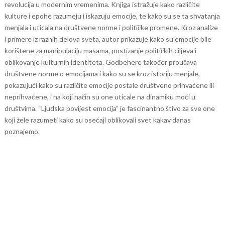
revolucija u modernim vremenima.
Knjiga istražuje kako različite
kulture i epohe razumeju i iskazuju emocije, te kako su se ta shvatanja
menjala i uticala na društvene norme i političke promene. Kroz analize
i primere iz raznih delova sveta, autor prikazuje kako su emocije bile
korištene za manipulaciju masama, postizanje političkih ciljeva i
oblikovanje kulturnih identiteta.
Godbehere također proučava
društvene norme o emocijama i kako su se kroz istoriju menjale,
pokazujući kako su različite emocije postale društveno prihvaćene ili
neprihvaćene, i na koji način su one uticale na dinamiku moći u
društvima. “Ljudska povijest emocija” je fascinantno štivo za sve one
koji žele razumeti kako su osećaji oblikovali svet kakav danas
poznajemo.