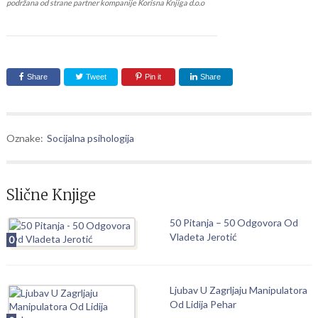
podržana od strane partner kompanije Korisna Knjiga d.o.o
Share
Tweet
Pin it
Share
Oznake:
Socijalna psihologija
Slične Knjige
50 Pitanja – 50 Odgovora Od
Vladeta Jerotić
0
Ljubav U Zagrljaju Manipulatora
Od Lidija Pehar