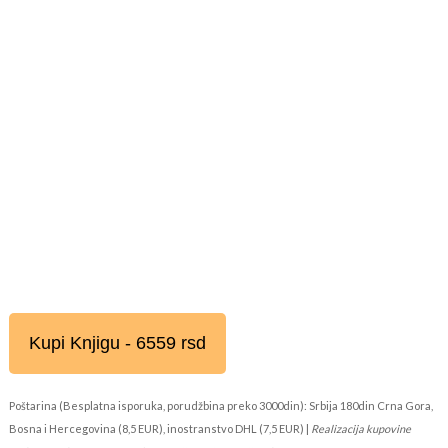
Kupi Knjigu - 6559 rsd
Poštarina (Besplatna isporuka, porudžbina preko 3000din): Srbija 180din Crna Gora,
Bosna i Hercegovina (8,5 EUR), inostranstvo DHL (7,5 EUR) |
Realizacija kupovine