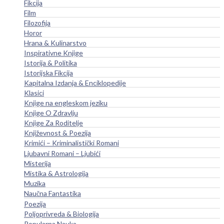
Fikcija
Film
Filozofija
Horor
Hrana & Kulinarstvo
Inspirativne Knjige
Istorija & Politika
Istorijska Fikcija
Kapitalna Izdanja & Enciklopedije
Klasici
Knjige na engleskom jeziku
Knjige O Zdravlju
Knjige Za Roditelje
Književnost & Poezija
Krimići – Kriminalistički Romani
Ljubavni Romani – Ljubići
Misterija
Mistika & Astrologija
Muzika
Naučna Fantastika
Poezija
Poljoprivreda & Biologija
Popularna Nauka