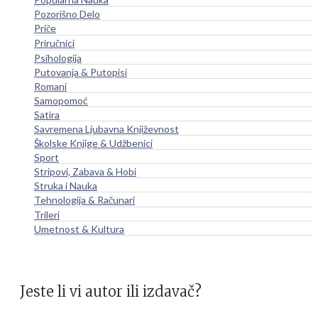
Pozorišno Delo
Priče
Priručnici
Psihologija
Putovanja & Putopisi
Romani
Samopomoć
Satira
Savremena Ljubavna Književnost
Školske Knjige & Udžbenici
Sport
Stripovi, Zabava & Hobi
Struka i Nauka
Tehnologija & Računari
Trileri
Umetnost & Kultura
Jeste li vi autor ili izdavač?