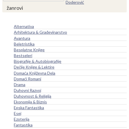
Doderović
žanrovi
Alternativa
Arhitektura & Građevinarstvo
Avantura
Beletristika
Besplatne Knjige
Bestseleri
Biografije & Autobiografije
Dečije Knjige & Lektire
Domaća Književna Dela
Domaći Romani
Drama
Duhovni Razvoj
Duhovnost & Religija
Ekonomija & Biznis
Epska Fantastika
Esej
Ezoterija
Fantastika