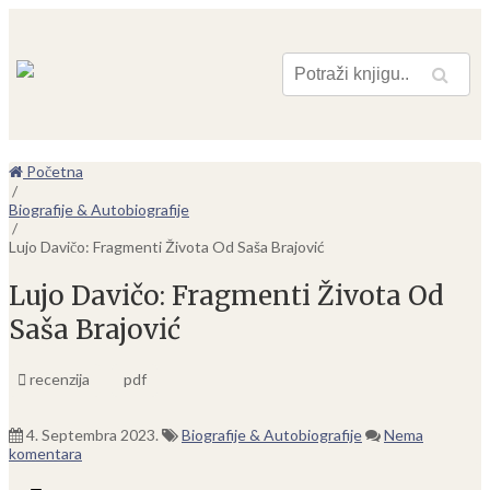
Pretraga
Početna
/
Biografije & Autobiografije
/
Lujo Davičo: Fragmenti Života Od Saša Brajović
Lujo Davičo: Fragmenti Života Od
Saša Brajović
recenzija
pdf
4. Septembra 2023.
Biografije & Autobiografije
Nema
komentara