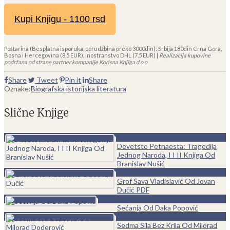
Kupi Knjigu - 1100 rsd
Poštarina (Besplatna isporuka, porudžbina preko 3000din): Srbija 180din Crna Gora,
Bosna i Hercegovina (8,5 EUR), inostranstvo DHL (7,5 EUR) |
Realizacija kupovine
podržana od strane partner kompanije Korisna Knjiga d.o.o
Share
Tweet
Pin it
Share
Oznake:
Biografska istorijska literatura
Slične Knjige
0
Devetsto Petnaesta: Tragedija
Jednog Naroda, I I II Knjiga Od
Branislav Nušić
0
Grof Sava Vladislavić Od Jovan
Dučić PDF
0
Sećanja Od Daka Popović
0
Sedma Sila Bez Krila Od Milorad