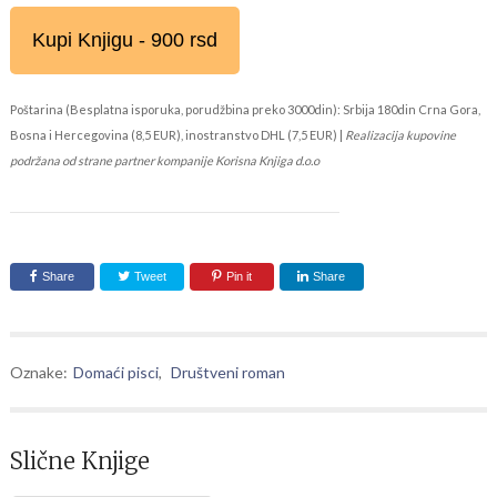
Kupi Knjigu - 900 rsd
Poštarina (Besplatna isporuka, porudžbina preko 3000din): Srbija 180din Crna Gora,
Bosna i Hercegovina (8,5 EUR), inostranstvo DHL (7,5 EUR) |
Realizacija kupovine
podržana od strane partner kompanije Korisna Knjiga d.o.o
Share
Tweet
Pin it
Share
Oznake:
Domaći pisci
,
Društveni roman
Slične Knjige