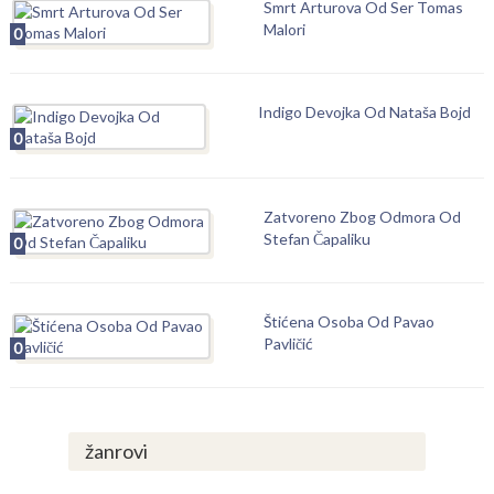
Smrt Arturova Od Ser Tomas
Malori
0
Indigo Devojka Od Nataša Bojd
0
Zatvoreno Zbog Odmora Od
Stefan Čapaliku
0
Štićena Osoba Od Pavao
Pavličić
0
žanrovi