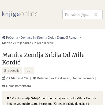
Pretraga
Početna
/
Domaća Književna Dela
/
Domaći Romani
/
Manita Zemlja Srbija Od Mile Kordić
Manita Zemlja Srbija Od Mile
Kordić
recenzija
pdf
20. Marta 2024.
Beletristika
,
Bestseleri
,
Domaći Romani
Nema komentara
"Manita zemlja Srbija" predstavlja najnovije delo Mileta Kordića,
koje je već steklo status bestselera. Knjiga istražuje događaje i