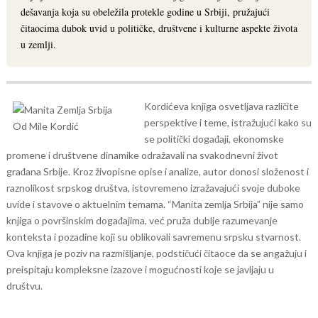
dešavanja koja su obeležila protekle godine u Srbiji, pružajući
čitaocima dubok uvid u političke, društvene i kulturne aspekte života
u zemlji.
Kordićeva knjiga osvetljava različite
perspektive i teme, istražujući kako su
se politički događaji, ekonomske
promene i društvene dinamike odražavali na svakodnevni život
građana Srbije. Kroz živopisne opise i analize, autor donosi složenost i
raznolikost srpskog društva, istovremeno izražavajući svoje duboke
uvide i stavove o aktuelnim temama.
“Manita zemlja Srbija” nije samo
knjiga o površinskim događajima, već pruža dublje razumevanje
konteksta i pozadine koji su oblikovali savremenu srpsku stvarnost.
Ova knjiga je poziv na razmišljanje, podstičući čitaoce da se angažuju i
preispitaju kompleksne izazove i mogućnosti koje se javljaju u
društvu.