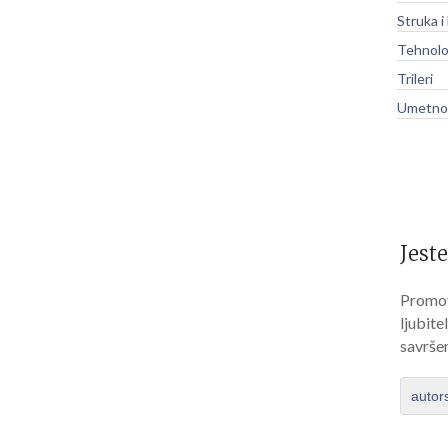
Struka i
Tehnolo
Trileri
Umetnos
Jeste
Promov
ljubite
savrše
autor