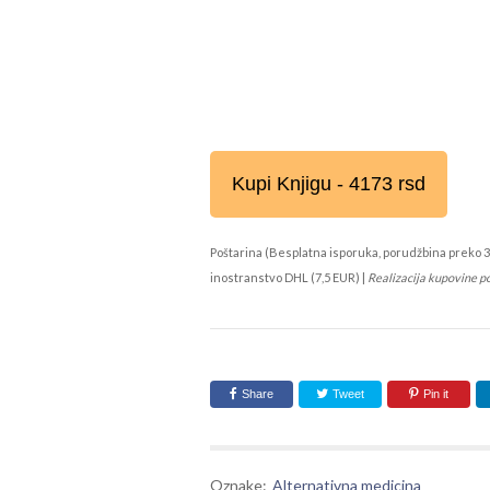
Kupi Knjigu - 4173 rsd
Poštarina (Besplatna isporuka, porudžbina preko 3
inostranstvo DHL (7,5 EUR) |
Realizacija kupovine p
Share
Tweet
Pin it
Oznake:
Alternativna medicina