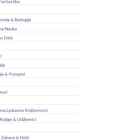
Fantastika
vreda & Biologija
na Nauka
no Delo
ci
ija
ja & Putopisi
moć
na Ljubavna Književnost
 Knjige & Udžbenici
, Zabava & Hobi