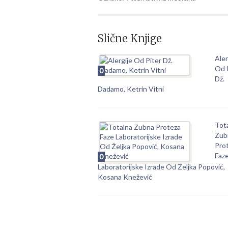
Slične Knjige
Aler
Od 
0
Dž.
Dadamo, Ketrin Vitni
Tot
Zub
Prot
Faz
0
Laboratorijske Izrade Od Željka Popović,
Kosana Knežević