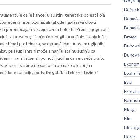
Biografi
Dečije K
rgumentuje da je kancer u suštini genetska bolest koja
Domaća 
 iz oštećenja hromozoma, ali takođe naglašava ulogu
Domaći
kih poremećaja u razvoju raznih bolesti.
Prema njegovom
 ključ za prevenciju i lečenje mnogih hroničnih stanja leži u
Drama
oj mastima i proteinima, sa ograničenim unosom ugljenih
Duhovni
kav pristup ishrani može smanjiti stalnu žudnju za
Duhovno
ređenim namirnicama i pomoći ljudima da se osećaju sito
Ekonomi
akav način ishrane ne samo da pomaže u lečenju i
a moždane funkcije, podstiče gubitak telesne težine i
Epska F
Esej
Ezoterij
Fantast
Fikcija
Film
Filozofij
Horor