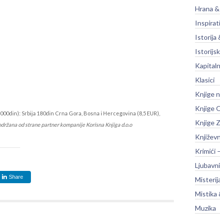
Hrana &
Inspirat
Istorija 
Istorijsk
Kapitaln
Klasici
Knjige 
Knjige O
000din): Srbija 180din Crna Gora, Bosna i Hercegovina (8,5 EUR),
Knjige Z
održana od strane partner kompanije Korisna Knjiga d.o.o
Književ
Krimići 
Ljubavni
Share
Misterij
Mistika 
Muzika