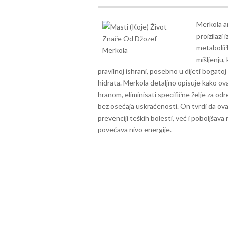
Merkola a
proizilazi
metabolič
mišljenju,
pravilnoj ishrani, posebno u dijeti bogat
hidrata.
Merkola detaljno opisuje kako ova
hranom, eliminisati specifične želje za od
bez osećaja uskraćenosti. On tvrdi da ov
prevenciji teških bolesti, već i poboljšav
povećava nivo energije.