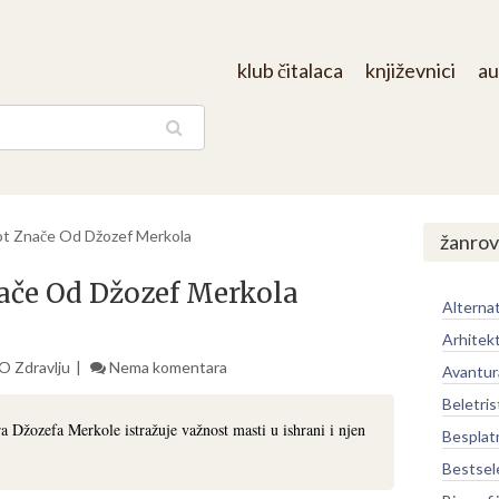
klub čitalaca
književnici
au
aga
vot Znače Od Džozef Merkola
žanrov
nače Od Džozef Merkola
Alternat
Arhitek
O Zdravlju
Nema komentara
Avantur
Beletris
a Džozefa Merkole istražuje važnost masti u ishrani i njen
Besplat
Bestsel