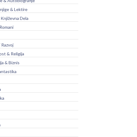
je & Autobiografije
njige & Lektire
Književna Dela
 Romani
 Razvoj
st & Religija
ja & Biznis
antastika
a
ika
a