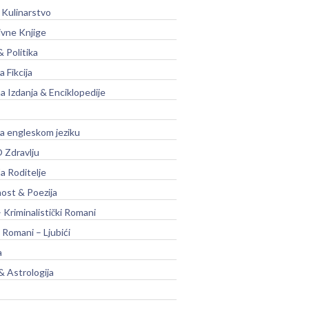
 Kulinarstvo
ivne Knjige
& Politika
a Fikcija
a Izdanja & Enciklopedije
na engleskom jeziku
 Zdravlju
a Roditelje
nost & Poezija
– Kriminalistički Romani
 Romani – Ljubići
a
& Astrologija