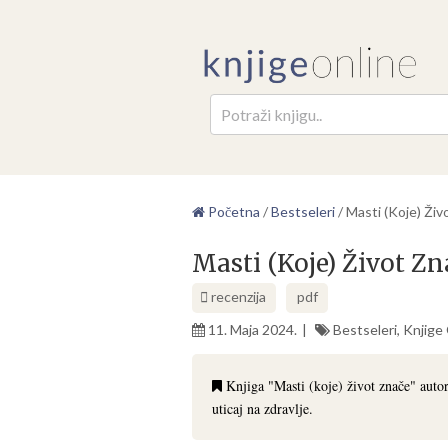
Pretr
Početna
/
Bestseleri
/
Masti (Koje) Ži
Masti (Koje) Život Z
recenzija
pdf
11. Maja 2024.
Bestseleri
,
Knjige 
Knjiga "Masti (koje) život znače" autor
uticaj na zdravlje.