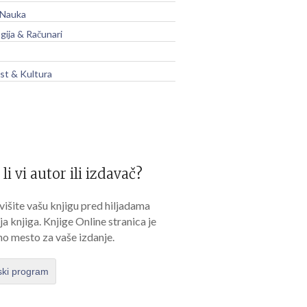
 Nauka
gija & Računari
t & Kultura
 li vi autor ili izdavač?
išite vašu knjigu pred hiljadama
lja knjiga. Knjige Online stranica je
no mesto za vaše izdanje.
ski program