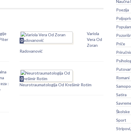
Naučna 
Poezija
Poljopri
Popular
gije
Variola
Pozoriš
Piter
Vera Od
0
Priče
Zoran
Radovanović
Priručni
Psiholog
Putovan
alna
na
Romani
0
eza :
Neurotraumatologija Od Krešimir Rotim
Samopo
e
Satira
Savreme
Školske
Sport
Stripovi