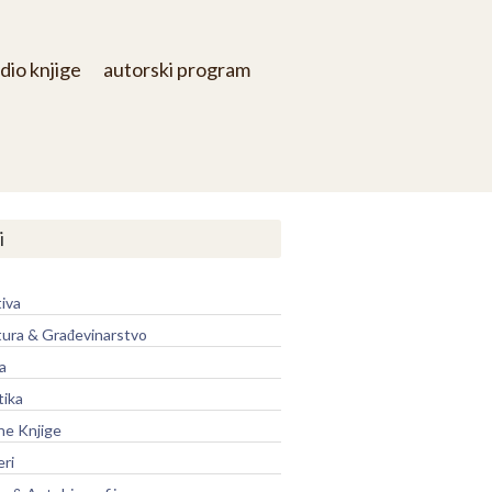
dio knjige
autorski program
i
iva
tura & Građevinarstvo
a
tika
ne Knjige
eri