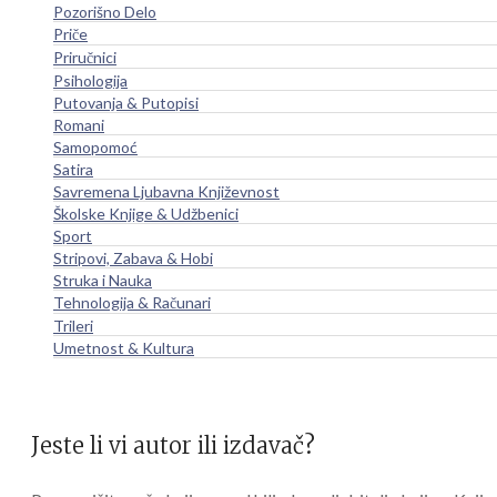
Pozorišno Delo
Priče
Priručnici
Psihologija
Putovanja & Putopisi
Romani
Samopomoć
Satira
Savremena Ljubavna Književnost
Školske Knjige & Udžbenici
Sport
Stripovi, Zabava & Hobi
Struka i Nauka
Tehnologija & Računari
Trileri
Umetnost & Kultura
Jeste li vi autor ili izdavač?