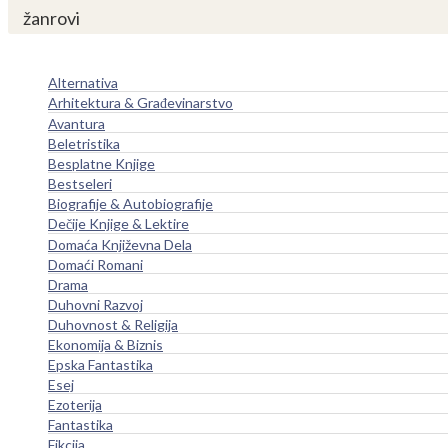
žanrovi
Alternativa
Arhitektura & Građevinarstvo
Avantura
Beletristika
Besplatne Knjige
Bestseleri
Biografije & Autobiografije
Dečije Knjige & Lektire
Domaća Književna Dela
Domaći Romani
Drama
Duhovni Razvoj
Duhovnost & Religija
Ekonomija & Biznis
Epska Fantastika
Esej
Ezoterija
Fantastika
Fikcija