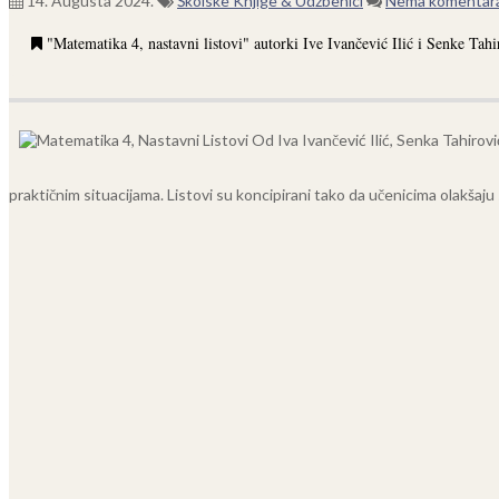
14. Augusta 2024.
Školske Knjige & Udžbenici
Nema komentar
"Matematika 4, nastavni listovi" autorki Ive Ivančević Ilić i Senke Ta
praktičnim situacijama. Listovi su koncipirani tako da učenicima olakšaju