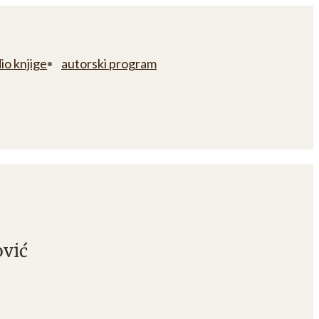
io knjige
autorski program
ović