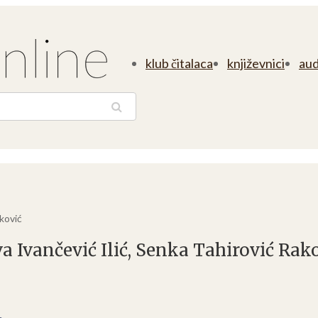
klub čitalaca
književnici
aud
traga
aković
a Ivančević Ilić, Senka Tahirović Rak