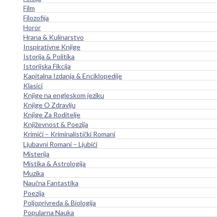
Film
Filozofija
Horor
Hrana & Kulinarstvo
Inspirativne Knjige
Istorija & Politika
Istorijska Fikcija
Kapitalna Izdanja & Enciklopedije
Klasici
Knjige na engleskom jeziku
Knjige O Zdravlju
Knjige Za Roditelje
Književnost & Poezija
Krimići – Kriminalistički Romani
Ljubavni Romani – Ljubići
Misterija
Mistika & Astrologija
Muzika
Naučna Fantastika
Poezija
Poljoprivreda & Biologija
Popularna Nauka