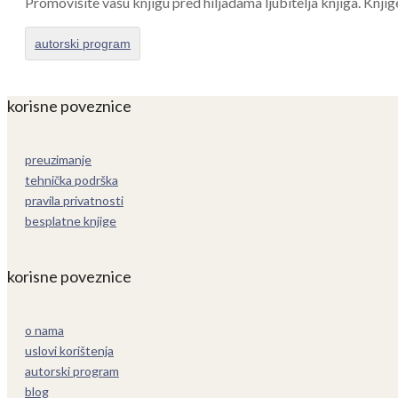
Promovišite vašu knjigu pred hiljadama ljubitelja knjiga. Knjig
autorski program
korisne poveznice
preuzimanje
tehnička podrška
pravila privatnosti
besplatne knjige
korisne poveznice
o nama
uslovi korištenja
autorski program
blog