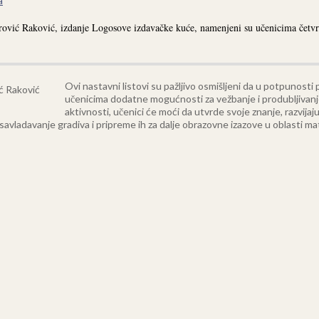
a
hirović Raković, izdanje Logosove izdavačke kuće, namenjeni su učenicima četvr
Ovi nastavni listovi su pažljivo osmišljeni da u potpunosti
učenicima dodatne mogućnosti za vežbanje i produbljivanj
aktivnosti, učenici će moći da utvrde svoje znanje, razvija
 savladavanje gradiva i pripreme ih za dalje obrazovne izazove u oblasti m