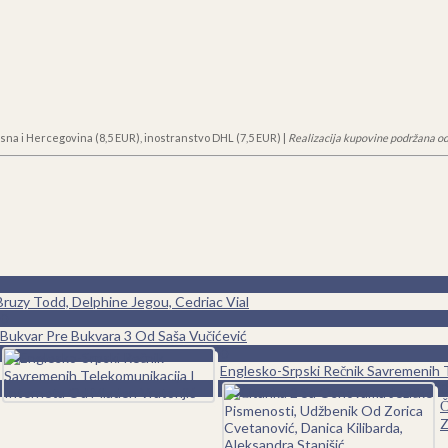
sna i Hercegovina (8,5 EUR), inostranstvo DHL (7,5 EUR) |
Realizacija kupovine podržana od
ruzy Todd, Delphine Jegou, Cedriac Vial
0
Bukvar Pre Bukvara 3 Od Saša Vučićević
0
Englesko-Srpski Rečnik Savremenih T
0
Č
Z