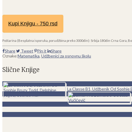
Kupi Knjigu - 750 rsd
Poštarina (Besplatna isporuka, porudžbina preko 3000din): Srbija 180din Crna Gora, Bo
Share
Tweet
Pin it
Share
Oznake:
Matematika
,
Udžbenici za osnovnu školu
Slične Knjige
0
La Classe B1, Udžbenik Od Sophie B