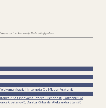
 strane partner kompanije Korisna Knjiga d.o.o
elekomunikacija I Interneta Od Mladen Vratonjić
itanka 2 Sa Osnovama Jezičke Pismenosti, Udžbenik Od
orica Cvetanović, Danica Kilibarda, Aleksandra Stanišić