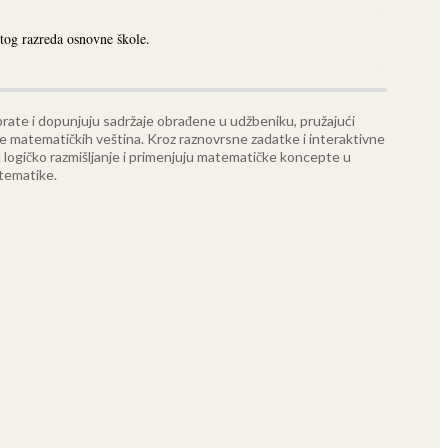
tog razreda osnovne škole.
 prate i dopunjuju sadržaje obrađene u udžbeniku, pružajući
e matematičkih veština. Kroz raznovrsne zadatke i interaktivne
ju logičko razmišljanje i primenjuju matematičke koncepte u
atematike.