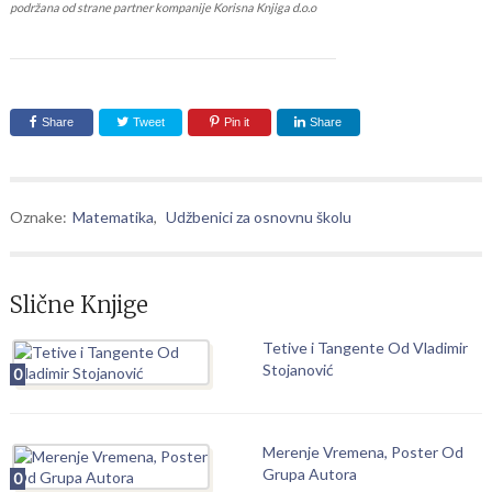
podržana od strane partner kompanije Korisna Knjiga d.o.o
Share
Tweet
Pin it
Share
Oznake:
Matematika
,
Udžbenici za osnovnu školu
Slične Knjige
Tetive i Tangente Od Vladimir
Stojanović
0
Merenje Vremena, Poster Od
Grupa Autora
0