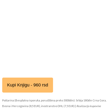
Kupi Knjigu - 960 rsd
Poštarina (Besplatna isporuka, porudžbina preko 3000din): Srbija 180din Crna Gora,
Bosna i Hercegovina (8,5 EUR), inostranstvo DHL (7,5 EUR) |
Realizacija kupovine