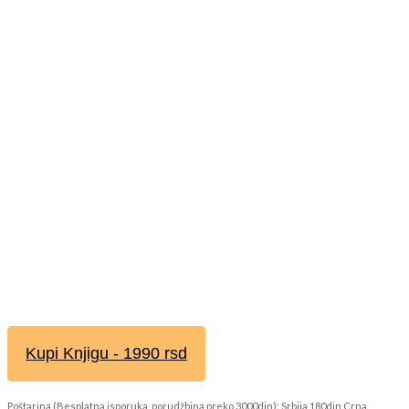
Kupi Knjigu - 1990 rsd
Poštarina (Besplatna isporuka, porudžbina preko 3000din): Srbija 180din Crna