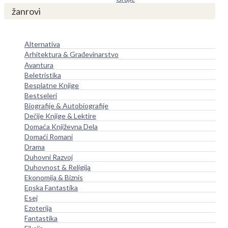
žanrovi
Alternativa
Arhitektura & Građevinarstvo
Avantura
Beletristika
Besplatne Knjige
Bestseleri
Biografije & Autobiografije
Dečije Knjige & Lektire
Domaća Književna Dela
Domaći Romani
Drama
Duhovni Razvoj
Duhovnost & Religija
Ekonomija & Biznis
Epska Fantastika
Esej
Ezoterija
Fantastika