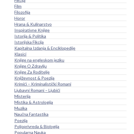
Fikcija
Film
Filozofija
Horor
Hrana & Kulinarstvo
Inspirativne Knjige
Istorija & Politika
Istorijska Fikcija
Kapitalna Izdanja & Enciklopedije
Klasici
Knjige na engleskom jeziku
Knjige O Zdravlju
Knjige Za Roditelje
Književnost & Poezija
Krimići – Kriminalistički Romani
Ljubavni Romani – Ljubići
Misterija
Mistika & Astrologija
Muzika
Naučna Fantastika
Poezija
Poljoprivreda & Biologija
Popularna Nauka