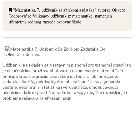
"Matematika 7, udžbenik sa zbirkom zadataka" autorke Olivere
Todorović je Vulkanov udžbenik iz matematike, namenjen
učenicima sedmog razreda osnovne škole.
Udžbenik je usklađen sa Nastavnim planom i programom i dizajniran
je da učenicima pruži sveobuhvatno razumevanje matematičkih
principa kroz integraciju teorijskog materijala i obimne zbirke
zadataka. Sadržaj pokriva ključne oblasti kao što su algebarske
veštine, geometrija, statistika i verovatnoća, omogućavajući
učenicima da kroz praktične zadatke razvijaju logičko razmišljanje i
probleme rešavaju na efikasan način.