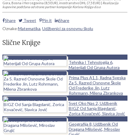
Gora, Bosna i Hercegovina (8,5 EUR), inostranstvo DHL (7,5 EUR) |
Realizacija
kupovine podržana od strane partner kompanije Korisna Knjiga d.o.o
Share
Tweet
Pin it
Share
Oznake:
Matematika
,
Udžbenici za osnovnu školu
Slične Knjige
0
Tehnika I Tehnologija 6,
Materijali Od Grupa Autora
0
Prima Plus A1.1, Radna Sveska
Za 5. Razred Osnovne Škole
Od Frederike Jin, Lutz
Rohrmann, Milena Zbrankova
0
Svet Oko Nas 2, Udžbenik
BIGZ Od Sanja Blagdanić,
Zorica Kovačević, Slavica Jović
0
Geografija 8, Udžbenik Od
Dragana Milošević, Miroslav
Grujić