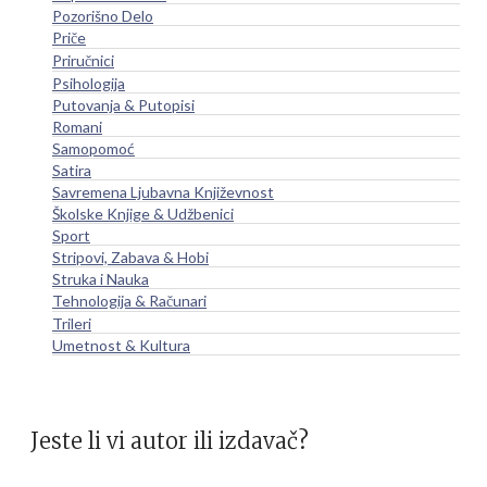
Pozorišno Delo
Priče
Priručnici
Psihologija
Putovanja & Putopisi
Romani
Samopomoć
Satira
Savremena Ljubavna Književnost
Školske Knjige & Udžbenici
Sport
Stripovi, Zabava & Hobi
Struka i Nauka
Tehnologija & Računari
Trileri
Umetnost & Kultura
Jeste li vi autor ili izdavač?