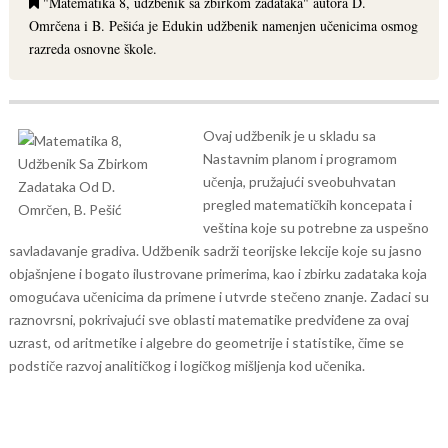
"Matematika 8, udžbenik sa zbirkom zadataka" autora D.
Omrčena i B. Pešića je Edukin udžbenik namenjen učenicima osmog
razreda osnovne škole.
Ovaj udžbenik je u skladu sa
Nastavnim planom i programom
učenja, pružajući sveobuhvatan
pregled matematičkih koncepata i
veština koje su potrebne za uspešno
savladavanje gradiva. Udžbenik sadrži teorijske lekcije koje su jasno
objašnjene i bogato ilustrovane primerima, kao i zbirku zadataka koja
omogućava učenicima da primene i utvrde stečeno znanje. Zadaci su
raznovrsni, pokrivajući sve oblasti matematike predviđene za ovaj
uzrast, od aritmetike i algebre do geometrije i statistike, čime se
podstiče razvoj analitičkog i logičkog mišljenja kod učenika.