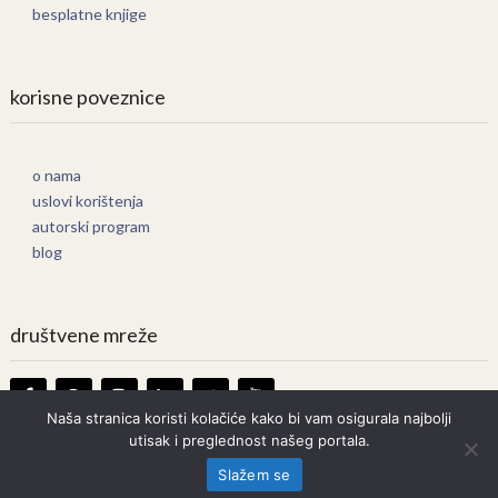
besplatne knjige
korisne poveznice
o nama
uslovi korištenja
autorski program
blog
društvene mreže
Naša stranica koristi kolačiće kako bi vam osigurala najbolji
utisak i preglednost našeg portala.
Knjige Online
Copyright © 2026.
Slažem se
Prava zadržana. Bilo kakvo kopiranje strogo zabranjeno.