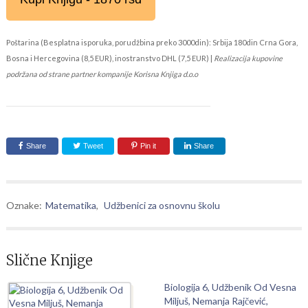
Poštarina (Besplatna isporuka, porudžbina preko 3000din): Srbija 180din Crna Gora,
Bosna i Hercegovina (8,5 EUR), inostranstvo DHL (7,5 EUR) |
Realizacija kupovine
podržana od strane partner kompanije Korisna Knjiga d.o.o
Share
Tweet
Pin it
Share
Oznake:
Matematika
,
Udžbenici za osnovnu školu
Slične Knjige
Biologija 6, Udžbenik Od Vesna
Miljuš, Nemanja Rajčević,