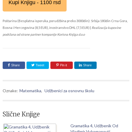
Kupi Knjigu - 1100 rsd
Poštarina (Besplatna isporuka, porudžbina preko 3000din): Srbija 180din Crna Gora,
Bosna i Hercegovina (8,5 EUR), inostranstvo DHL (7,5 EUR) |
Realizacija kupovine
podržana od strane partner kompanije Korisna Knjiga d.o.o
Share
Tweet
Pin it
Share
Oznake:
Matematika
,
Udžbenici za osnovnu školu
Slične Knjige
Gramatika 4, Udžbenik Od
Vladimir Vukomanović