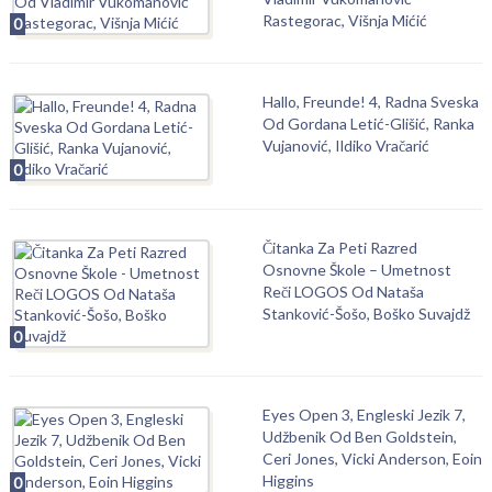
Rastegorac, Višnja Mićić
0
Hallo, Freunde! 4, Radna Sveska
Od Gordana Letić-Glišić, Ranka
Vujanović, Ildiko Vračarić
0
Čitanka Za Peti Razred
Osnovne Škole – Umetnost
Reči LOGOS Od Nataša
Stanković-Šošo, Boško Suvajdž
0
Eyes Open 3, Engleski Jezik 7,
Udžbenik Od Ben Goldstein,
Ceri Jones, Vicki Anderson, Eoin
Higgins
0