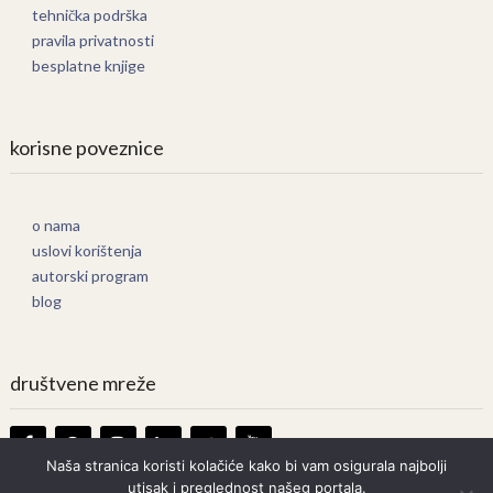
tehnička podrška
pravila privatnosti
besplatne knjige
korisne poveznice
o nama
uslovi korištenja
autorski program
blog
društvene mreže
Naša stranica koristi kolačiće kako bi vam osigurala najbolji
utisak i preglednost našeg portala.