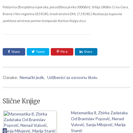
Poštarina (Besplatna isporuka, porudžbina preko 3000din): Srbija 180din Crna Gora,
Bosna i Hercegovina (8,5 EUR), inostranstvo DHL (7,5 EUR) |
Realizacija kupovine
podržana od strane partner kompanije Korisna Knjiga d.o.o
Share
Tweet
Pin it
Share
Oznake:
Nemački jezik
,
Udžbenici za osnovnu školu
Slične Knjige
Matematika 8, Zbirka Zadataka
Od Branislav Popović, Nenad
Vulović, Sanja Milojević, Marija
Stanić
0