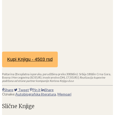
Kupi Knjigu - 4503 rsd
Poštarina (Besplatna isporuka, porudžbina preko 3000din): Srbija 180din Crna Gora,
Bosna i Hercegovina (8,5 EUR), inostranstvo DHL (7,5 EUR) |
Realizacija kupovine
podržana od strane partner kompanije Korisna Knjiga d.o.o
Share
Tweet
Pin it
Share
Oznake:
Autobiografska literatura
,
Memoari
Slične Knjige