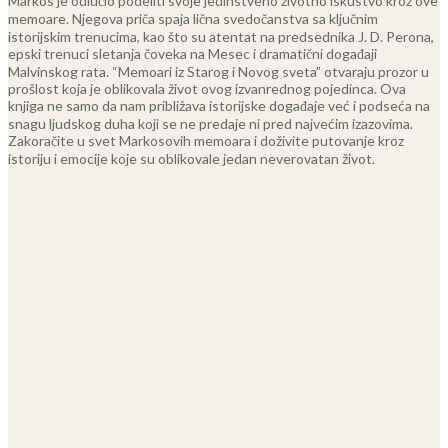
Markos je odlučio podeliti svoje jedinstveno životno iskustvo kroz ove
memoare. Njegova priča spaja lična svedočanstva sa ključnim
istorijskim trenucima, kao što su atentat na predsednika J. D. Perona,
epski trenuci sletanja čoveka na Mesec i dramatični događaji
Malvinskog rata.
“Memoari iz Starog i Novog sveta” otvaraju prozor u
prošlost koja je oblikovala život ovog izvanrednog pojedinca. Ova
knjiga ne samo da nam približava istorijske događaje već i podseća na
snagu ljudskog duha koji se ne predaje ni pred najvećim izazovima.
Zakoračite u svet Markosovih memoara i doživite putovanje kroz
istoriju i emocije koje su oblikovale jedan neverovatan život.