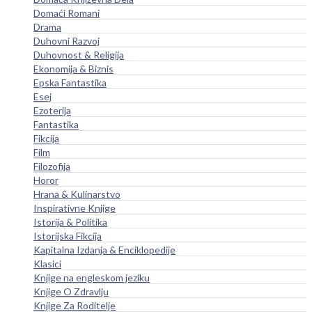
Domaći Romani
Drama
Duhovni Razvoj
Duhovnost & Religija
Ekonomija & Biznis
Epska Fantastika
Esej
Ezoterija
Fantastika
Fikcija
Film
Filozofija
Horor
Hrana & Kulinarstvo
Inspirativne Knjige
Istorija & Politika
Istorijska Fikcija
Kapitalna Izdanja & Enciklopedije
Klasici
Knjige na engleskom jeziku
Knjige O Zdravlju
Knjige Za Roditelje