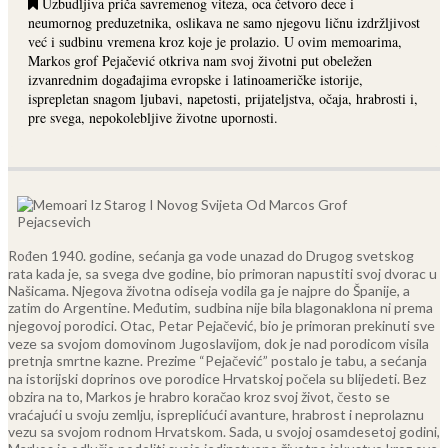
Uzbudljiva priča savremenog viteza, oca četvoro dece i
neumornog preduzetnika, oslikava ne samo njegovu ličnu izdržljivost
već i sudbinu vremena kroz koje je prolazio. U ovim memoarima,
Markos grof Pejačević otkriva nam svoj životni put obeležen
izvanrednim događajima evropske i latinoameričke istorije,
isprepletan snagom ljubavi, napetosti, prijateljstva, očaja, hrabrosti i,
pre svega, nepokolebljive životne upornosti.
Rođen 1940. godine, sećanja ga vode unazad do Drugog svetskog
rata kada je, sa svega dve godine, bio primoran napustiti svoj dvorac u
Našicama. Njegova životna odiseja vodila ga je najpre do Španije, a
zatim do Argentine. Međutim, sudbina nije bila blagonaklona ni prema
njegovoj porodici. Otac, Petar Pejačević, bio je primoran prekinuti sve
veze sa svojom domovinom Jugoslavijom, dok je nad porodicom visila
pretnja smrtne kazne.
Prezime “Pejačević” postalo je tabu, a sećanja
na istorijski doprinos ove porodice Hrvatskoj počela su blijedeti. Bez
obzira na to, Markos je hrabro koračao kroz svoj život, često se
vraćajući u svoju zemlju, ispreplićući avanture, hrabrost i neprolaznu
vezu sa svojom rodnom Hrvatskom.
Sada, u svojoj osamdesetoj godini,