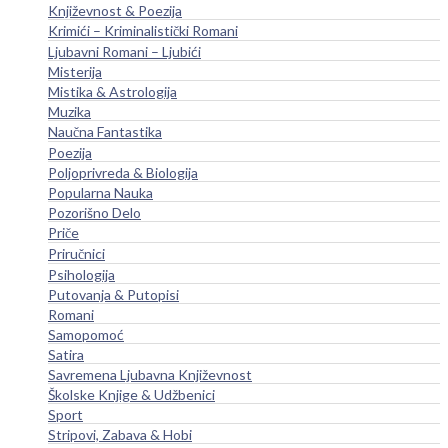
Književnost & Poezija
Krimići – Kriminalistički Romani
Ljubavni Romani – Ljubići
Misterija
Mistika & Astrologija
Muzika
Naučna Fantastika
Poezija
Poljoprivreda & Biologija
Popularna Nauka
Pozorišno Delo
Priče
Priručnici
Psihologija
Putovanja & Putopisi
Romani
Samopomoć
Satira
Savremena Ljubavna Književnost
Školske Knjige & Udžbenici
Sport
Stripovi, Zabava & Hobi