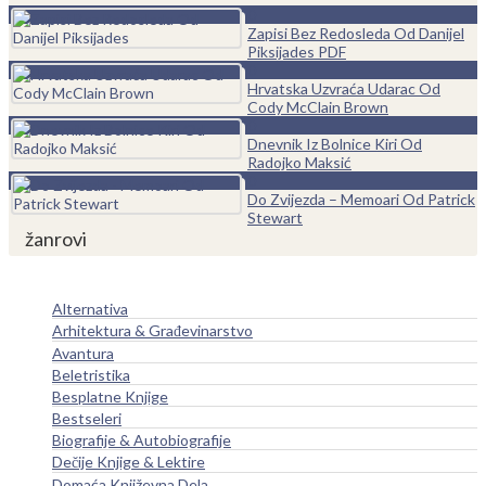
0
Zapisi Bez Redosleda Od Danijel
Piksijades PDF
0
Hrvatska Uzvraća Udarac Od
Cody McClain Brown
0
Dnevnik Iz Bolnice Kiri Od
Radojko Maksić
0
Do Zvijezda – Memoari Od Patrick
Stewart
žanrovi
Alternativa
Arhitektura & Građevinarstvo
Avantura
Beletristika
Besplatne Knjige
Bestseleri
Biografije & Autobiografije
Dečije Knjige & Lektire
Domaća Književna Dela