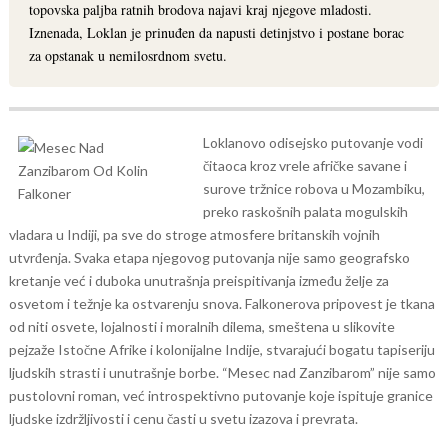
topovska paljba ratnih brodova najavi kraj njegove mladosti.
Iznenada, Loklan je prinuđen da napusti detinjstvo i postane borac
za opstanak u nemilosrdnom svetu.
Loklanovo odisejsko putovanje vodi
čitaoca kroz vrele afričke savane i
surove tržnice robova u Mozambiku,
preko raskošnih palata mogulskih
vladara u Indiji, pa sve do stroge atmosfere britanskih vojnih
utvrđenja. Svaka etapa njegovog putovanja nije samo geografsko
kretanje već i duboka unutrašnja preispitivanja između želje za
osvetom i težnje ka ostvarenju snova.
Falkonerova pripovest je tkana
od niti osvete, lojalnosti i moralnih dilema, smeštena u slikovite
pejzaže Istočne Afrike i kolonijalne Indije, stvarajući bogatu tapiseriju
ljudskih strasti i unutrašnje borbe. “Mesec nad Zanzibarom” nije samo
pustolovni roman, već introspektivno putovanje koje ispituje granice
ljudske izdržljivosti i cenu časti u svetu izazova i prevrata.