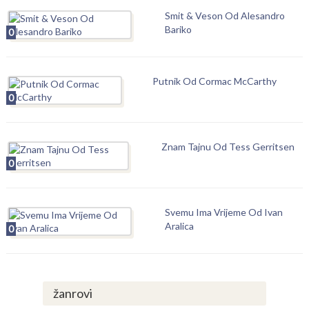
Smit & Veson Od Alesandro
Bariko
0
Putnik Od Cormac McCarthy
0
Znam Tajnu Od Tess Gerritsen
0
Svemu Ima Vrijeme Od Ivan
Aralica
0
žanrovi