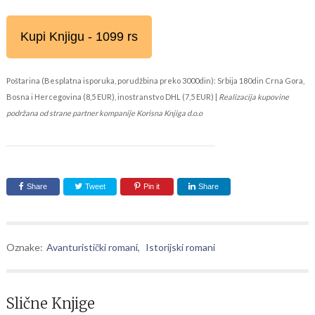
Kupi Knjigu - 1099 rs
Poštarina (Besplatna isporuka, porudžbina preko 3000din): Srbija 180din Crna Gora,
Bosna i Hercegovina (8,5 EUR), inostranstvo DHL (7,5 EUR) |
Realizacija kupovine
podržana od strane partner kompanije Korisna Knjiga d.o.o
Share
Tweet
Pin it
Share
Oznake:
Avanturistički romani
,
Istorijski romani
Slične Knjige