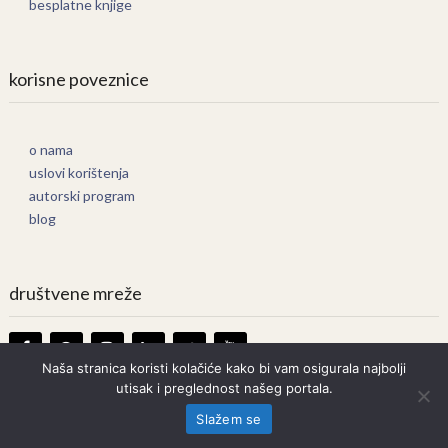
besplatne knjige
korisne poveznice
o nama
uslovi korištenja
autorski program
blog
društvene mreže
Naša stranica koristi kolačiće kako bi vam osigurala najbolji
utisak i preglednost našeg portala.
Knjige Online
Copyright © 2026.
Slažem se
Prava zadržana. Bilo kakvo kopiranje strogo zabranjeno.