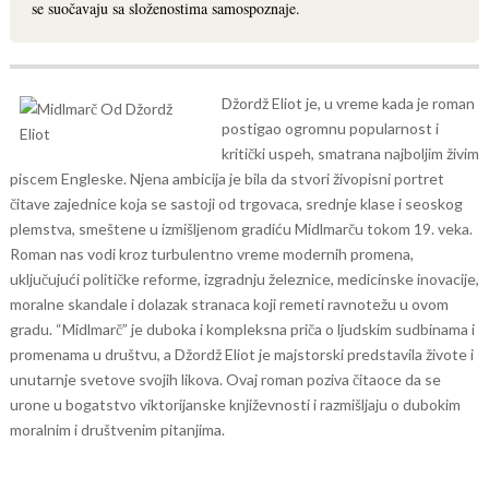
se suočavaju sa složenostima samospoznaje.
Džordž Eliot je, u vreme kada je roman
postigao ogromnu popularnost i
kritički uspeh, smatrana najboljim živim
piscem Engleske. Njena ambicija je bila da stvori živopisni portret
čitave zajednice koja se sastoji od trgovaca, srednje klase i seoskog
plemstva, smeštene u izmišljenom gradiću Midlmarču tokom 19. veka.
Roman nas vodi kroz turbulentno vreme modernih promena,
uključujući političke reforme, izgradnju železnice, medicinske inovacije,
moralne skandale i dolazak stranaca koji remeti ravnotežu u ovom
gradu.
“Midlmarč” je duboka i kompleksna priča o ljudskim sudbinama i
promenama u društvu, a Džordž Eliot je majstorski predstavila živote i
unutarnje svetove svojih likova. Ovaj roman poziva čitaoce da se
urone u bogatstvo viktorijanske književnosti i razmišljaju o dubokim
moralnim i društvenim pitanjima.