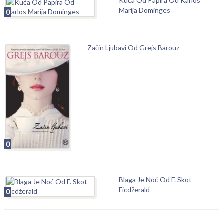
Kuća Od Papira Od Karlos
Marija Dominges
0
Začin Ljubavi Od Grejs Barouz
0
Blaga Je Noć Od F. Skot
Ficdžerald
0