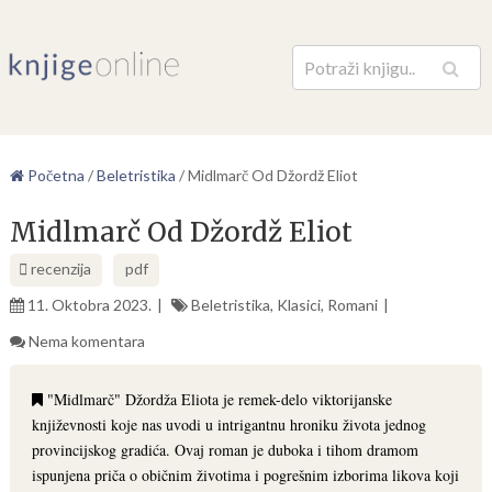
Pretraga
Početna
/
Beletristika
/
Midlmarč Od Džordž Eliot
Midlmarč Od Džordž Eliot
recenzija
pdf
11. Oktobra 2023.
Beletristika
,
Klasici
,
Romani
Nema komentara
"Midlmarč" Džordža Eliota je remek-delo viktorijanske
književnosti koje nas uvodi u intrigantnu hroniku života jednog
provincijskog gradića. Ovaj roman je duboka i tihom dramom
ispunjena priča o običnim životima i pogrešnim izborima likova koji