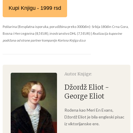
Kupi Knjigu - 1999 rsd
Poštarina (Besplatna isporuka, porudžbina preko 3000din): Srbija 180din Crna Gora,
Bosna i Hercegovina (8,5 EUR), inostranstvo DHL (7,5 EUR) |
Realizacija kupovine
podržana od strane partner kompanije Korisna Knjiga d.o.o
Autor Knjige:
Džordž Eliot -
George Eliot
Rođena kao Meri En Evans,
Džordž Eliot je bila engleski pisac
iz viktorijanske ere.