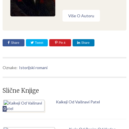
Više O Autoru
Share
Tweet
Pin it
Share
Oznake:
Istorijski romani
Slične Knjige
Kaikeji Od Vaišnavi Patel
0