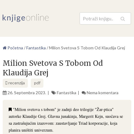
Pretraga
Početna
/
Fantastika
/
Milion Svetova S Tobom Od Klaudija Grej
Milion Svetova S Tobom Od
Klaudija Grej
recenzija
pdf
26. Septembra 2023.
Fantastika
Nema komentara
"Milion svetova s tobom" je zadnji deo trilogije "Žar-ptica"
autorke Klaudije Grej. Glavna junakinja, Margerit Kejn, suočava se
sa zastrašujućim izazovom: zaustavljanje Triad korporacije, koja
planira uništiti univerzum.