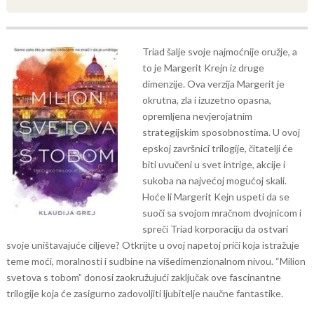
Triad šalje svoje najmoćnije oružje, a
to je Margerit Krejn iz druge
dimenzije. Ova verzija Margerit je
okrutna, zla i izuzetno opasna,
opremljena nevjerojatnim
strategijskim sposobnostima.
U ovoj
epskoj završnici trilogije, čitatelji će
biti uvučeni u svet intrige, akcije i
sukoba na najvećoj mogućoj skali.
Hoće li Margerit Kejn uspeti da se
suoči sa svojom mračnom dvojnicom i
spreči Triad korporaciju da ostvari
svoje uništavajuće ciljeve? Otkrijte u ovoj napetoj priči koja istražuje
teme moći, moralnosti i sudbine na višedimenzionalnom nivou. “Milion
svetova s tobom” donosi zaokružujući zaključak ove fascinantne
trilogije koja će zasigurno zadovoljiti ljubitelje naučne fantastike.