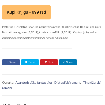
Kupi Knjigu - 899 rsd
Poštarina (Besplatna isporuka, porudžbina preko 3000din): Srbija 180din Crna Gora,
Bosna i Hercegovina (8,5 EUR), inostranstvo DHL (7,5 EUR) |
Realizacija kupovine
podržana od strane partner kompanije Korisna Knjiga d.o.o
Share
Tweet
Pin it
Share
Oznake:
Avanturistička fantastika
,
Distopijski romani
,
Tinejdžerski
romani