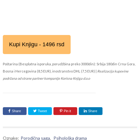
Kupi Knjigu - 1496 rsd
Poštarina (Besplatna isporuka, porudžbina preko 3000din): Srbija 180din Crna Gora,
Bosna i Hercegovina (8,5 EUR), inostranstvo DHL (7,5 EUR) |
Realizacija kupovine
podržana od strane partner kompanije Korisna Knjiga d.o.o
Share
Tweet
Pin it
Share
Oznake:
Porodična saga
,
Psihološka drama