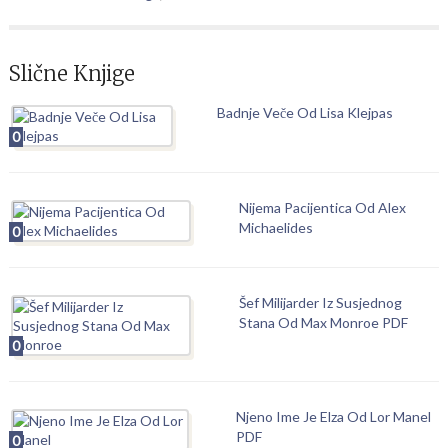
Slične Knjige
Badnje Veče Od Lisa Klejpas
0
Nijema Pacijentica Od Alex
Michaelides
0
Šef Milijarder Iz Susjednog
Stana Od Max Monroe PDF
0
Njeno Ime Je Elza Od Lor Manel
PDF
0