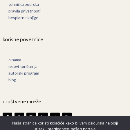
tehnička podrška
pravila privatnosti
besplatne knjige
korisne poveznice
o nama
uslovi korištenja
autorski program
blog
društvene mreže
Naša stranica koristi kolačiće kako bi vam osigurala najbolji
utisak i preglednost našeg portala.