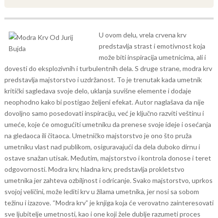
U ovom delu, vrela crvena krv
predstavlja strast i emotivnost koja
može biti inspiracija umetnicima, ali i
dovesti do eksplozivnih i turbulentnih dela. S druge strane, modra krv
predstavlja majstorstvo i uzdržanost. To je trenutak kada umetnik
kritički sagledava svoje delo, uklanja suvišne elemente i dodaje
neophodno kako bi postigao željeni efekat.
Autor naglašava da nije
dovoljno samo posedovati inspiraciju, već je ključno razviti veštinu i
umeće, koje će omogućiti umetniku da prenese svoje ideje i osećanja
na gledaoca ili čitaoca. Umetničko majstorstvo je ono što pruža
umetniku vlast nad publikom, osiguravajući da dela duboko dirnu i
ostave snažan utisak.
Međutim, majstorstvo i kontrola donose i teret
odgovornosti. Modra krv, hladna krv, predstavlja prokletstvo
umetnika jer zahteva ozbiljnost i odricanje. Svako majstorstvo, uprkos
svojoj veličini, može lediti krv u žilama umetnika, jer nosi sa sobom
težinu i izazove.
“Modra krv” je knjiga koja će verovatno zainteresovati
sve ljubitelje umetnosti, kao i one koji žele dublje razumeti proces