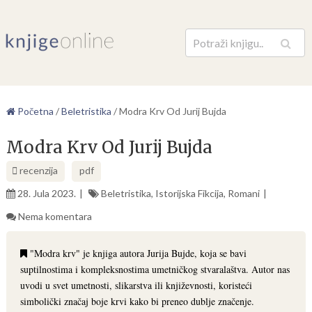
Pretraga
Početna
/
Beletristika
/
Modra Krv Od Jurij Bujda
Modra Krv Od Jurij Bujda
recenzija
pdf
28. Jula 2023.
Beletristika
,
Istorijska Fikcija
,
Romani
Nema komentara
"Modra krv" je knjiga autora Jurija Bujde, koja se bavi
suptilnostima i kompleksnostima umetničkog stvaralaštva. Autor nas
uvodi u svet umetnosti, slikarstva ili književnosti, koristeći
simbolički značaj boje krvi kako bi preneo dublje značenje.