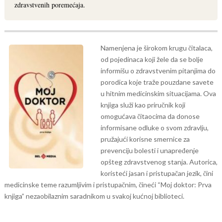
zdravstvenih poremećaja.
Namenjena je širokom krugu čitalaca,
od pojedinaca koji žele da se bolje
informišu o zdravstvenim pitanjima do
porodica koje traže pouzdane savete
u hitnim medicinskim situacijama. Ova
knjiga služi kao priručnik koji
omogućava čitaocima da donose
informisane odluke o svom zdravlju,
pružajući korisne smernice za
prevenciju bolesti i unapređenje
opšteg zdravstvenog stanja. Autorica,
koristeći jasan i pristupačan jezik, čini
medicinske teme razumljivim i pristupačnim, čineći “Moj doktor: Prva
knjiga” nezaobilaznim saradnikom u svakoj kućnoj biblioteci.