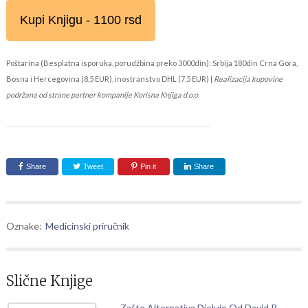
Kupi Knjigu - 1100 rsd
Poštarina (Besplatna isporuka, porudžbina preko 3000din): Srbija 180din Crna Gora,
Bosna i Hercegovina (8,5 EUR), inostranstvo DHL (7,5 EUR) |
Realizacija kupovine
podržana od strane partner kompanije Korisna Knjiga d.o.o
Share
Tweet
Pin it
Share
Oznake:
Medicinski priručnik
Slične Knjige
Zašto Alternativa Djeluje Od David R.