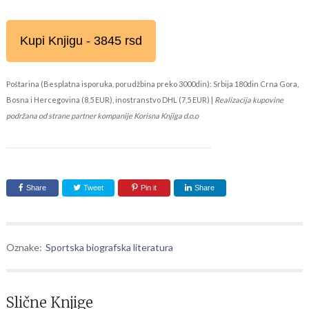
Kupi Knjigu - 3845 rsd
Poštarina (Besplatna isporuka, porudžbina preko 3000din): Srbija 180din Crna Gora,
Bosna i Hercegovina (8,5 EUR), inostranstvo DHL (7,5 EUR) |
Realizacija kupovine
podržana od strane partner kompanije Korisna Knjiga d.o.o
Share
Tweet
Pin it
Share
Oznake:
Sportska biografska literatura
Slične Knjige