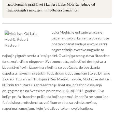
autobiografija prati život i karijeru Luke Modrića, jednog od
najuspešnijih i najcenjenijih fudbalera današnjice.
Luka Modrić je ostvario značajne
uspehe u svojoj karijeri, a posebno je
postao poznat kada je osvojio četiri
najprestižnije svetske nagrade za
najboljeg igrača sveta u istoj godini. Ova knjiga omogućava čitaocima
da saznaju više o njegovom životnom putu, počevši od detinjstva u
izbeglištvu i svim izazovima s kojima se suočavao, do postizanja
uspeha u najvećim svetskim fudbalskim klubovima kao što su Dinamo
Zagreb, Tottenham Hotspur i Real Madrid. Takođe, Modrić se dotiče i
ključnih trenutaka u reprezentaciji Hrvatske, posebno osvajanja
drugog mesta na Svetskom prvenstvu u Rusiji 2018. godine.
Ova
knjiga pruža čitaocima priliku da bolje upoznaju Modrića ne samo kao
fudbalskog profesionalca, već i kao osobu, sa svim izazovima,
naporima i emocijama koje je doživeo tokom svoje karijere.