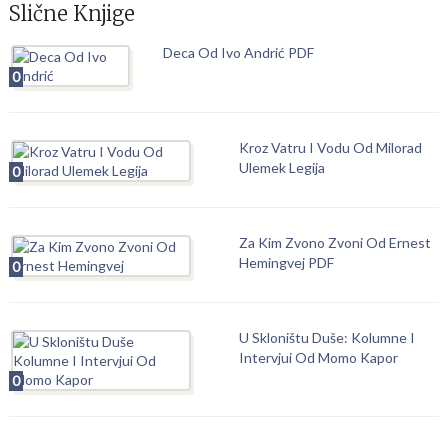
Slične Knjige
Deca Od Ivo Andrić PDF
0
Kroz Vatru I Vodu Od Milorad
Ulemek Legija
0
Za Kim Zvono Zvoni Od Ernest
Hemingvej PDF
0
U Skloništu Duše: Kolumne I
Intervjui Od Momo Kapor
0