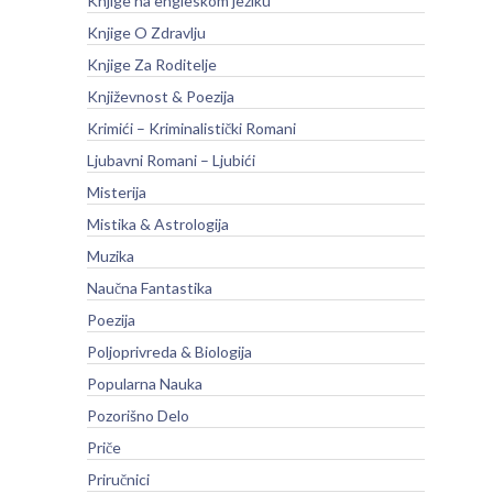
Knjige na engleskom jeziku
Knjige O Zdravlju
Knjige Za Roditelje
Književnost & Poezija
Krimići – Kriminalistički Romani
Ljubavni Romani – Ljubići
Misterija
Mistika & Astrologija
Muzika
Naučna Fantastika
Poezija
Poljoprivreda & Biologija
Popularna Nauka
Pozorišno Delo
Priče
Priručnici