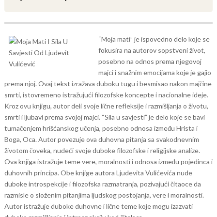
“Moja mati” je ispovedno delo koje se
fokusira na autorov sopstveni život,
posebno na odnos prema njegovoj
majci i snažnim emocijama koje je gajio
prema njoj. Ovaj tekst izražava duboku tugu i besmisao nakon majčine
smrti, istovremeno istražujući filozofske koncepte i nacionalne ideje.
Kroz ovu knjigu, autor deli svoje lične refleksije i razmišljanja o životu,
smrti i ljubavi prema svojoj majci.
“Sila u savjesti” je delo koje se bavi
tumačenjem hrišćanskog učenja, posebno odnosa između Hrista i
Boga, Oca. Autor povezuje ova duhovna pitanja sa svakodnevnim
životom čoveka, nudeći svoje duboke filozofske i religijske analize.
Ova knjiga istražuje teme vere, moralnosti i odnosa između pojedinca i
duhovnih principa.
Obe knjige autora Ljudevita Vulićevića nude
duboke introspekcije i filozofska razmatranja, pozivajući čitaoce da
razmisle o složenim pitanjima ljudskog postojanja, vere i moralnosti.
Autor istražuje duboke duhovne i lične teme koje mogu izazvati