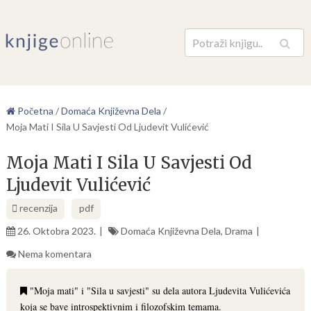
Pretraga
Početna
/
Domaća Književna Dela
/
Moja Mati I Sila U Savjesti Od Ljudevit Vulićević
Moja Mati I Sila U Savjesti Od
Ljudevit Vulićević
recenzija
pdf
26. Oktobra 2023.
Domaća Književna Dela
,
Drama
Nema komentara
"Moja mati" i "Sila u savjesti" su dela autora Ljudevita Vulićevića
koja se bave introspektivnim i filozofskim temama.