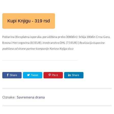
Kupi Knjigu - 319 rsd
Poštarina (Besplatna isporuka, porudžbina preko 3000din): Srbija 180din Crna Gora,
Bosna i Hercegovina (8,5 EUR), inostranstvo DHL (7,5 EUR) |
Realizacija kupovine
podržana od strane partner kompanije Korisna Knjiga d.o.o
Share
Tweet
Pin it
Share
Oznake:
Savremena drama