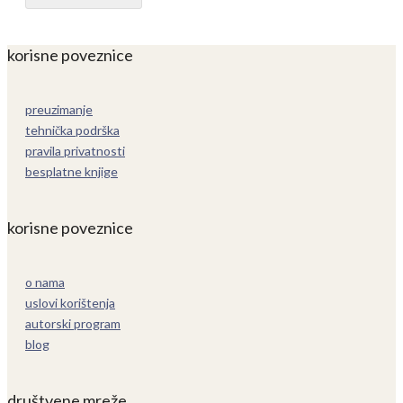
korisne poveznice
preuzimanje
tehnička podrška
pravila privatnosti
besplatne knjige
korisne poveznice
o nama
uslovi korištenja
autorski program
blog
društvene mreže