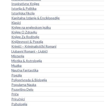
Inspirativne Knjige
Istorija & Politika
Istorijska Fikcija
Kapitalna Izdanja & Enciklopedije
Klasici
Knjige na engleskom jeziku
Knjige O Zdravlju
Knjige Za Roditelje
Književnost & Poezija
Krimići – Kriminalistički Romani
Ljubavni Romani – Ljubići
Misterija
Mistika & Astrologija
Muzika
Naučna Fantastika
Poezija
Poljoprivreda & Biologija
Popularna Nauka
Pozorišno Delo
Priče
Priručnici
Psihologija