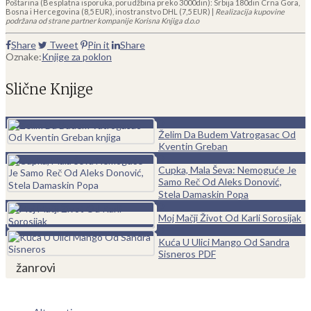
Poštarina (Besplatna isporuka, porudžbina preko 3000din): Srbija 180din Crna Gora,
Bosna i Hercegovina (8,5 EUR), inostranstvo DHL (7,5 EUR) |
Realizacija kupovine
podržana od strane partner kompanije Korisna Knjiga d.o.o
Share
Tweet
Pin it
Share
Oznake:
Knjige za poklon
Slične Knjige
0
Želim Da Budem Vatrogasac Od
Kventin Greban
0
Cupka, Mala Ševa: Nemoguće Je
Samo Reč Od Aleks Donović,
Stela Damaskin Popa
0
Moj Mačji Život Od Karli Sorosijak
0
Kuća U Ulici Mango Od Sandra
Sisneros PDF
žanrovi