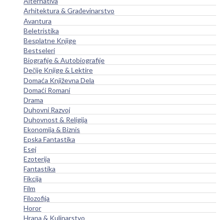
Alternativa
Arhitektura & Građevinarstvo
Avantura
Beletristika
Besplatne Knjige
Bestseleri
Biografije & Autobiografije
Dečije Knjige & Lektire
Domaća Književna Dela
Domaći Romani
Drama
Duhovni Razvoj
Duhovnost & Religija
Ekonomija & Biznis
Epska Fantastika
Esej
Ezoterija
Fantastika
Fikcija
Film
Filozofija
Horor
Hrana & Kulinarstvo