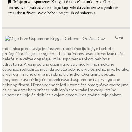
"Moje prve uspomene: Knjiga i ćebence" autorke Ane Guz je
neizostavan pratilac za roditelje koji žele da zabeleže sve predivne
trenutke u životu svoje bebe i otrgnu ih od zaborava.
Ova
radosnica predstavlja jedinstvenu kombinaciju knjige i ćebeta,
pružajući roditeljima mogućnost da na jednostavan i kreativan način
beleže sve važne događaje i mile uspomene tokom bebinog
odrastanja. Kroz predivno dizajnirane stranice knjige i mekano
ćebence, roditelji će moći da beleže bebine prve osmehe, prve korake,
prve reči i mnoge druge posebne trenutke.
Ova knjiga postaje
dragocen suvenir koji će zauvek čuvati uspomene na prve godine
bebinog života. Njena vrednost leži u tome što omogućava roditeljima
da se sa osmehom prisete svih lepih trenutaka i stvaraju trajne
uspomene koje će deliti sa svojom decom kroz godine koje dolaze.