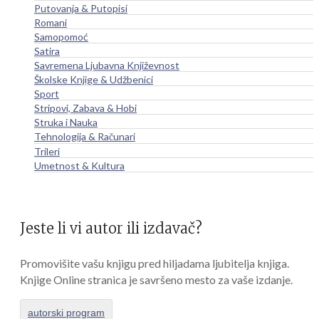
Putovanja & Putopisi
Romani
Samopomoć
Satira
Savremena Ljubavna Književnost
Školske Knjige & Udžbenici
Sport
Stripovi, Zabava & Hobi
Struka i Nauka
Tehnologija & Računari
Trileri
Umetnost & Kultura
Jeste li vi autor ili izdavač?
Promovišite vašu knjigu pred hiljadama ljubitelja knjiga.
Knjige Online stranica je savršeno mesto za vaše izdanje.
autorski program