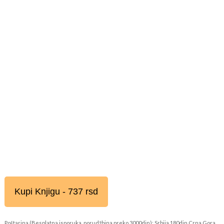
Kupi Knjigu - 737 rsd
Poštarina (Besplatna isporuka, porudžbina preko 3000din): Srbija 180din Crna Gora,