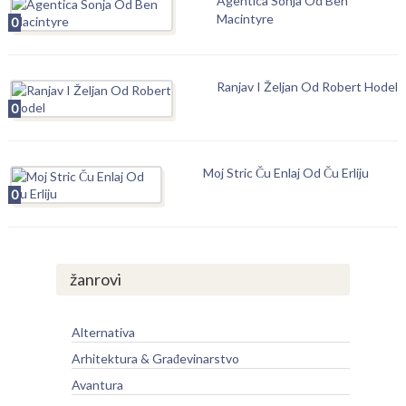
Agentica Sonja Od Ben
Macintyre
0
Ranjav I Željan Od Robert Hodel
0
Moj Stric Ču Enlaj Od Ču Erliju
0
žanrovi
Alternativa
Arhitektura & Građevinarstvo
Avantura