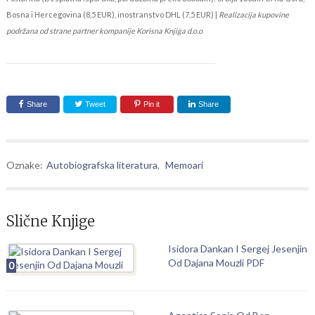
Bosna i Hercegovina (8,5 EUR), inostranstvo DHL (7,5 EUR) |
Realizacija kupovine
podržana od strane partner kompanije Korisna Knjiga d.o.o
Share
Tweet
Pin it
Share
Oznake:
Autobiografska literatura
,
Memoari
Slične Knjige
Isidora Dankan I Sergej Jesenjin
Od Dajana Mouzli PDF
0