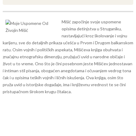
Mišić započinje svoje uspomene
opisima detinjstva u Struganiku,
nastavljajući kroz školovanje i vojnu
karijeru, sve do detaljnih prikaza učešća u Prvom i Drugom balkanskom
ratu.
Osim vojnih i političkih aspekata, Mišićeva knjiga obuhvata i
značajnu etnografsku dimenziju, pružajući uvid u narodne običaje i
život u to vreme. Ono što je čini posebnom jeste Mišićev jednostavan
i intiman stil pisanja, obogaćen anegdotama i očuvanjem vedrog tona
čak i u opisima teških vojnih i ličnih iskušenja. Ova knjiga, osim što
pruža uvid u istorijske događaje, ima i književnu vrednost te se čini
pristupačnom širokom krugu čitalaca.