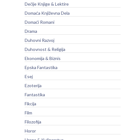
Dečije Knjige & Lektire
Domaća Književna Dela
Domaći Romani
Drama
Duhovni Razvoj
Duhovnost & Religija
Ekonomija & Biznis
Epska Fantastika
Esej
Ezoterija
Fantastika
Fikcija
Film
Filozofija
Horor
Hrana & Kulinarstvo