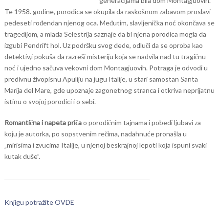
generacijama bila dom Montagjuovih.
Te 1958. godine, porodica se okupila da raskošnom zabavom proslavi
pedeseti rođendan njenog oca. Međutim, slavljenička noć okončava se
tragedijom, a mlada Selestrija saznaje da bi njena porodica mogla da
izgubi Pendrift hol. Uz podršku svog dede, odluči da se oproba kao
detektiv,i pokuša da razreši misteriju koja se nadvila nad tu tragičnu
noć i ujedno sačuva vekovni dom Montagjuovih. Potraga je odvodi u
predivnu živopisnu Apuliju na jugu Italije, u stari samostan Santa
Marija del Mare, gde upoznaje zagonetnog stranca i otkriva neprijatnu
istinu o svojoj porodici i o sebi.
Romantična i napeta priča
o porodičnim tajnama i pobedi ljubavi za
koju je autorka, po sopstvenim rečima, nadahnuće pronašla u
„mirisima i zvucima Italije, u njenoj beskrajnoj lepoti koja ispuni svaki
kutak duše”.
Knjigu potražite OVDE