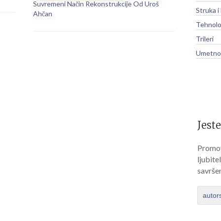
Suvremeni Način Rekonstrukcije Od Uroš
Struka i
Ahčan
Tehnolo
Trileri
Umetnos
Jeste
Promov
ljubite
savrše
autor