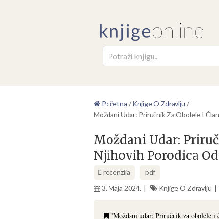
Pretr
Početna
/
Knjige O Zdravlju
/
Moždani Udar: Priručnik Za Obolele I Čla
Moždani Udar: Priruč
Njihovih Porodica Od
recenzija
pdf
3. Maja 2024.
Knjige O Zdravlju
"Moždani udar: Priručnik za obolele i 