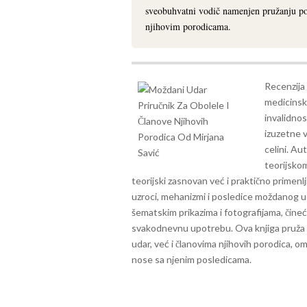
sveobuhvatni vodič namenjen pružanju po
njihovim porodicama.
Recenzija 
medicinski
invalidnos
izuzetne v
celini. A
teorijskom
teorijski zasnovan već i praktično primenlj
uzroci, mehanizmi i posledice moždanog ud
šematskim prikazima i fotografijama, čineć
svakodnevnu upotrebu. Ova knjiga pruža
udar, već i članovima njihovih porodica, o
nose sa njenim posledicama.