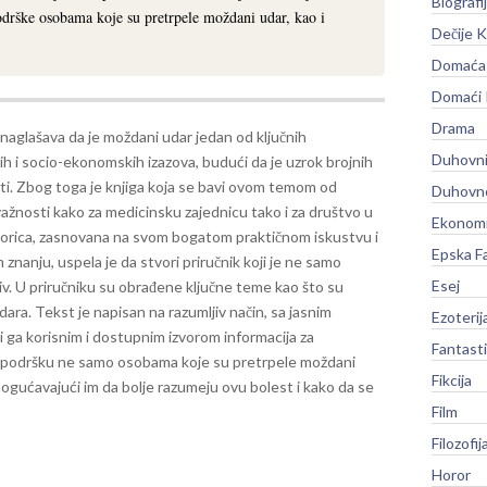
Biografi
drške osobama koje su pretrpele moždani udar, kao i
Dečije K
Domaća 
Domaći
Drama
naglašava da je moždani udar jedan od ključnih
Duhovni
h i socio-ekonomskih izazova, budući da je uzrok brojnih
ti. Zbog toga je knjiga koja se bavi ovom temom od
Duhovno
ažnosti kako za medicinsku zajednicu tako i za društvo u
Ekonomi
utorica, zasnovana na svom bogatom praktičnom iskustvu i
Epska F
 znanju, uspela je da stvori priručnik koji je ne samo
Esej
iv.
U priručniku su obrađene ključne teme kao što su
ara. Tekst je napisan na razumljiv način, sa jasnim
Ezoterij
i ga korisnim i dostupnim izvorom informacija za
Fantast
 podršku ne samo osobama koje su pretrpele moždani
Fikcija
mogućavajući im da bolje razumeju ovu bolest i kako da se
Film
Filozofij
Horor