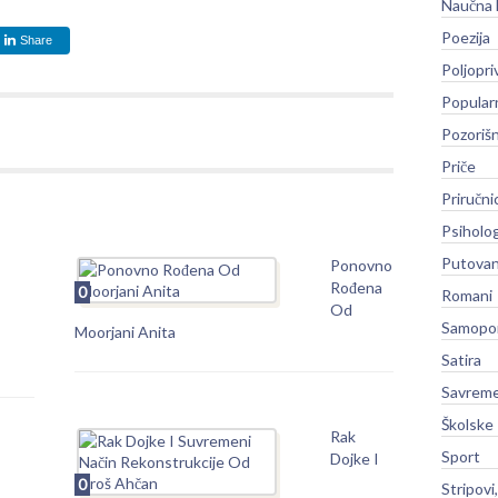
Naučna 
Poezija
Share
Poljopri
Popular
Pozoriš
Priče
Priručni
Psiholog
Putovan
Ponovno
Rođena
0
Romani
Od
Samopo
Moorjani Anita
Satira
Savreme
Školske
Rak
Sport
Dojke I
0
Stripovi