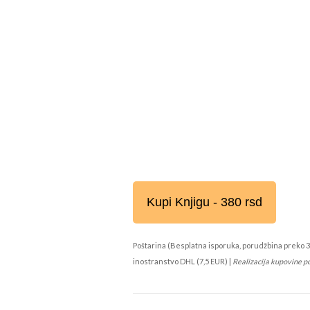
Kupi Knjigu - 380 rsd
Poštarina (Besplatna isporuka, porudžbina preko 3
inostranstvo DHL (7,5 EUR) |
Realizacija kupovine p