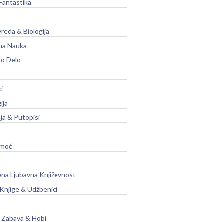
Fantastika
vreda & Biologija
na Nauka
no Delo
ci
ija
ja & Putopisi
moć
na Ljubavna Književnost
 Knjige & Udžbenici
, Zabava & Hobi