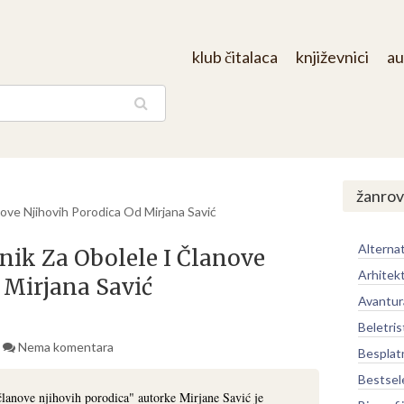
klub čitalaca
književnici
au
aga
žanrov
nove Njihovih Porodica Od Mirjana Savić
Alternat
nik Za Obolele I Članove
Arhitek
 Mirjana Savić
Avantur
Beletris
Nema komentara
Besplat
Bestsel
članove njihovih porodica" autorke Mirjane Savić je