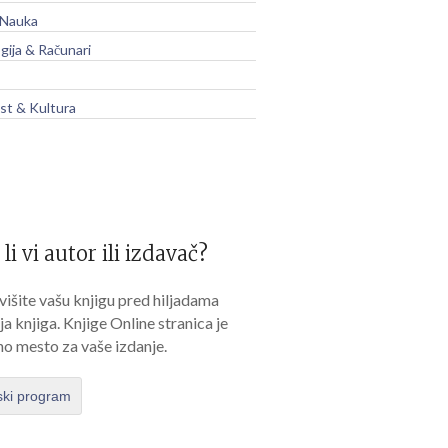
 Nauka
gija & Računari
t & Kultura
 li vi autor ili izdavač?
išite vašu knjigu pred hiljadama
lja knjiga. Knjige Online stranica je
no mesto za vaše izdanje.
ski program