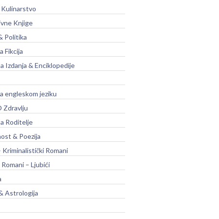
 Kulinarstvo
ivne Knjige
& Politika
a Fikcija
a Izdanja & Enciklopedije
na engleskom jeziku
 Zdravlju
a Roditelje
nost & Poezija
– Kriminalistički Romani
 Romani – Ljubići
a
& Astrologija