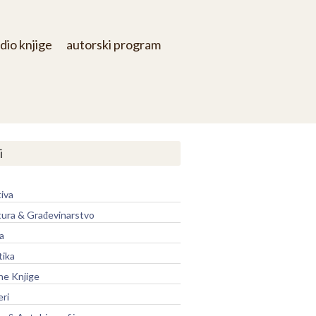
dio knjige
autorski program
i
iva
tura & Građevinarstvo
a
tika
ne Knjige
eri