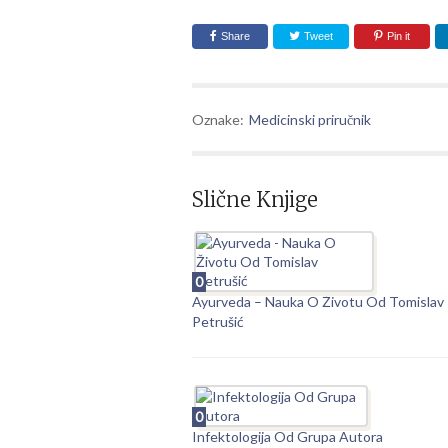
Share
Tweet
Pin it
Oznake:
Medicinski priručnik
Slične Knjige
0
Ayurveda – Nauka O Životu Od Tomislav
Petrušić
0
Infektologija Od Grupa Autora