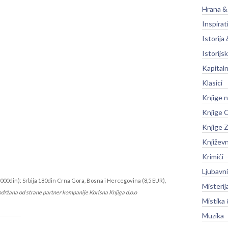
Hrana &
Inspirat
Istorija 
Istorijsk
Kapitaln
Klasici
Knjige 
Knjige O
Knjige Z
Književ
Krimići 
Ljubavni
000din): Srbija 180din Crna Gora, Bosna i Hercegovina (8,5 EUR),
Misterij
održana od strane partner kompanije Korisna Knjiga d.o.o
Mistika 
Muzika