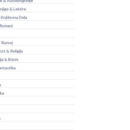
je & Autobiografije
njige & Lektire
Književna Dela
 Romani
 Razvoj
st & Religija
ja & Biznis
antastika
a
ika
a