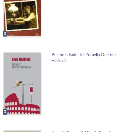
0
Pesme Iz Bolesti I Zdravlja Od Enes
Halilović
0