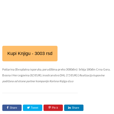
Kupi Knjigu - 3003 rsd
Poštarina (Besplatna isporuka, porudžbina preko 3000din): Srbija 180din Crna Gora,
Bosna i Hercegovina (8,5 EUR), inostranstvo DHL (7,5 EUR) |
Realizacija kupovine
podržana od strane partner kompanije Korisna Knjiga d.o.o
Share
Tweet
Pin it
Share