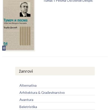
Tumač I Pesma Od Đorđe Despić
0
žanrovi
Alternativa
Arhitektura & Građevinarstvo
Avantura
Beletristika