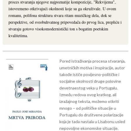
proces stvaranja njegove najpoznatije kompozicije, "Rekvijema",
istovremeno otkrivajući okolnosti koje su ga okruživale. U ovom
romanu, polifona struktura stvara ritam muzičkog dela, dok se
perspektive, od sveobuhvatnog pripovedača do prvog lica, prepliću i
stvaraju gotovo visokomodernistički ton s bogatim poetskim
kvalitetima.
Pored istraživanja procesa stvaranja,
umetničkih motiva i inspiracije, autor
takođe ističe povijesno-političke i
socijalne okolnosti druge polovine
devetnaestog veka u Portugalu.
Između redova ovog kratkog, ali
izražajnog teksta, možemo otkriti
mnogo – od političke situacije u
Portugalu do društvene polarizacije
koja je tada nastala u Lisabonu usled
nepovoljne ekonomske situacije.