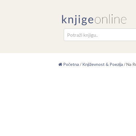
Pretr
Početna
/
Književnost & Poezija
/
Na R