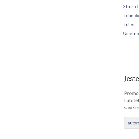
Struka i
Tehnolo
Trileri
Umetnos
Jeste
Promov
ljubite
savrše
autor