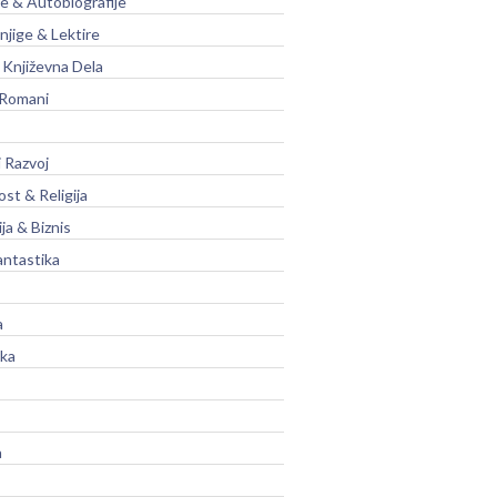
je & Autobiografije
njige & Lektire
Književna Dela
 Romani
 Razvoj
st & Religija
ja & Biznis
antastika
a
ika
a