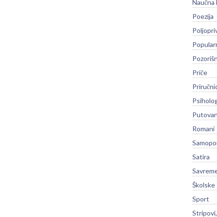
Naučna 
Poezija
Poljopri
Popular
Pozoriš
Priče
Priručni
Psiholog
Putovan
Romani
Samopo
Satira
Savreme
Školske
Sport
Stripovi