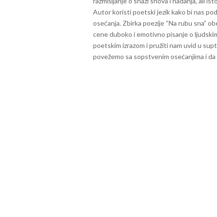
razmišljanje o snazi snova i nadanja, ali 
Autor koristi poetski jezik kako bi nas po
osećanja.
Zbirka poezije “Na rubu sna” obe
cene duboko i emotivno pisanje o ljudski
poetskim izrazom i pružiti nam uvid u supti
povežemo sa sopstvenim osećanjima i da 