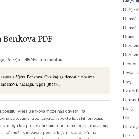
Biografi
Dečije K
Domaća 
Domaći
Drama
a Benkova PDF
Duhovni
Duhovno
ija
,
Poezija
Nema komentara
Ekonomi
Epska F
e napisala Vjera Benkova. Ova knjiga donosi čitaocima
Esej
me snova, nadanja, tuge i ljubavi.
Ezoterij
Fantast
Fikcija
u poeziju, Vjera Benkova može nas odvesti na
Film
ivno putovanje kroz različite aspekte ljudskih emocija.
me mogu biti prožete lirskim tonom i melodičnim izrazom,
Filozofij
u sna” može sadržavati pesme koje nas podstiču na
Horor