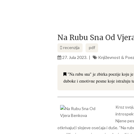
Na Rubu Sna Od Vjer
recenzija
pdf
27. Jula 2023.
Književnost & Poez
"Na rubu sna" je zbirka poezije koju j
duboke i emotivne pesme koje istražuju te
Kroz svoj
introspekt
Njene pes
otkrivajući slojeve osećaja i duše.
“Na rub