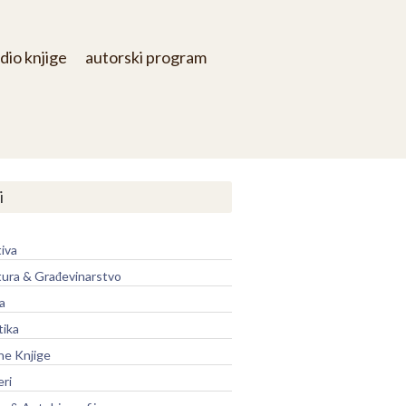
dio knjige
autorski program
i
iva
tura & Građevinarstvo
a
tika
ne Knjige
eri