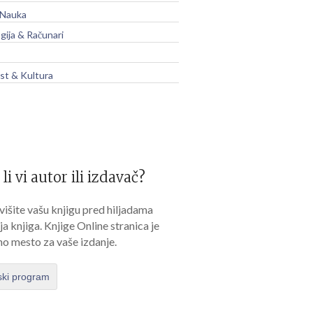
 Nauka
gija & Računari
t & Kultura
 li vi autor ili izdavač?
išite vašu knjigu pred hiljadama
lja knjiga. Knjige Online stranica je
no mesto za vaše izdanje.
ski program