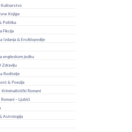
 Kulinarstvo
ivne Knjige
& Politika
a Fikcija
a Izdanja & Enciklopedije
na engleskom jeziku
 Zdravlju
a Roditelje
nost & Poezija
– Kriminalistički Romani
 Romani – Ljubići
a
& Astrologija