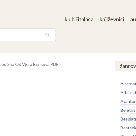
klub čitalaca
književnici
au
aga
ubu Sna Od Vjera Benkova PDF
žanrov
Alternat
Arhitek
Avantur
Beletris
Besplat
Bestsel