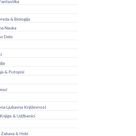
Fantastika
vreda & Biologija
na Nauka
no Delo
ci
ija
ja & Putopisi
moć
na Ljubavna Književnost
 Knjige & Udžbenici
, Zabava & Hobi