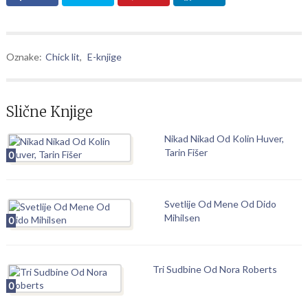
Oznake:
Chick lit
,
E-knjige
Slične Knjige
Nikad Nikad Od Kolin Huver,
Tarin Fišer
0
Svetlije Od Mene Od Dido
Mihilsen
0
Tri Sudbine Od Nora Roberts
0