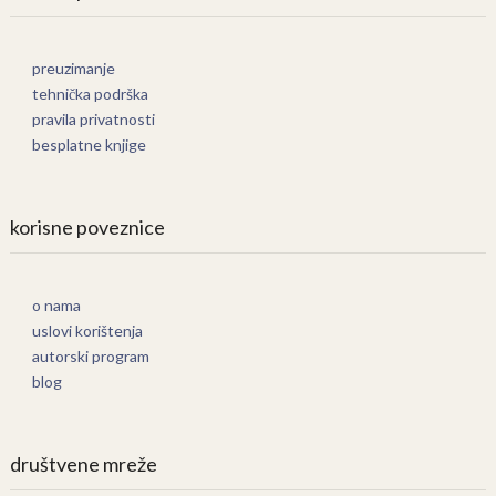
preuzimanje
tehnička podrška
pravila privatnosti
besplatne knjige
korisne poveznice
o nama
uslovi korištenja
autorski program
blog
društvene mreže