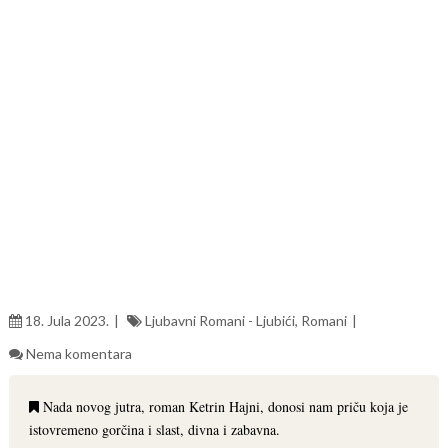
18. Jula 2023.
Ljubavni Romani - Ljubići
,
Romani
Nema komentara
Nada novog jutra, roman Ketrin Hajni, donosi nam priču koja je
istovremeno gorčina i slast, divna i zabavna.