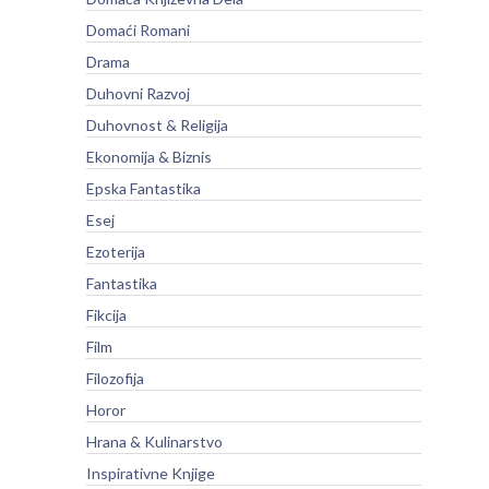
Domaći Romani
Drama
Duhovni Razvoj
Duhovnost & Religija
Ekonomija & Biznis
Epska Fantastika
Esej
Ezoterija
Fantastika
Fikcija
Film
Filozofija
Horor
Hrana & Kulinarstvo
Inspirativne Knjige