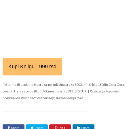
Kupi Knjigu - 999 rsd
Poštarina (Besplatna isporuka, porudžbina preko 3000din): Srbija 180din Crna Gora,
Bosna i Hercegovina (8,5 EUR), inostranstvo DHL (7,5 EUR) |
Realizacija kupovine
podržana od strane partner kompanije Korisna Knjiga d.o.o
Share
Tweet
Pin it
Share