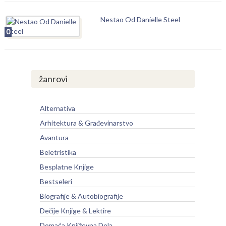
Nestao Od Danielle Steel
0
žanrovi
Alternativa
Arhitektura & Građevinarstvo
Avantura
Beletristika
Besplatne Knjige
Bestseleri
Biografije & Autobiografije
Dečije Knjige & Lektire
Domaća Književna Dela