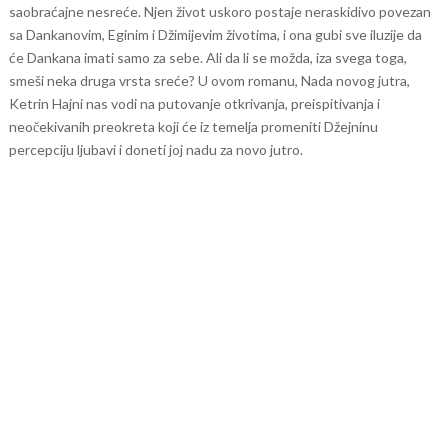
saobraćajne nesreće. Njen život uskoro postaje neraskidivo povezan
sa Dankanovim, Eginim i Džimijevim životima, i ona gubi sve iluzije da
će Dankana imati samo za sebe. Ali da li se možda, iza svega toga,
smeši neka druga vrsta sreće? U ovom romanu, Nada novog jutra,
Ketrin Hajni nas vodi na putovanje otkrivanja, preispitivanja i
neočekivanih preokreta koji će iz temelja promeniti Džejninu
percepciju ljubavi i doneti joj nadu za novo jutro.