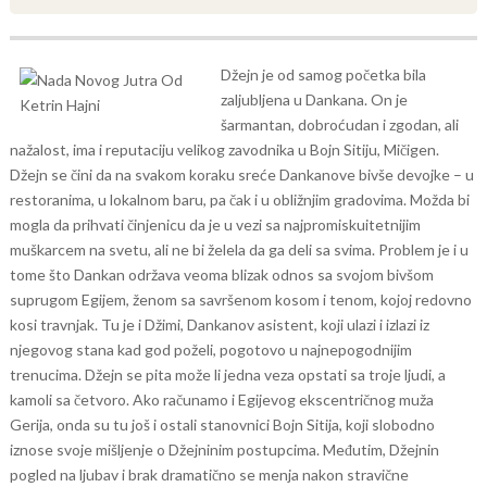
Džejn je od samog početka bila
zaljubljena u Dankana. On je
šarmantan, dobroćudan i zgodan, ali
nažalost, ima i reputaciju velikog zavodnika u Bojn Sitiju, Mičigen.
Džejn se čini da na svakom koraku sreće Dankanove bivše devojke – u
restoranima, u lokalnom baru, pa čak i u obližnjim gradovima.
Možda bi
mogla da prihvati činjenicu da je u vezi sa najpromiskuitetnijim
muškarcem na svetu, ali ne bi želela da ga deli sa svima. Problem je i u
tome što Dankan održava veoma blizak odnos sa svojom bivšom
suprugom Egijem, ženom sa savršenom kosom i tenom, kojoj redovno
kosi travnjak. Tu je i Džimi, Dankanov asistent, koji ulazi i izlazi iz
njegovog stana kad god poželi, pogotovo u najnepogodnijim
trenucima. Džejn se pita može li jedna veza opstati sa troje ljudi, a
kamoli sa četvoro. Ako računamo i Egijevog ekscentričnog muža
Gerija, onda su tu još i ostali stanovnici Bojn Sitija, koji slobodno
iznose svoje mišljenje o Džejninim postupcima.
Međutim, Džejnin
pogled na ljubav i brak dramatično se menja nakon stravične