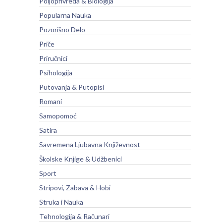
Poljoprivreda & Biologija
Popularna Nauka
Pozorišno Delo
Priče
Priručnici
Psihologija
Putovanja & Putopisi
Romani
Samopomoć
Satira
Savremena Ljubavna Književnost
Školske Knjige & Udžbenici
Sport
Stripovi, Zabava & Hobi
Struka i Nauka
Tehnologija & Računari