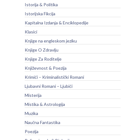
Istorija & Politika
Istorijska Fikcija
Kapitalna Izdanja & Enciklopedije
Klasici
Knjige na engleskom jeziku
Knjige O Zdravlju
Knjige Za Roditelje
Književnost & Poezija
Krimići – Kriminalistički Romani
Ljubavni Romani – Ljubići
Misterija
Mistika & Astrologija
Muzika
Naučna Fantastika
Poezija