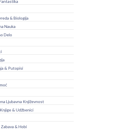
Fantastika
vreda & Biologija
na Nauka
no Delo
ci
ija
ja & Putopisi
moć
na Ljubavna Književnost
 Knjige & Udžbenici
, Zabava & Hobi