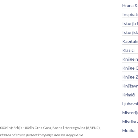
Hrana &
Inspirat
Istorija 
Istorijsk
Kapitaln
Klasici
Knjige 
Knjige O
Knjige Z
Književ
Krimići 
Ljubavni
Misterij
Mistika 
000din): Srbija 180din Crna Gora, Bosna i Hercegovina (8,5 EUR),
Muzika
održana od strane partner kompanije Korisna Knjiga d.o.o