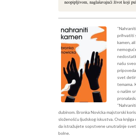
neopipljivom, naglašavajući život koji pul
“Nahraniti
prihvatiti 
kamen, al
nemoguće 
nedostatko
našu sveo
pripoveda
svet detin
temama. Kn
o našim s
pronalaska
“Nahraniti
dubinom. Bronka Novicka majstorski koristi
složenošću ljudskog iskustva. Ova knjiga 
da istražujete sopstvene unutrašnje svetov
bolne.