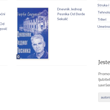
Struka i
Dnevnik Jednog
Tehnolo
oćni
Pesnika Od Đorđe
Sekulić
Trileri
 Od
Umetnos
gović
0
Jeste
Promov
ljubite
savrše
autor