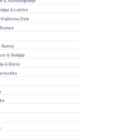
je & Autobiografije
njige & Lektire
Književna Dela
 Romani
 Razvoj
st & Religija
ja & Biznis
antastika
a
ika
a