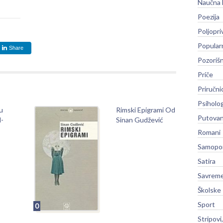
Naučna 
Poezija
Poljopri
Popular
Share
Pozoriš
Priče
Priručni
Psiholog
u
Rimski Epigrami Od
Putovan
l-
Sinan Gudžević
Romani
Samopo
Satira
Savreme
Školske
Sport
0
Stripovi