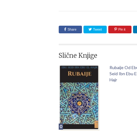
Share
Tweet
Pin it
Slične Knjige
Rubaije Od Eb
Seid Ibn Ebu E
Hajr
0