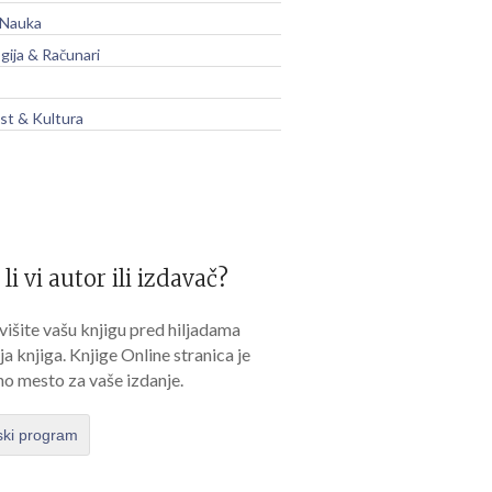
 Nauka
gija & Računari
t & Kultura
 li vi autor ili izdavač?
išite vašu knjigu pred hiljadama
lja knjiga. Knjige Online stranica je
no mesto za vaše izdanje.
ski program