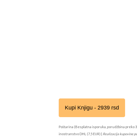
Kupi Knjigu - 2939 rsd
Poštarina (Besplatna isporuka, porudžbina preko 3
inostranstvo DHL (7,5 EUR) |
Realizacija kupovine p