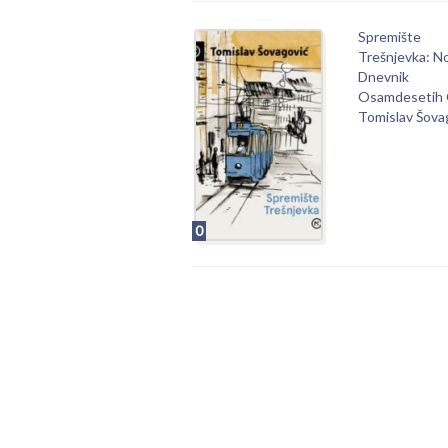
Spremište
Trešnjevka: N
Dnevnik
Osamdesetih
Tomislav Šova
0