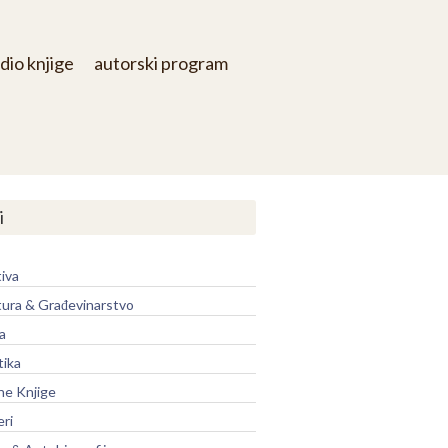
dio knjige
autorski program
i
iva
tura & Građevinarstvo
a
tika
ne Knjige
eri