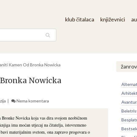
klub čitalaca
književnici
au
aga
aniti Kamen Od Bronka Nowicka
žanrov
 Bronka Nowicka
Alternat
Arhitek
ija
Nema komentara
Avantur
Beletris
a Bronke Novicka koja vas dira svojom neobičnom
Besplat
 knjiga ima moćan utjecaj na čitatelja, istovremeno
Bestsel
e bavi materijalnim svetom, ona zapravo progovara o