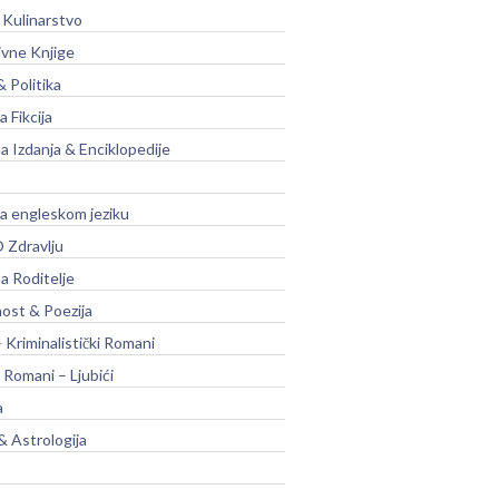
 Kulinarstvo
ivne Knjige
& Politika
a Fikcija
a Izdanja & Enciklopedije
na engleskom jeziku
 Zdravlju
a Roditelje
nost & Poezija
– Kriminalistički Romani
 Romani – Ljubići
a
& Astrologija