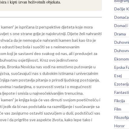
Biografi
sira i kipti izvan beživotnih objekata.
Dečije K
Domaća 
Domaći
 kamen” je ispričana iz perspektive djeteta koje mora
svijet s one strane gdje je najokrutniji. Dijete želi nahraniti
Drama
i shvaća da je nemoguće nahraniti kamen baš kao što je
Duhovni
odrasti bez bola i suočiti se s neimenovanim
Duhovno
m koji je sastavni deo svakog od nas, ali i preduvjet za
Ekonomi
buhvatnu osjetljivost.
Kroz ovo jedinstveno
nje, Bronka Novicka nas vodi na emotivno putovanje u
Epska F
jstva, suočavajući nas s dubokim istinama i univerzalnim
Esej
jiga nam postavlja pitanja o prirodi ljudskog postojanja,
Ezoterij
novima i nadanjima, o surovosti sveta i o mogućnosti
Fantast
 ljepote i smisla u najneočekivanijim trenucima.
 kamen” je knjiga koja će vas dirnuti svojom poetičnošću i
Fikcija
 jezik da bi nas podstakla na razmišljanje i suočavanje sa
Film
će vas zasigurno ostaviti sazvučjem u duši, podstičući vas
Filozofij
e i da prigrlite sve aspekte života, kako lepe tako i
Horor