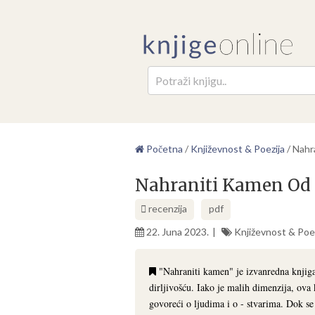
Pretr
Početna
/
Književnost & Poezija
/
Nahr
Nahraniti Kamen Od
recenzija
pdf
22. Juna 2023.
Književnost & Poez
"Nahraniti kamen" je izvanredna knjig
dirljivošću. Iako je malih dimenzija, ova
govoreći o ljudima i o - stvarima. Dok s