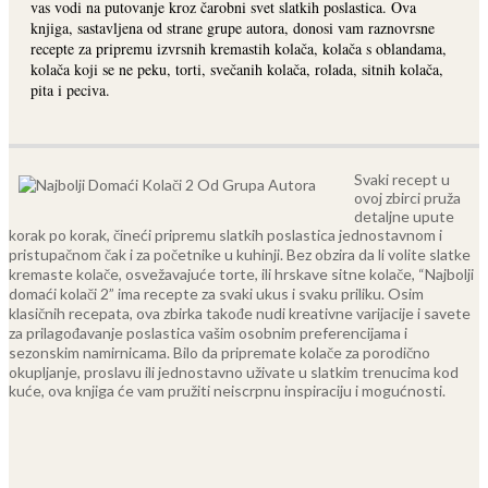
vas vodi na putovanje kroz čarobni svet slatkih poslastica. Ova
knjiga, sastavljena od strane grupe autora, donosi vam raznovrsne
recepte za pripremu izvrsnih kremastih kolača, kolača s oblandama,
kolača koji se ne peku, torti, svečanih kolača, rolada, sitnih kolača,
pita i peciva.
Svaki recept u
ovoj zbirci pruža
detaljne upute
korak po korak, čineći pripremu slatkih poslastica jednostavnom i
pristupačnom čak i za početnike u kuhinji. Bez obzira da li volite slatke
kremaste kolače, osvežavajuće torte, ili hrskave sitne kolače, “Najbolji
domaći kolači 2” ima recepte za svaki ukus i svaku priliku.
Osim
klasičnih recepata, ova zbirka takođe nudi kreativne varijacije i savete
za prilagođavanje poslastica vašim osobnim preferencijama i
sezonskim namirnicama. Bilo da pripremate kolače za porodično
okupljanje, proslavu ili jednostavno uživate u slatkim trenucima kod
kuće, ova knjiga će vam pružiti neiscrpnu inspiraciju i mogućnosti.