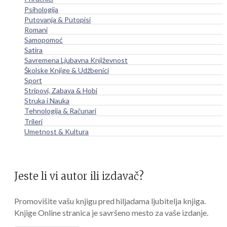
Psihologija
Putovanja & Putopisi
Romani
Samopomoć
Satira
Savremena Ljubavna Književnost
Školske Knjige & Udžbenici
Sport
Stripovi, Zabava & Hobi
Struka i Nauka
Tehnologija & Računari
Trileri
Umetnost & Kultura
Jeste li vi autor ili izdavač?
Promovišite vašu knjigu pred hiljadama ljubitelja knjiga.
Knjige Online stranica je savršeno mesto za vaše izdanje.