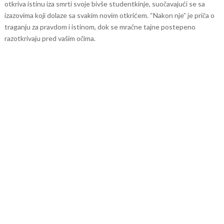
otkriva istinu iza smrti svoje bivše studentkinje, suočavajući se sa
izazovima koji dolaze sa svakim novim otkrićem. “Nakon nje” je priča o
traganju za pravdom i istinom, dok se mračne tajne postepeno
razotkrivaju pred vašim očima.