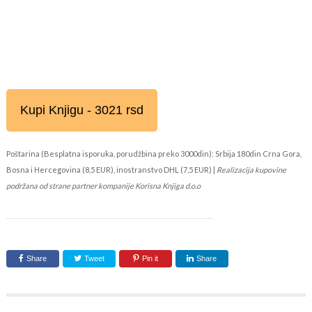
Kupi Knjigu - 3021 rsd
Poštarina (Besplatna isporuka, porudžbina preko 3000din): Srbija 180din Crna Gora,
Bosna i Hercegovina (8,5 EUR), inostranstvo DHL (7,5 EUR) |
Realizacija kupovine
podržana od strane partner kompanije Korisna Knjiga d.o.o
Share
Tweet
Pin it
Share