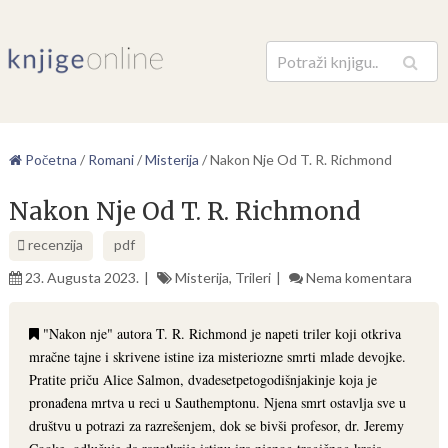
Pretraga
Početna
/
Romani
/
Misterija
/
Nakon Nje Od T. R. Richmond
Nakon Nje Od T. R. Richmond
recenzija
pdf
23. Augusta 2023.
Misterija
,
Trileri
Nema komentara
"Nakon nje" autora T. R. Richmond je napeti triler koji otkriva
mračne tajne i skrivene istine iza misteriozne smrti mlade devojke.
Pratite priču Alice Salmon, dvadesetpetogodišnjakinje koja je
pronađena mrtva u reci u Sauthemptonu. Njena smrt ostavlja sve u
društvu u potrazi za razrešenjem, dok se bivši profesor, dr. Jeremy