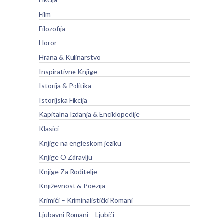
Film
Filozofija
Horor
Hrana & Kulinarstvo
Inspirativne Knjige
Istorija & Politika
Istorijska Fikcija
Kapitalna Izdanja & Enciklopedije
Klasici
Knjige na engleskom jeziku
Knjige O Zdravlju
Knjige Za Roditelje
Književnost & Poezija
Krimići – Kriminalistički Romani
Ljubavni Romani – Ljubići