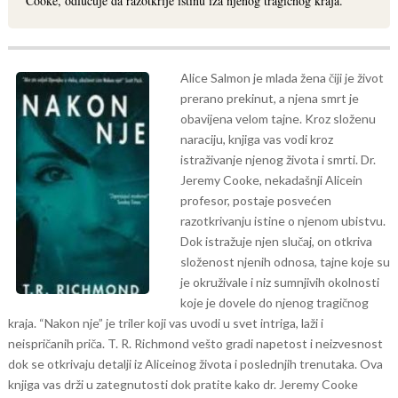
Cooke, odlučuje da razotkrije istinu iza njenog tragičnog kraja.
Alice Salmon je mlada žena čiji je život
prerano prekinut, a njena smrt je
obavijena velom tajne. Kroz složenu
naraciju, knjiga vas vodi kroz
istraživanje njenog života i smrti. Dr.
Jeremy Cooke, nekadašnji Alicein
profesor, postaje posvećen
razotkrivanju istine o njenom ubistvu.
Dok istražuje njen slučaj, on otkriva
složenost njenih odnosa, tajne koje su
je okruživale i niz sumnjivih okolnosti
koje je dovele do njenog tragičnog
kraja.
“Nakon nje” je triler koji vas uvodi u svet intriga, laži i
neispričanih priča. T. R. Richmond vešto gradi napetost i neizvesnost
dok se otkrivaju detalji iz Aliceinog života i poslednjih trenutaka. Ova
knjiga vas drži u zategnutosti dok pratite kako dr. Jeremy Cooke