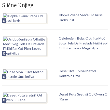
Slične Knjige
Klopka Zvana Sreća Od Russ
Harris PDF
0
Oslobođeni Bola: Otkrijte Moć
Svog Tela Da Prevlada Fizički Bol
Od Piter Levin, Megi Filips
0
Hose Silva – Silva Metod
Kontrole Uma
0
Deset Puta Sretniji Od Owen O
´Kane
0