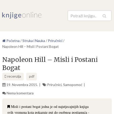
Pretraga
Početna
/
Struka i Nauka
/
Priručnici
/
Napoleon Hill – Misli i Postani Bogat
Napoleon Hill – Misli i Postani
Bogat
recenzija
pdf
19. Novembra 2015.
Priručnici
,
Samopomoć
Nema komentara
Misli i postani bogat jedna je od najutjecajnijih knjiga
svih vremena koja pokazuje put do osobnog postignuća -