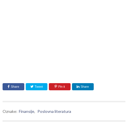
Share
Tweet
Pin it
Share
Oznake:
Finansije
,
Poslovna literatura