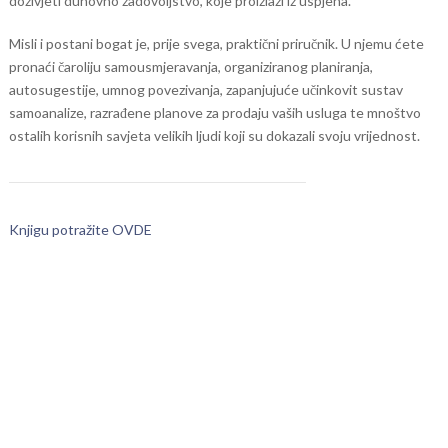
doživjeti duhovno zadovoljstvo, koje proizlazi iz uspjeha.
Misli i postani bogat je, prije svega, praktični priručnik. U njemu ćete
pronaći čaroliju samousmjeravanja, organiziranog planiranja,
autosugestije, umnog povezivanja, zapanjujuće učinkovit sustav
samoanalize, razrađene planove za prodaju vaših usluga te mnoštvo
ostalih korisnih savjeta velikih ljudi koji su dokazali svoju vrijednost.
Knjigu potražite OVDE