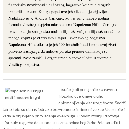
financijske neovisnosti i duhovnog bogatstva koje nije moguće
izmjeriti novcem. Knjiga poput ove još nikada nije objavljena.
Nadahnuo ju je Andrew Carnegie, koji je prije mnogo godina
formulu vlastitog uspjeha otkrio autoru Napoleonu Hillu. Carnegie
ne samo da je sam postao multimilijunaš, već je milijunašima učinio
mnoge kojima je otkrio svoju tajnu. Izvor svojeg bogatstva
Napoleonu Hillu otkrilo je još 500 imućnih ljudi i on je svoj život
posvetio nastojanju da njihovu poruku prenese onima koji su
spremni svoje zamisli i organizirane planove uložiti u stvaranje
vlastitog bogatstva.
Tisuće ljudi primijenile su čuvenu
filozofiju ove knjige u cilju
oplemenjivanja vlastitog života. Sadrži
tajne koje su danas jednako bezvremene i primjenjive kao što su bile i
kada je objavljeno prvo izdanje ove knjige. U ovom izdanju filozofije
i formule uspjeha dostupne su svima onima koji žarko žele zaraditi i