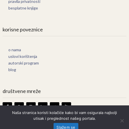
pravila privatnosti
besplatne knjige
korisne poveznice
o nama
uslovi korištenja
autorski program
blog
društvene mreže
Naša stranica koristi kolačiće kako bi vam osigurala najbolji
utisak i preglednost našeg portala.
Knjige Online
Copyright © 2026.
Slažem se