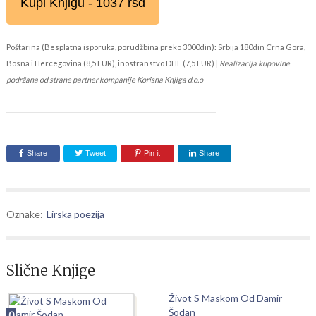
Kupi Knjigu - 1037 rsd
Poštarina (Besplatna isporuka, porudžbina preko 3000din): Srbija 180din Crna Gora,
Bosna i Hercegovina (8,5 EUR), inostranstvo DHL (7,5 EUR) |
Realizacija kupovine
podržana od strane partner kompanije Korisna Knjiga d.o.o
Share
Tweet
Pin it
Share
Oznake:
Lirska poezija
Slične Knjige
Život S Maskom Od Damir
Šodan
0