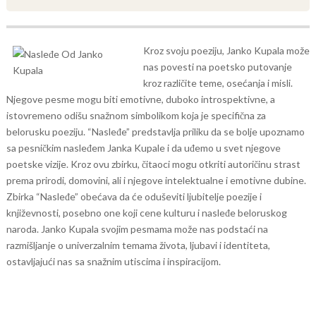
Kroz svoju poeziju, Janko Kupala može
nas povesti na poetsko putovanje
kroz različite teme, osećanja i misli.
Njegove pesme mogu biti emotivne, duboko introspektivne, a
istovremeno odišu snažnom simbolikom koja je specifična za
belorusku poeziju.
“Nasleđe” predstavlja priliku da se bolje upoznamo
sa pesničkim nasleđem Janka Kupale i da uđemo u svet njegove
poetske vizije. Kroz ovu zbirku, čitaoci mogu otkriti autoričinu strast
prema prirodi, domovini, ali i njegove intelektualne i emotivne dubine.
Zbirka “Nasleđe” obećava da će oduševiti ljubitelje poezije i
književnosti, posebno one koji cene kulturu i nasleđe beloruskog
naroda. Janko Kupala svojim pesmama može nas podstaći na
razmišljanje o univerzalnim temama života, ljubavi i identiteta,
ostavljajući nas sa snažnim utiscima i inspiracijom.