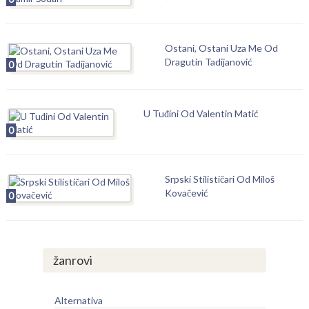
Ostani, Ostani Uza Me Od
Dragutin Tadijanović
0
U Tuđini Od Valentin Matić
0
Srpski Stilističari Od Miloš
Kovačević
0
žanrovi
Alternativa