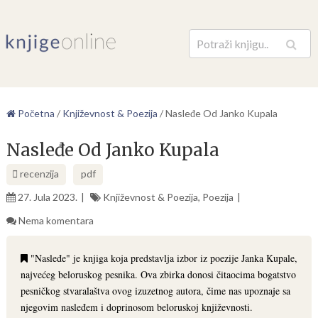
Pretraga
Početna
/
Književnost & Poezija
/
Nasleđe Od Janko Kupala
Nasleđe Od Janko Kupala
recenzija
pdf
27. Jula 2023.
Književnost & Poezija
,
Poezija
Nema komentara
"Nasleđe" je knjiga koja predstavlja izbor iz poezije Janka Kupale,
najvećeg beloruskog pesnika. Ova zbirka donosi čitaocima bogatstvo
pesničkog stvaralaštva ovog izuzetnog autora, čime nas upoznaje sa
njegovim nasleđem i doprinosom beloruskoj književnosti.