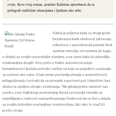
cvetu. Kroz ovaj roman, pratimo Kalininu sposobnost da se
prilagodi različitim situacijama i ljudima oko sebe.
Kalina je prijatna kada su drugi grubi,
bezobrazna kada okolnosti zahtevaju
odlučnost, i sposobna da pokaže širok
spektar emocija, od osmeha do tuge,
u skladu sa svojim unutrašnjim stanjem, a ne samo kako bi udovoljila
očekivanjima drugih.
Kroz priču o Kalini, autorka istražuje
kompleksnost ljudske prirode i načine na koje se pojedinci suočavaju
sa svetom oko sebe. Ovaj roman postavlja pitanja o autentičnosti,
prilagođavanju i potrebi da se pronađe sopstveni put i identitet, bez
obzira na spoljne uticaje i očekivanja.
“Ne gledaj preko ramena” nas
uvodi u svet Kalininog unutrašnjeg života i postavlja temelje za
razmišljanje o važnosti samoprihvatanja i hrabrosti da se živi u skladu
sa svojim istinskim osećanjima i vrednostima, čak i ako to znači ići
protiv struje.