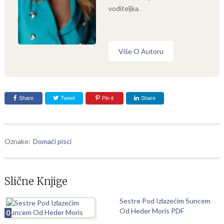
voditeljka.
Više O Autoru
Share
Tweet
Pin it
Share
Oznake:
Domaći pisci
Slične Knjige
Sestre Pod Izlazećim Suncem
Od Heder Moris PDF
0