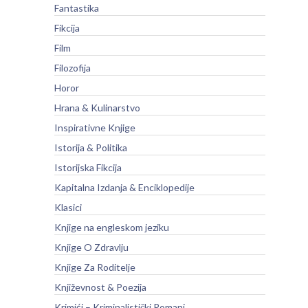
Fantastika
Fikcija
Film
Filozofija
Horor
Hrana & Kulinarstvo
Inspirativne Knjige
Istorija & Politika
Istorijska Fikcija
Kapitalna Izdanja & Enciklopedije
Klasici
Knjige na engleskom jeziku
Knjige O Zdravlju
Knjige Za Roditelje
Književnost & Poezija
Krimići – Kriminalistički Romani