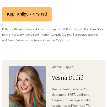
Kupi Knjigu - 479 rsd
Poštarina (Besplatna isporuka, porudžbina preko 3000din): Srbija 180din Crna Gora,
Bosna i Hercegovina (8,5 EUR), inostranstvo DHL (7,5 EUR) |
Realizacija kupovine
podržana od strane partner kompanije Korisna Knjiga d.o.o
Autor Knjige:
Vesna Dedić
Vesna Dedić, rođena 25.
decembra 1967. godine u
Osijeku, poznata je srpska
novinarka, književnica i TV