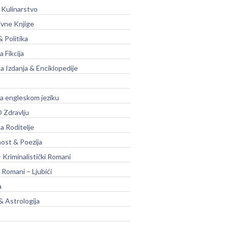
 Kulinarstvo
ivne Knjige
& Politika
a Fikcija
a Izdanja & Enciklopedije
na engleskom jeziku
 Zdravlju
a Roditelje
nost & Poezija
– Kriminalistički Romani
 Romani – Ljubići
a
& Astrologija