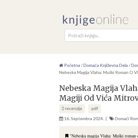
Pretr
Početna
/
Domaća Književna Dela
/
Dom
Nebeska Magija Vlaha: Muški Roman O Vla
Nebeska Magija Vlah
Magiji Od Vića Mitrov
recenzija
pdf
16. Septembra 2024.
Domaći Rom
"Nebeska magija Vlaha: Muški roman o 