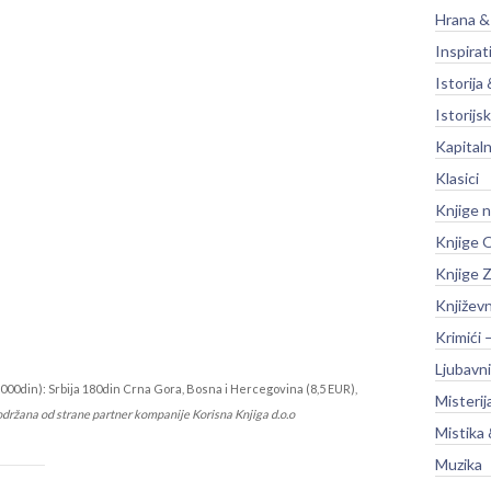
Hrana &
Inspirat
Istorija 
Istorijsk
Kapitaln
Klasici
Knjige 
Knjige O
Knjige Z
Književ
Krimići 
Ljubavni
000din): Srbija 180din Crna Gora, Bosna i Hercegovina (8,5 EUR),
Misterij
održana od strane partner kompanije Korisna Knjiga d.o.o
Mistika 
Muzika