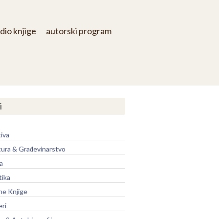
dio knjige
autorski program
i
iva
tura & Građevinarstvo
a
tika
ne Knjige
eri