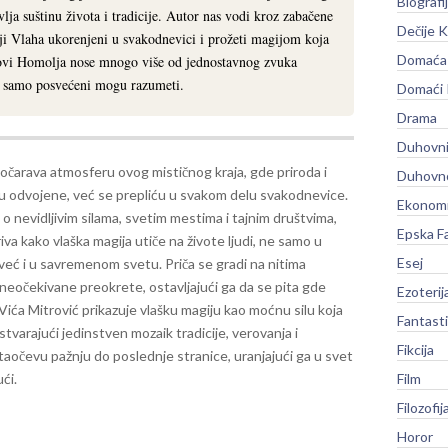
Biografi
lja suštinu života i tradicije. Autor nas vodi kroz zabačene
Dečije K
aji Vlaha ukorenjeni u svakodnevici i prožeti magijom koja
Domaća 
trovi Homolja nose mnogo više od jednostavnog zvuka
je samo posvećeni mogu razumeti.
Domaći
Drama
Duhovni
očarava atmosferu ovog mističnog kraja, gde priroda i
Duhovno
su odvojene, već se prepliću u svakom delu svakodnevice.
Ekonomi
 o nevidljivim silama, svetim mestima i tajnim društvima,
Epska F
iva kako vlaška magija utiče na živote ljudi, ne samo u
Esej
 već i u savremenom svetu. Priča se gradi na nitima
 neočekivane preokrete, ostavljajući ga da se pita gde
Ezoterij
 Vića Mitrović prikazuje vlašku magiju kao moćnu silu koja
Fantast
stvarajući jedinstven mozaik tradicije, verovanja i
Fikcija
očevu pažnju do poslednje stranice, uranjajući ga u svet
ći.
Film
Filozofij
Horor