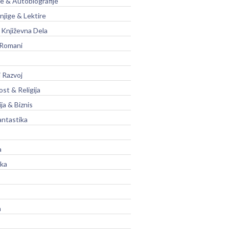
je & Autobiografije
njige & Lektire
Književna Dela
 Romani
 Razvoj
st & Religija
ja & Biznis
antastika
a
ika
a