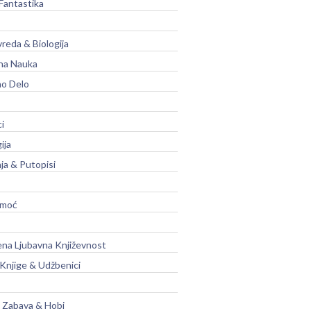
Fantastika
vreda & Biologija
na Nauka
no Delo
ci
ija
ja & Putopisi
moć
na Ljubavna Književnost
 Knjige & Udžbenici
, Zabava & Hobi