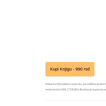
Kupi Knjigu - 990 rsd
Poštarina (Besplatna isporuka, porudžbina preko 3
inostranstvo DHL (7,5 EUR) |
Realizacija kupovine p