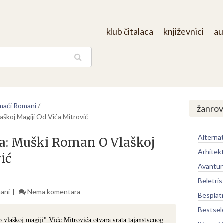
klub čitalaca
književnici
au
aga
aći Romani
/
žanrov
škoj Magiji Od Vića Mitrović
Alternat
a: Muški Roman O Vlaškoj
Arhitek
ić
Avantur
Beletris
ani
Nema komentara
Besplat
Bestsel
vlaškoj magiji" Viće Mitrovića otvara vrata tajanstvenog