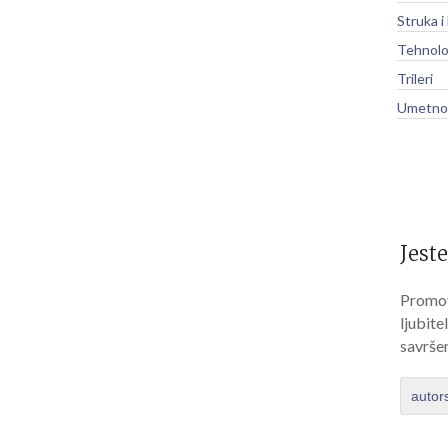
Struka i
Tehnolo
Trileri
Umetnos
Jeste
Promov
ljubite
savrše
autor