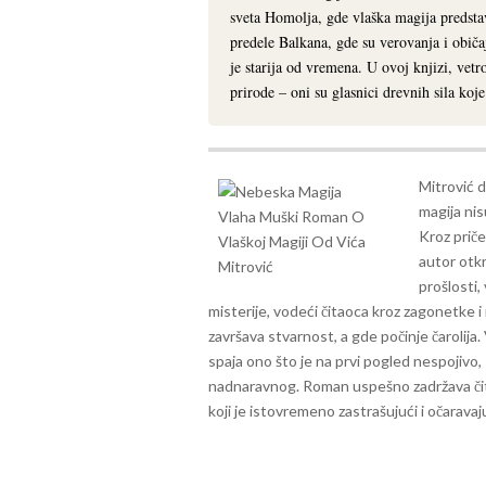
sveta Homolja, gde vlaška magija predstav
predele Balkana, gde su verovanja i obič
je starija od vremena. U ovoj knjizi, ve
prirode – oni su glasnici drevnih sila ko
Mitrović d
magija ni
Kroz priče
autor otkr
prošlosti,
misterije, vodeći čitaoca kroz zagonetke i
završava stvarnost, a gde počinje čarolija.
spaja ono što je na prvi pogled nespojivo, 
nadnaravnog. Roman uspešno zadržava čita
koji je istovremeno zastrašujući i očaravaju