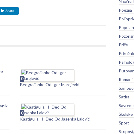
Naučna 
Poezija
Share
Poljopri
Popular
Pozoriš
Priče
Priručni
Psiholog
Putovan
ve
0
Romani
Beograđanke Od Igor Marojević
Samopo
Satira
Savreme
vnik
0
Školske
Kastigulja, III Deo Od Jasenka Lalović
Sport
Stripovi