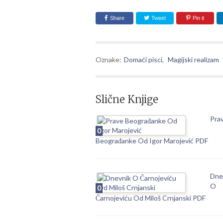
Share
Tweet
Pin it
Oznake:
Domaći pisci
,
Magijski realizam
Slične Knjige
Pra
0
Beograđanke Od Igor Marojević PDF
Dne
O
0
Čarnojeviću Od Miloš Crnjanski PDF