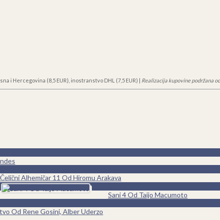
sna i Hercegovina (8,5 EUR), inostranstvo DHL (7,5 EUR) |
Realizacija kupovine podržana od
andes
0
Čelični Alhemičar 11 Od Hiromu Arakava
0
Sani 4 Od Taijo Macumoto
stvo Od Rene Gosini, Alber Uderzo