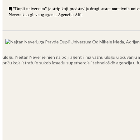
"Dupli univerzum" je strip koji predstavlja drugi susret narativnih uni
Nevera kao glavnog agenta Agencije Alfa.
ulogu. Nejtan Never je njen najbolji agent i ima važnu ulogu u očuvanju 
priču koja istražuje sukob između superheroja i tehnoloških agencija u f