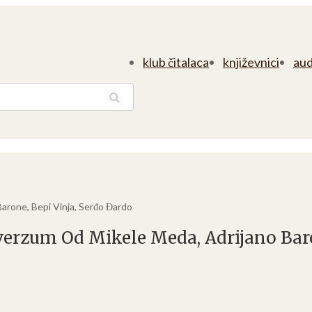
klub čitalaca
književnici
aud
traga
arone, Bepi Vinja, Serđo Đardo
verzum Od Mikele Meda, Adrijano Baro