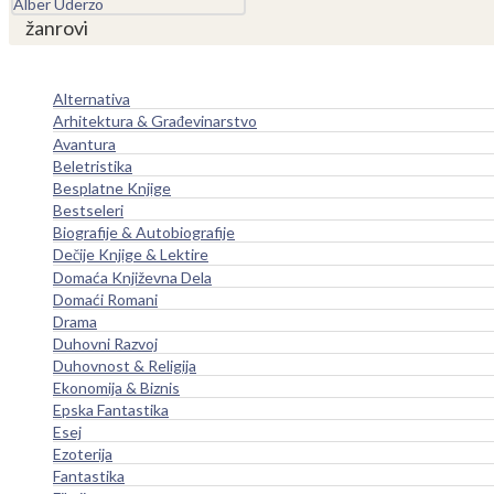
žanrovi
Alternativa
Arhitektura & Građevinarstvo
Avantura
Beletristika
Besplatne Knjige
Bestseleri
Biografije & Autobiografije
Dečije Knjige & Lektire
Domaća Književna Dela
Domaći Romani
Drama
Duhovni Razvoj
Duhovnost & Religija
Ekonomija & Biznis
Epska Fantastika
Esej
Ezoterija
Fantastika