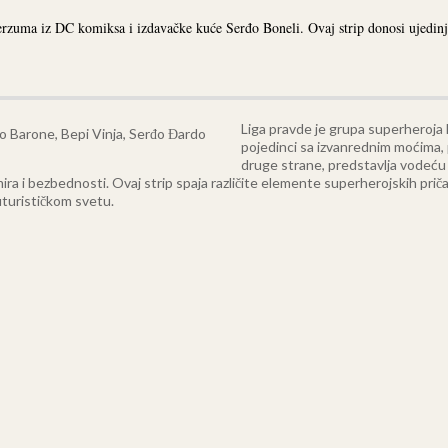
verzuma iz DC komiksa i izdavačke kuće Serđo Boneli. Ovaj strip donosi ujedinj
Liga pravde je grupa superheroja koj
pojedinci sa izvanrednim moćima, 
druge strane, predstavlja vodeću 
mira i bezbednosti.
Ovaj strip spaja različite elemente superherojskih priča
uturističkom svetu.