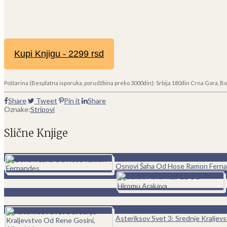
Kupi Knjigu - 2299 rsd
Poštarina (Besplatna isporuka, porudžbina preko 3000din): Srbija 180din Crna Gora, Bo
Share
Tweet
Pin it
Share
Oznake:
Stripovi
Slične Knjige
0
Osnovi Šaha Od Hose Ramon Fern
0
Asteriksov Svet 3: Srednje Kraljev