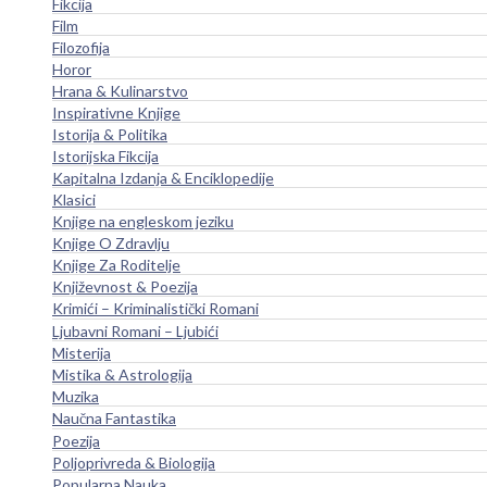
Fikcija
Film
Filozofija
Horor
Hrana & Kulinarstvo
Inspirativne Knjige
Istorija & Politika
Istorijska Fikcija
Kapitalna Izdanja & Enciklopedije
Klasici
Knjige na engleskom jeziku
Knjige O Zdravlju
Knjige Za Roditelje
Književnost & Poezija
Krimići – Kriminalistički Romani
Ljubavni Romani – Ljubići
Misterija
Mistika & Astrologija
Muzika
Naučna Fantastika
Poezija
Poljoprivreda & Biologija
Popularna Nauka