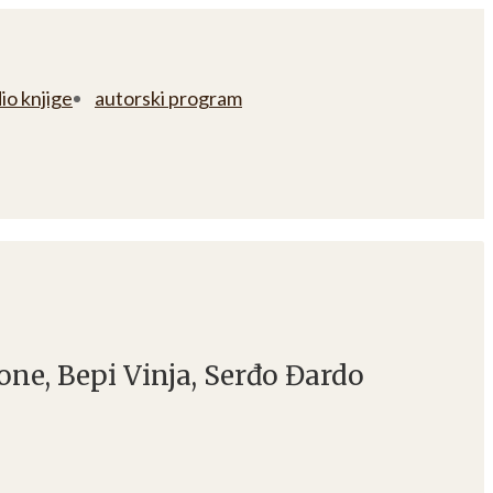
io knjige
autorski program
ne, Bepi Vinja, Serđo Đardo