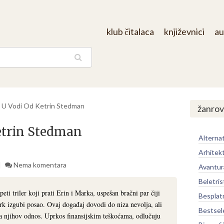
klub čitalaca
književnici
au
aga
 U Vodi Od Ketrin Stedman
žanrov
etrin Stedman
Alternat
Arhitek
Nema komentara
Avantur
Beletris
ti triler koji prati Erin i Marka, uspešan bračni par čiji
Besplat
k izgubi posao. Ovaj događaj dovodi do niza nevolja, ali
Bestsel
na njihov odnos. Uprkos finansijskim teškoćama, odlučuju