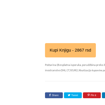
Kupi Knjigu - 2867 rsd
Poštarina (Besplatna isporuka, porudžbina preko 3
inostranstvo DHL (7,5 EUR) |
Realizacija kupovine p
Share
Tweet
Pin it