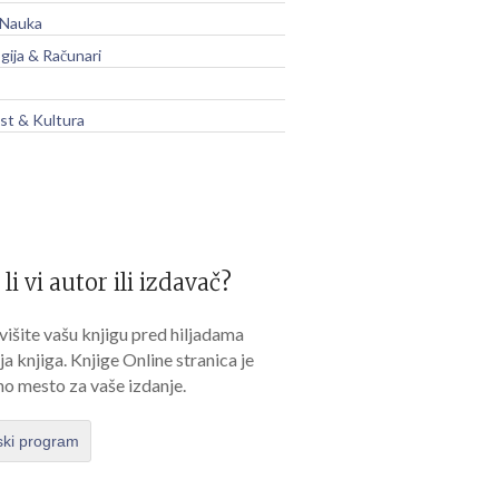
 Nauka
gija & Računari
t & Kultura
 li vi autor ili izdavač?
išite vašu knjigu pred hiljadama
lja knjiga. Knjige Online stranica je
no mesto za vaše izdanje.
ski program