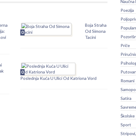
Naučna 
Poezija
Poljopri
erna
Boja Straha
Popular
ja:
Od Simona
0
Pozoriš
sovi
Tacini
Priče
Priručni
Psiholog
i
ak
Putovan
0
Poslednja Kuća U Ulici Od Katriona Vord
Romani
Samopo
Satira
Savreme
Školske
Sport
Stripovi