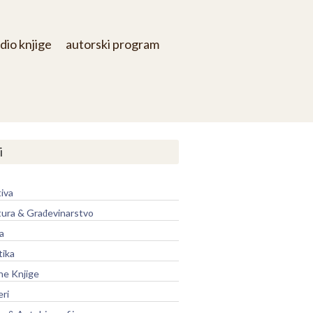
dio knjige
autorski program
i
iva
tura & Građevinarstvo
a
tika
ne Knjige
eri