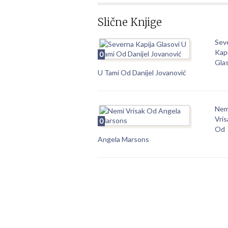
Slične Knjige
Sev
Kapi
0
Gla
U Tami Od Danijel Jovanović
Nem
Vris
0
Od
Angela Marsons