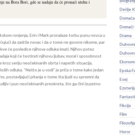
Biografi
e na Bora Bori, gde se nadaju da će pronaći utehu i
Dečije K
Domaća 
Domaći
tokom ronjenja, Erin i Mark pronalaze torbu punu novca u
Drama
učujući da zadrže novac i da o tome ne govore nikome, par
Duhovni
akve će posledice njihova odluka imati. Njihov potez
Duhovno
đaja koji će testirati njihovu ljubav, moral i sposobnost
Ekonomi
kroz seriju neočekivanih obrta i napetih situacija,
 loših odluka. “Nešto je u vodi” je priča o tome kako jedan
Epska F
, postavljajući pitanja o tome šta ljudi su spremni da
Esej
ljiv i pun neočekivanih preokreta, što ga čini izuzetno
Ezoterij
Fantast
Fikcija
Film
Filozofij
Horor