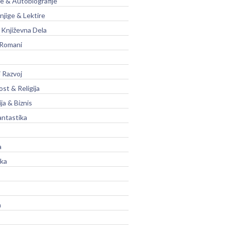
je & Autobiografije
njige & Lektire
Književna Dela
 Romani
 Razvoj
st & Religija
ja & Biznis
antastika
a
ika
a