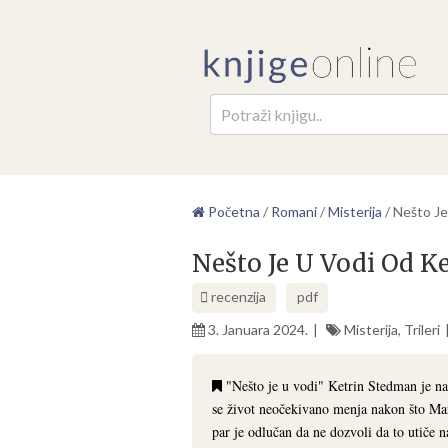
Pretr
Početna
/
Romani
/
Misterija
/
Nešto Je
Nešto Je U Vodi Od K
recenzija
pdf
3. Januara 2024.
Misterija
,
Trileri
"Nešto je u vodi" Ketrin Stedman je nape
se život neočekivano menja nakon što Mar
par je odlučan da ne dozvoli da to utiče 