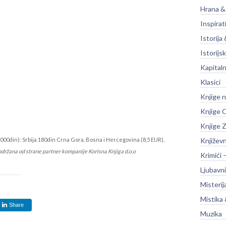
Hrana &
Inspirat
Istorija 
Istorijsk
Kapitaln
Klasici
Knjige 
Knjige O
Knjige Z
000din): Srbija 180din Crna Gora, Bosna i Hercegovina (8,5 EUR),
Književ
održana od strane partner kompanije Korisna Knjiga d.o.o
Krimići 
Ljubavni
Misterij
Mistika 
Share
Muzika