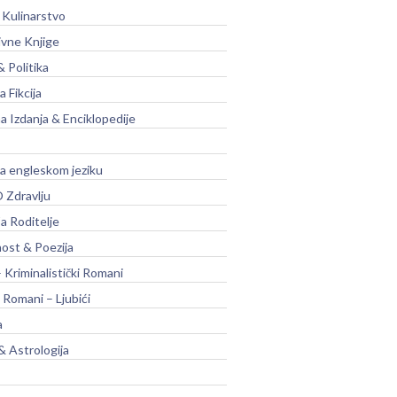
 Kulinarstvo
ivne Knjige
& Politika
a Fikcija
a Izdanja & Enciklopedije
na engleskom jeziku
 Zdravlju
a Roditelje
nost & Poezija
– Kriminalistički Romani
 Romani – Ljubići
a
& Astrologija