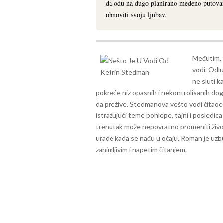
da odu na dugo planirano medeno putovanj
obnoviti svoju ljubav.
Međutim, 
vodi. Odl
ne sluti k
pokreće niz opasnih i nekontrolisanih doga
da prežive.
Stedmanova vešto vodi čitaoce 
istražujući teme pohlepe, tajni i posledica
trenutak može nepovratno promeniti živote
urade kada se nađu u očaju. Roman je uzbud
zanimljivim i napetim čitanjem.