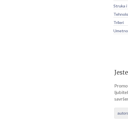
Struka i
Tehnolo
Trileri
Umetnos
Jeste
Promov
ljubite
savrše
autor