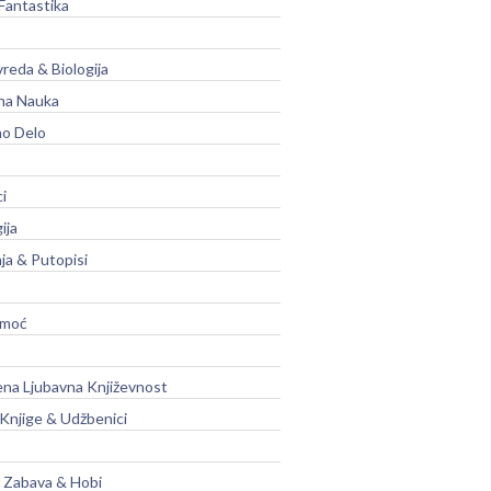
Fantastika
vreda & Biologija
na Nauka
no Delo
ci
ija
ja & Putopisi
moć
na Ljubavna Književnost
 Knjige & Udžbenici
, Zabava & Hobi