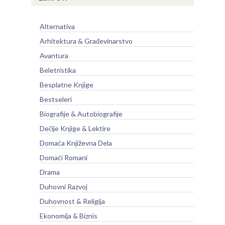
Alternativa
Arhitektura & Građevinarstvo
Avantura
Beletristika
Besplatne Knjige
Bestseleri
Biografije & Autobiografije
Dečije Knjige & Lektire
Domaća Književna Dela
Domaći Romani
Drama
Duhovni Razvoj
Duhovnost & Religija
Ekonomija & Biznis