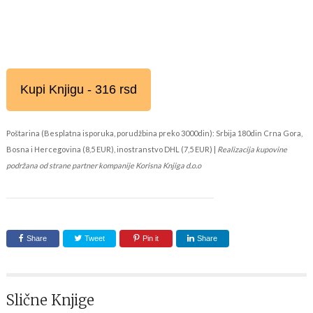
Kupi Knjigu - 316 rsd
Poštarina (Besplatna isporuka, porudžbina preko 3000din): Srbija 180din Crna Gora,
Bosna i Hercegovina (8,5 EUR), inostranstvo DHL (7,5 EUR) |
Realizacija kupovine
podržana od strane partner kompanije Korisna Knjiga d.o.o
Share
Tweet
Pin it
Share
Slične Knjige