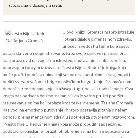
suočavamo u današnjem svetu.
U ovoj knjizi, Gromača hrabro istražuje
i otvara dijalog o mentalnom zdravlju,
unoseći svetlost u teme koje često
ostaju skrivene i stigmatizovane. Kroz svoje stihove i pisanje, ona
nam pruža uvid u svoje lično iskustvo, suočavanje s anksioznošću,
depresijom i drugim izazovima.
“Nešto Nije U Redu?” je knjiga koja
može pružiti podršku onima koji se bore sa mentalnim zdravljem, ali i
podići svest o važnosti brige o psihičkom blagostanju. Gromača nam
donosi iskrene pesme koje izražavaju tugu, bol, ali i nadu i snagu.
Ova
knjiga nas podseća da smo svi ranjivi i da je važno pružiti podršku i
razumevanje onima koji prolaze kroz teška vremena. Tatjana Gromača
nas vodi na emotivno putovanje i hrabro postavlja pitanja o našem
odnosu prema mentalnom zdravlju i potrebi za otvorenim razgovorom.
“Nešto Nije U Redu?” je knjiga koja može probuditi saosećanje,
podstaći promišljanje i pružiti ohrabrenje svima koji se suočavaju sa