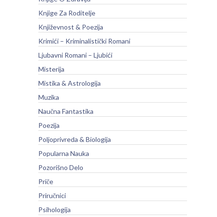
Knjige Za Roditelje
Književnost & Poezija
Krimići – Kriminalistički Romani
Ljubavni Romani – Ljubići
Misterija
Mistika & Astrologija
Muzika
Naučna Fantastika
Poezija
Poljoprivreda & Biologija
Popularna Nauka
Pozorišno Delo
Priče
Priručnici
Psihologija