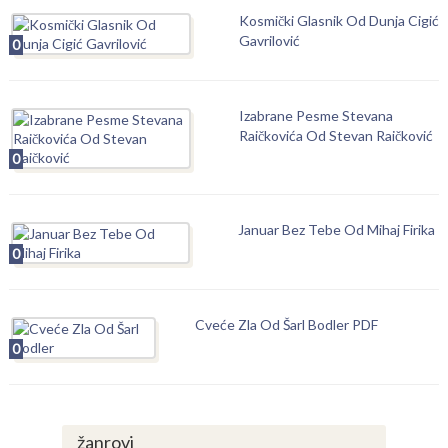
Kosmički Glasnik Od Dunja Cigić
Gavrilović
0
Izabrane Pesme Stevana
Raičkovića Od Stevan Raičković
0
Januar Bez Tebe Od Mihaj Firika
0
Cveće Zla Od Šarl Bodler PDF
0
žanrovi