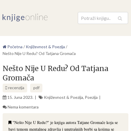
Pretraga
Početna
/
Književnost & Poezija
/
Nešto Nije U Redu? Od Tatjana Gromača
Nešto Nije U Redu? Od Tatjana
Gromača
recenzija
pdf
15. Juna 2023.
Književnost & Poezija
,
Poezija
Nema komentara
"Nešto Nije U Redu?" je knjiga autora Tatjane Gromače koja se
bavi temom mentalnog zdravlja i unutrašnjih borbi sa kojima se