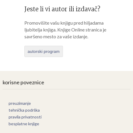
Jeste li vi autor ili izdavač?
Promovišite vašu knjigu pred hiljadama
ljubitelja knjiga. Knjige Online stranica je
savršeno mesto za vaše izdanje.
autorski program
korisne poveznice
preuzimanje
tehnička podrška
pravila privatnosti
besplatne knjige