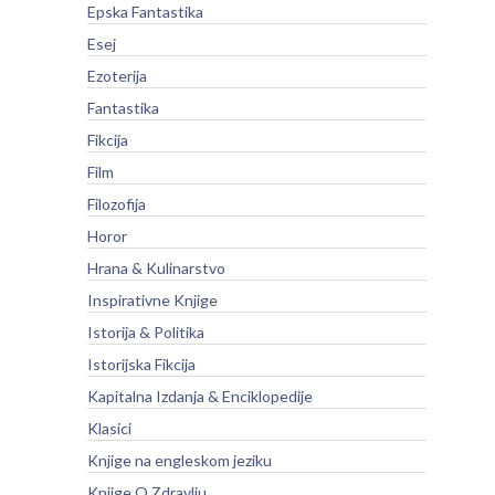
Epska Fantastika
Esej
Ezoterija
Fantastika
Fikcija
Film
Filozofija
Horor
Hrana & Kulinarstvo
Inspirativne Knjige
Istorija & Politika
Istorijska Fikcija
Kapitalna Izdanja & Enciklopedije
Klasici
Knjige na engleskom jeziku
Knjige O Zdravlju