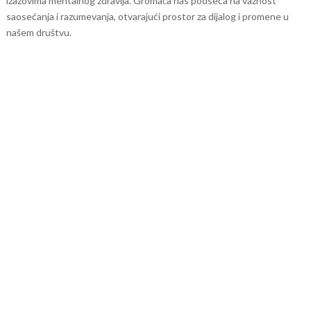
izazovima mentalnog zdravlja. Gromača nas podseća na važnost
saosećanja i razumevanja, otvarajući prostor za dijalog i promene u
našem društvu.