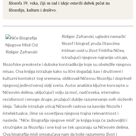
filozofa 19. veka, čiji su rad i ideje ostavili dubok pečat na
filozofiju, kulturu i društvo.
Ridiger Zafranski, ugledni nemački
filozof i biograf, pruža čitaocima
intiman uvid u život Fridriha Ničea,
istražujući njegove najranije uticaje,
filozofske preokrete i duboke kontradikcije koje su obeležile njegovu
misao. Ova knjiga istražuje kako su lični događaji, kao i društveni i
kulturni kontekst tog vremena, oblikovali Ničeovu filozofiju i doprineli
njegovoj jedinstvenoj viziji sveta.
Autor analizira ključne koncepte u
Ničeovim delima, uključujući volju za moć, nadčoveka, eternalnu
recidivnost i mnoge druge, pružajući dublje razumevanje ovih složenih
ideja. Takođe istražuje uticaj Ničeovih radova na kasnije filozofe i
intelektualce, čime se osvetljava njegova trajna relevantnost i
nasleđe.
“Niče: Biografija njegove misli” je knjiga koja će zadovoljiti i
stručnjake za filozofiju i one koji se tek upoznaju sa Ničeovim delima.
Ova biografija misli omogućava nam da bolje razumemo život i