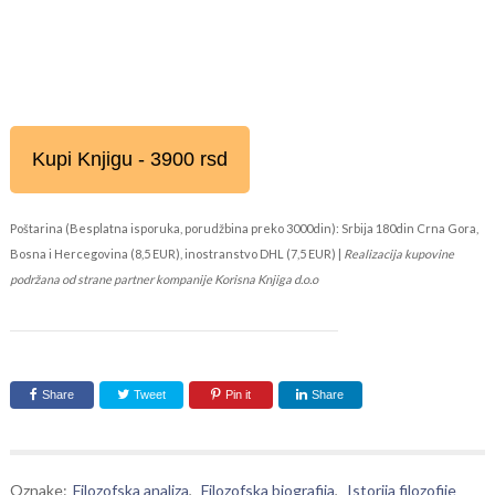
Kupi Knjigu - 3900 rsd
Poštarina (Besplatna isporuka, porudžbina preko 3000din): Srbija 180din Crna Gora,
Bosna i Hercegovina (8,5 EUR), inostranstvo DHL (7,5 EUR) |
Realizacija kupovine
podržana od strane partner kompanije Korisna Knjiga d.o.o
Share
Tweet
Pin it
Share
Oznake:
Filozofska analiza
,
Filozofska biografija
,
Istorija filozofije