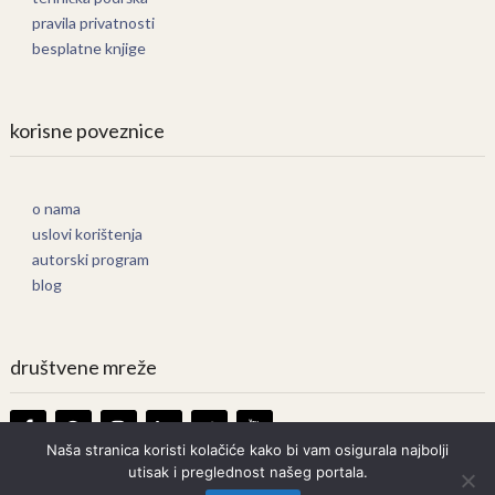
pravila privatnosti
besplatne knjige
korisne poveznice
o nama
uslovi korištenja
autorski program
blog
društvene mreže
Naša stranica koristi kolačiće kako bi vam osigurala najbolji
utisak i preglednost našeg portala.
Knjige Online
Copyright © 2026.