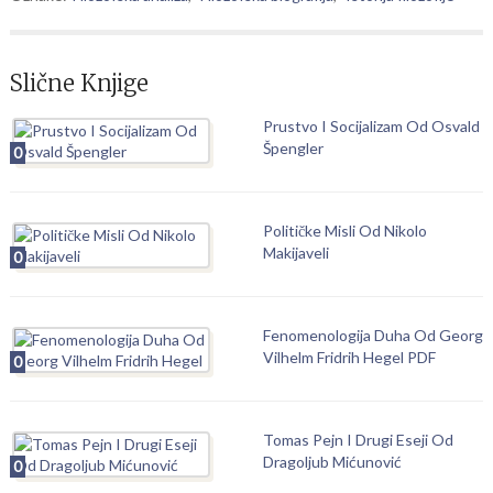
Slične Knjige
Prustvo I Socijalizam Od Osvald
Špengler
0
Političke Misli Od Nikolo
Makijaveli
0
Fenomenologija Duha Od Georg
Vilhelm Fridrih Hegel PDF
0
Tomas Pejn I Drugi Eseji Od
Dragoljub Mićunović
0