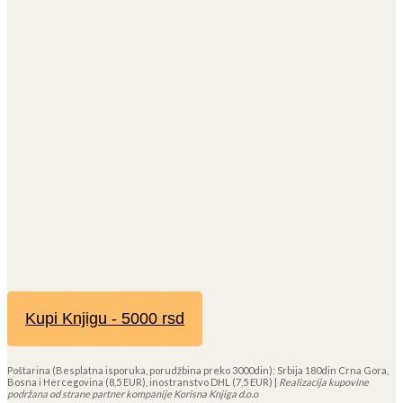
Kupi Knjigu - 5000 rsd
Poštarina (Besplatna isporuka, porudžbina preko 3000din): Srbija 180din Crna Gora,
Bosna i Hercegovina (8,5 EUR), inostranstvo DHL (7,5 EUR) |
Realizacija kupovine
podržana od strane partner kompanije Korisna Knjiga d.o.o