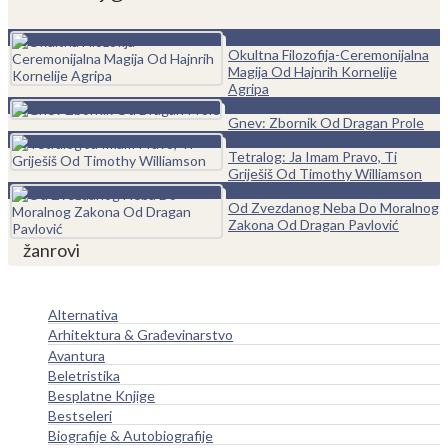
0
Okultna Filozofija-Ceremonijalna
Magija Od Hajnrih Kornelije
Agripa
0
Gnev: Zbornik Od Dragan Prole
0
Tetralog: Ja Imam Pravo, Ti
Griješiš Od Timothy Williamson
0
Od Zvezdanog Neba Do Moralnog
Zakona Od Dragan Pavlović
žanrovi
Alternativa
Arhitektura & Građevinarstvo
Avantura
Beletristika
Besplatne Knjige
Bestseleri
Biografije & Autobiografije