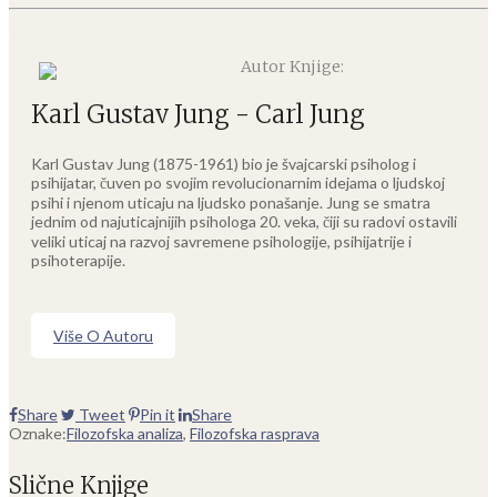
Autor Knjige:
Karl Gustav Jung - Carl Jung
Karl Gustav Jung (1875-1961) bio je švajcarski psiholog i
psihijatar, čuven po svojim revolucionarnim idejama o ljudskoj
psihi i njenom uticaju na ljudsko ponašanje. Jung se smatra
jednim od najuticajnijih psihologa 20. veka, čiji su radovi ostavili
veliki uticaj na razvoj savremene psihologije, psihijatrije i
psihoterapije.
Više O Autoru
Share
Tweet
Pin it
Share
Oznake:
Filozofska analiza
,
Filozofska rasprava
Slične Knjige