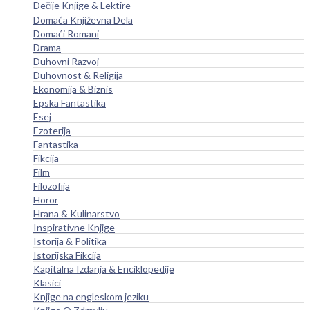
Dečije Knjige & Lektire
Domaća Književna Dela
Domaći Romani
Drama
Duhovni Razvoj
Duhovnost & Religija
Ekonomija & Biznis
Epska Fantastika
Esej
Ezoterija
Fantastika
Fikcija
Film
Filozofija
Horor
Hrana & Kulinarstvo
Inspirativne Knjige
Istorija & Politika
Istorijska Fikcija
Kapitalna Izdanja & Enciklopedije
Klasici
Knjige na engleskom jeziku