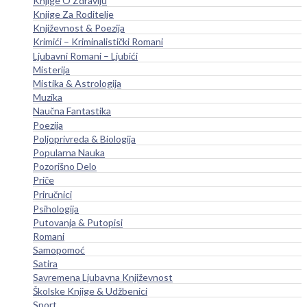
Knjige O Zdravlju
Knjige Za Roditelje
Književnost & Poezija
Krimići – Kriminalistički Romani
Ljubavni Romani – Ljubići
Misterija
Mistika & Astrologija
Muzika
Naučna Fantastika
Poezija
Poljoprivreda & Biologija
Popularna Nauka
Pozorišno Delo
Priče
Priručnici
Psihologija
Putovanja & Putopisi
Romani
Samopomoć
Satira
Savremena Ljubavna Književnost
Školske Knjige & Udžbenici
Sport