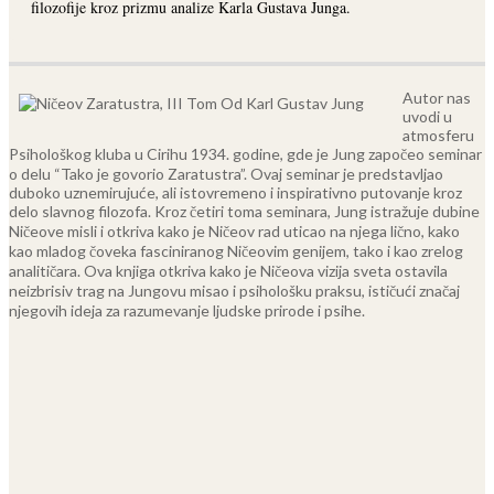
filozofije kroz prizmu analize Karla Gustava Junga.
Autor nas
uvodi u
atmosferu
Psihološkog kluba u Cirihu 1934. godine, gde je Jung započeo seminar
o delu “Tako je govorio Zaratustra”. Ovaj seminar je predstavljao
duboko uznemirujuće, ali istovremeno i inspirativno putovanje kroz
delo slavnog filozofa. Kroz četiri toma seminara, Jung istražuje dubine
Ničeove misli i otkriva kako je Ničeov rad uticao na njega lično, kako
kao mladog čoveka fasciniranog Ničeovim genijem, tako i kao zrelog
analitičara. Ova knjiga otkriva kako je Ničeova vizija sveta ostavila
neizbrisiv trag na Jungovu misao i psihološku praksu, ističući značaj
njegovih ideja za razumevanje ljudske prirode i psihe.