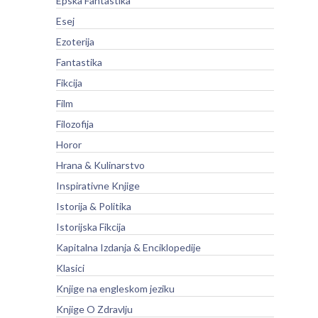
Epska Fantastika
Esej
Ezoterija
Fantastika
Fikcija
Film
Filozofija
Horor
Hrana & Kulinarstvo
Inspirativne Knjige
Istorija & Politika
Istorijska Fikcija
Kapitalna Izdanja & Enciklopedije
Klasici
Knjige na engleskom jeziku
Knjige O Zdravlju