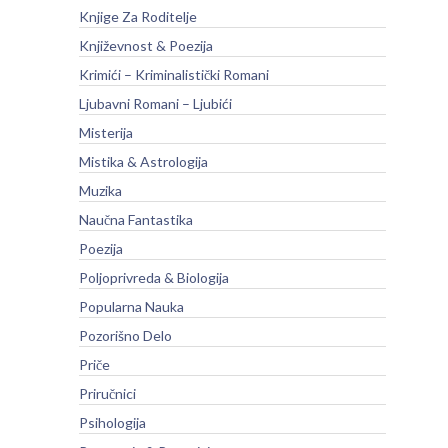
Knjige Za Roditelje
Književnost & Poezija
Krimići – Kriminalistički Romani
Ljubavni Romani – Ljubići
Misterija
Mistika & Astrologija
Muzika
Naučna Fantastika
Poezija
Poljoprivreda & Biologija
Popularna Nauka
Pozorišno Delo
Priče
Priručnici
Psihologija