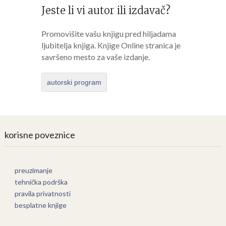
Jeste li vi autor ili izdavač?
Promovišite vašu knjigu pred hiljadama
ljubitelja knjiga. Knjige Online stranica je
savršeno mesto za vaše izdanje.
autorski program
korisne poveznice
preuzimanje
tehnička podrška
pravila privatnosti
besplatne knjige