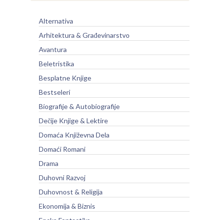
Alternativa
Arhitektura & Građevinarstvo
Avantura
Beletristika
Besplatne Knjige
Bestseleri
Biografije & Autobiografije
Dečije Knjige & Lektire
Domaća Književna Dela
Domaći Romani
Drama
Duhovni Razvoj
Duhovnost & Religija
Ekonomija & Biznis