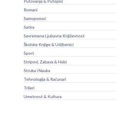
Putovanja & Putopisi
Romani
Samopomoć
Satira
Savremena Ljubavna Književnost
Školske Knjige & Udžbenici
Sport
Stripovi, Zabava & Hobi
Struka i Nauka
Tehnologija & Računari
Trileri
Umetnost & Kultura