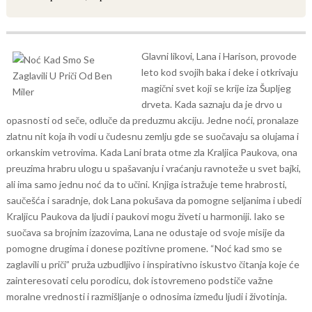
Glavni likovi, Lana i Harison, provode
leto kod svojih baka i deke i otkrivaju
magični svet koji se krije iza Šupljeg
drveta. Kada saznaju da je drvo u
opasnosti od seče, odluče da preduzmu akciju. Jedne noći, pronalaze
zlatnu nit koja ih vodi u čudesnu zemlju gde se suočavaju sa olujama i
orkanskim vetrovima. Kada Lani brata otme zla Kraljica Paukova, ona
preuzima hrabru ulogu u spašavanju i vraćanju ravnoteže u svet bajki,
ali ima samo jednu noć da to učini.
Knjiga istražuje teme hrabrosti,
saučešća i saradnje, dok Lana pokušava da pomogne seljanima i ubedi
Kraljicu Paukova da ljudi i paukovi mogu živeti u harmoniji. Iako se
suočava sa brojnim izazovima, Lana ne odustaje od svoje misije da
pomogne drugima i donese pozitivne promene.
“Noć kad smo se
zaglavili u priči” pruža uzbudljivo i inspirativno iskustvo čitanja koje će
zainteresovati celu porodicu, dok istovremeno podstiče važne
moralne vrednosti i razmišljanje o odnosima između ljudi i životinja.