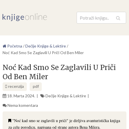
Pretraga
Početna
/
Dečije Knjige & Lektire
/
Noć Kad Smo Se Zaglavili U Priči Od Ben Miler
Noć Kad Smo Se Zaglavili U Priči
Od Ben Miler
recenzija
pdf
18. Marta 2024.
Dečije Knjige & Lektire
Nema komentara
"Noć kad smo se zaglavili u priči" je dirljiva avanturistička knjiga
za celu porodicu, napisana od strane autora Bena Milera.