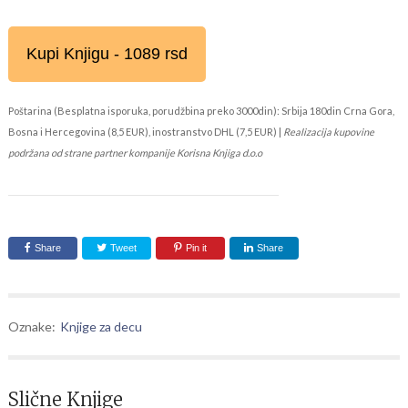
Kupi Knjigu - 1089 rsd
Poštarina (Besplatna isporuka, porudžbina preko 3000din): Srbija 180din Crna Gora,
Bosna i Hercegovina (8,5 EUR), inostranstvo DHL (7,5 EUR) |
Realizacija kupovine
podržana od strane partner kompanije Korisna Knjiga d.o.o
Share
Tweet
Pin it
Share
Oznake:
Knjige za decu
Slične Knjige