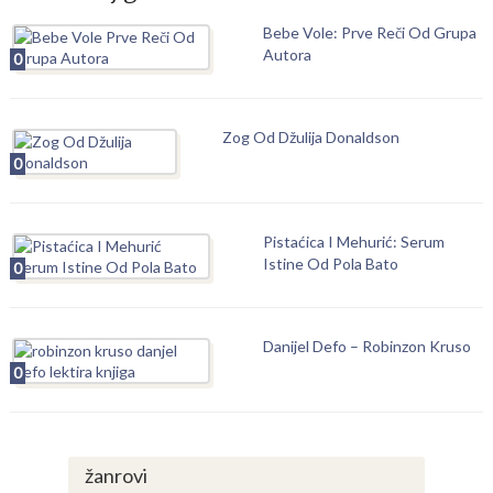
Bebe Vole: Prve Reči Od Grupa
Autora
0
Zog Od Džulija Donaldson
0
Pistaćica I Mehurić: Serum
Istine Od Pola Bato
0
Danijel Defo – Robinzon Kruso
0
žanrovi