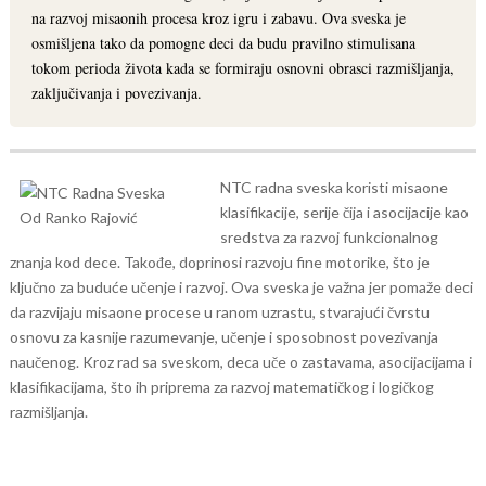
na razvoj misaonih procesa kroz igru i zabavu. Ova sveska je
osmišljena tako da pomogne deci da budu pravilno stimulisana
tokom perioda života kada se formiraju osnovni obrasci razmišljanja,
zaključivanja i povezivanja.
NTC radna sveska koristi misaone
klasifikacije, serije čija i asocijacije kao
sredstva za razvoj funkcionalnog
znanja kod dece. Takođe, doprinosi razvoju fine motorike, što je
ključno za buduće učenje i razvoj.
Ova sveska je važna jer pomaže deci
da razvijaju misaone procese u ranom uzrastu, stvarajući čvrstu
osnovu za kasnije razumevanje, učenje i sposobnost povezivanja
naučenog. Kroz rad sa sveskom, deca uče o zastavama, asocijacijama i
klasifikacijama, što ih priprema za razvoj matematičkog i logičkog
razmišljanja.