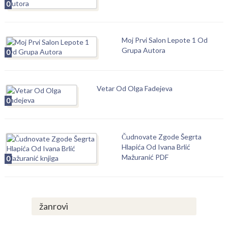
0
Moj Prvi Salon Lepote 1 Od
Grupa Autora
0
Vetar Od Olga Fadejeva
0
Čudnovate Zgode Šegrta
Hlapića Od Ivana Brlić
Mažuranić PDF
0
žanrovi