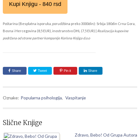
Kupi Knjigu - 840 rsd
Poštarina (Besplatna isporuka, porudžbina preko 3000din): Srbija 180din Crna Gora,
Bosna i Hercegovina (8,5 EUR), inostranstvo DHL (7,5 EUR) |
Realizacija kupovine
podržana od strane partner kompanije Korisna Knjiga d.o.o
Share
Tweet
Pin it
Share
Oznake:
Popularna psihologija
,
Vaspitanje
Slične Knjige
Zdravo, Bebo! Od Grupa Autora