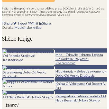
Poštarina (Besplatna isporuka, porudžbina preko 3000din): Srbija 180din Crna Gora,
Bosna i Hercegovina (8,5 EUR), inostranstvo DHL (7,5 EUR) |
Realizacija kupovine
podržana od strane partner kompanije Korisna Knjiga d.o.o
Share
Tweet
Pin it
Share
Oznake:
Medicinske knjige
Slične Knjige
0
Med – Zdravlje, Ishrana, Lepota
Od Radmila Stojković-
Kostadinović
0
Hipokinezija – Bolest Savremenog
Doba Od Vesko Drašković
0
Knjiga O Vakcinama Od Robert V.
Sirs
0
Radiografska Tehnika Skeleta Od
Nada Besanski, Nikola Skegro
žanrovi