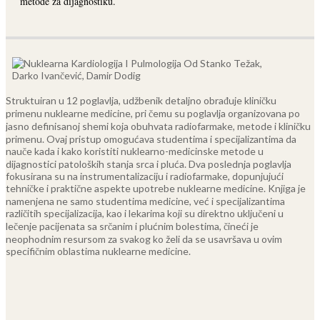
metode za dijagnostiku.
Struktuiran u 12 poglavlja, udžbenik detaljno obrađuje kliničku
primenu nuklearne medicine, pri čemu su poglavlja organizovana po
jasno definisanoj shemi koja obuhvata radiofarmake, metode i kliničku
primenu. Ovaj pristup omogućava studentima i specijalizantima da
nauče kada i kako koristiti nuklearno-medicinske metode u
dijagnostici patoloških stanja srca i pluća.
Dva poslednja poglavlja
fokusirana su na instrumentalizaciju i radiofarmake, dopunjujući
tehničke i praktične aspekte upotrebe nuklearne medicine. Knjiga je
namenjena ne samo studentima medicine, već i specijalizantima
različitih specijalizacija, kao i lekarima koji su direktno uključeni u
lečenje pacijenata sa srčanim i plućnim bolestima, čineći je
neophodnim resursom za svakog ko želi da se usavršava u ovim
specifičnim oblastima nuklearne medicine.