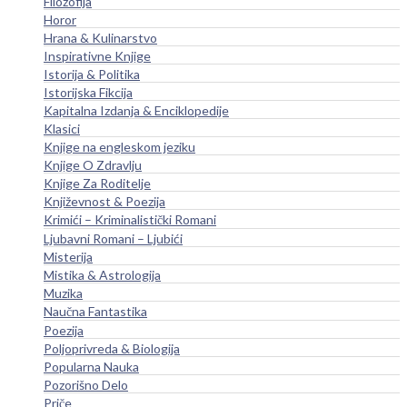
Filozofija
Horor
Hrana & Kulinarstvo
Inspirativne Knjige
Istorija & Politika
Istorijska Fikcija
Kapitalna Izdanja & Enciklopedije
Klasici
Knjige na engleskom jeziku
Knjige O Zdravlju
Knjige Za Roditelje
Književnost & Poezija
Krimići – Kriminalistički Romani
Ljubavni Romani – Ljubići
Misterija
Mistika & Astrologija
Muzika
Naučna Fantastika
Poezija
Poljoprivreda & Biologija
Popularna Nauka
Pozorišno Delo
Priče