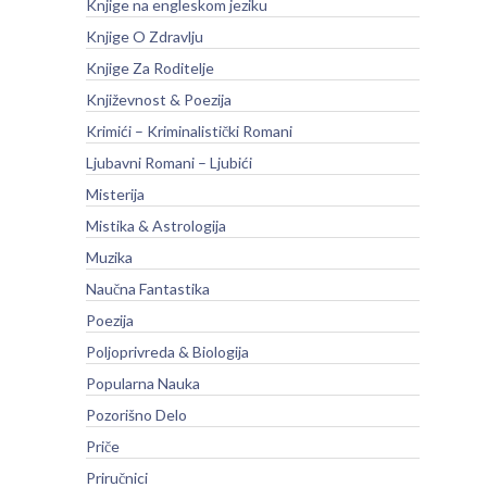
Knjige na engleskom jeziku
Knjige O Zdravlju
Knjige Za Roditelje
Književnost & Poezija
Krimići – Kriminalistički Romani
Ljubavni Romani – Ljubići
Misterija
Mistika & Astrologija
Muzika
Naučna Fantastika
Poezija
Poljoprivreda & Biologija
Popularna Nauka
Pozorišno Delo
Priče
Priručnici