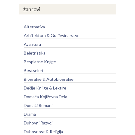
žanrovi
Alternativa
Arhitektura & Građevinarstvo
Avantura
Beletristika
Besplatne Knjige
Bestseleri
Biografije & Autobiografije
Dečije Knjige & Lektire
Domaća Književna Dela
Domaći Romani
Drama
Duhovni Razvoj
Duhovnost & Religija