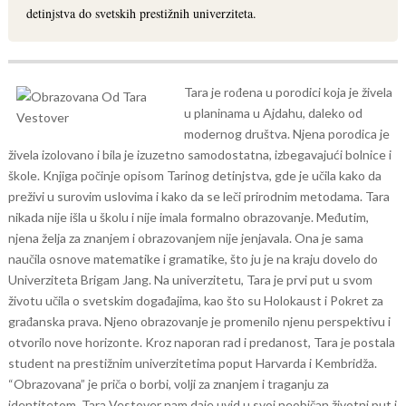
detinjstva do svetskih prestižnih univerziteta.
Tara je rođena u porodici koja je živela
u planinama u Ajdahu, daleko od
modernog društva. Njena porodica je
živela izolovano i bila je izuzetno samodostatna, izbegavajući bolnice i
škole.
Knjiga počinje opisom Tarinog detinjstva, gde je učila kako da
preživi u surovim uslovima i kako da se leči prirodnim metodama. Tara
nikada nije išla u školu i nije imala formalno obrazovanje. Međutim,
njena želja za znanjem i obrazovanjem nije jenjavala. Ona je sama
naučila osnove matematike i gramatike, što ju je na kraju dovelo do
Univerziteta Brigam Jang.
Na univerzitetu, Tara je prvi put u svom
životu učila o svetskim događajima, kao što su Holokaust i Pokret za
građanska prava. Njeno obrazovanje je promenilo njenu perspektivu i
otvorilo nove horizonte. Kroz naporan rad i predanost, Tara je postala
student na prestižnim univerzitetima poput Harvarda i Kembridža.
“Obrazovana” je priča o borbi, volji za znanjem i traganju za
identitetom. Tara Vestover nam daje uvid u svoj neobičan životni put i