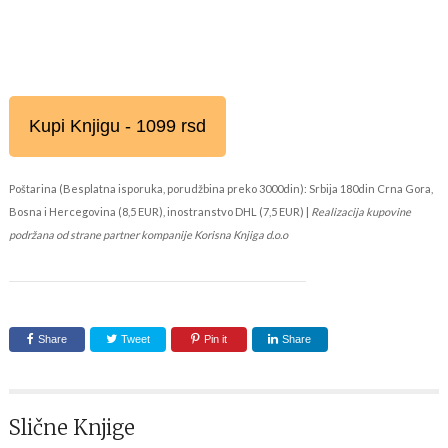
Kupi Knjigu - 1099 rsd
Poštarina (Besplatna isporuka, porudžbina preko 3000din): Srbija 180din Crna Gora,
Bosna i Hercegovina (8,5 EUR), inostranstvo DHL (7,5 EUR) |
Realizacija kupovine
podržana od strane partner kompanije Korisna Knjiga d.o.o
Share
Tweet
Pin it
Share
Slične Knjige