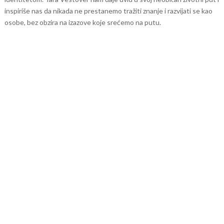
inspiriše nas da nikada ne prestanemo tražiti znanje i razvijati se kao
osobe, bez obzira na izazove koje srećemo na putu.