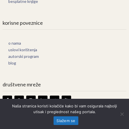
besplatne knjige
korisne poveznice
o nama
uslovi korištenja
autorski program
blog
društvene mreže
Naša stranica koristi kolačiće kako bi vam osigurala najbolji
utisak i preglednost našeg portala.
Knjige Online
Copyright © 2026.
Slažem se
Prava zadržana. Bilo kakvo kopiranje strogo zabranjeno.