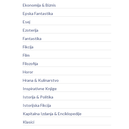
Ekonomija & Biznis
Epska Fantastika
Esej
Ezoterija
Fantastika
Fikcija
Film
Filozofija
Horor
Hrana & Kulinarstvo
Inspirativne Knjige
Istorija & Politika
Istorijska Fikcija
Kapitalna Izdanja & Enciklopedije
Klasici