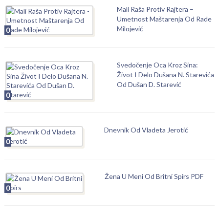
Mali Raša Protiv Rajtera –
Umetnost Maštarenja Od Rade
Milojević
0
Svedočenje Oca Kroz Sina:
Život I Delo Dušana N. Starevića
Od Dušan D. Starević
0
Dnevnik Od Vladeta Jerotić
0
Žena U Meni Od Britni Spirs PDF
0