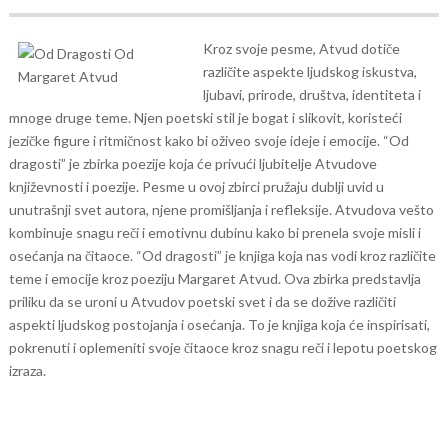
Kroz svoje pesme, Atvud dotiče
različite aspekte ljudskog iskustva,
ljubavi, prirode, društva, identiteta i
mnoge druge teme. Njen poetski stil je bogat i slikovit, koristeći
jezičke figure i ritmičnost kako bi oživeo svoje ideje i emocije.
“Od
dragosti” je zbirka poezije koja će privući ljubitelje Atvudove
književnosti i poezije. Pesme u ovoj zbirci pružaju dublji uvid u
unutrašnji svet autora, njene promišljanja i refleksije. Atvudova vešto
kombinuje snagu reči i emotivnu dubinu kako bi prenela svoje misli i
osećanja na čitaoce.
“Od dragosti” je knjiga koja nas vodi kroz različite
teme i emocije kroz poeziju Margaret Atvud. Ova zbirka predstavlja
priliku da se uroni u Atvudov poetski svet i da se dožive različiti
aspekti ljudskog postojanja i osećanja. To je knjiga koja će inspirisati,
pokrenuti i oplemeniti svoje čitaoce kroz snagu reči i lepotu poetskog
izraza.