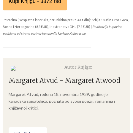
Kupi Knjigu - 3872 rsd
Poštarina (Besplatna isporuka, porudžbina preko 3000din): Srbija 180din Crna Gora,
Bosna i Hercegovina (8,5 EUR), inostranstvo DHL (7,5 EUR) |
Realizacija kupovine
podržana od strane partner kompanije Korisna Knjiga d.o.o
Autor Knjige:
Margaret Atvud - Margaret Atwood
Margaret Atvud, rođena 18. novembra 1939. godine je
kanadska spisateljica, poznata po svojoj poeziji, romanima i
književnoj kritici.