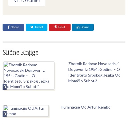
Više O Autoru
Share
Tweet
Pin it
Share
Slične Knjige
Zbornik Radova: Novosadski
Dogovor Iz 1954. Godine – O
Identitetu Srpskog Jezika Od
Momčilo Subotić
0
Iluminacije Od Artur Rembo
0