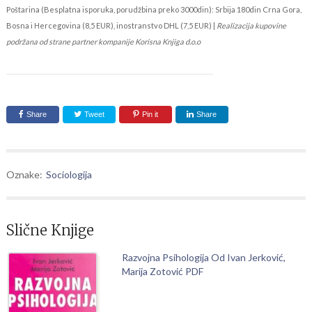
Poštarina (Besplatna isporuka, porudžbina preko 3000din): Srbija 180din Crna Gora,
Bosna i Hercegovina (8,5 EUR), inostranstvo DHL (7,5 EUR) |
Realizacija kupovine
podržana od strane partner kompanije Korisna Knjiga d.o.o
Share
Tweet
Pin it
Share
Oznake:
Sociologija
Slične Knjige
Razvojna Psihologija Od Ivan Jerković,
Marija Zotović PDF