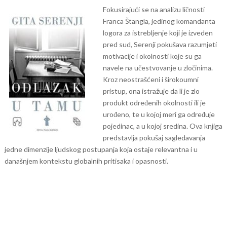
Fokusirajući se na analizu ličnosti
Franca Štangla, jedinog komandanta
logora za istrebljenje koji je izveden
pred sud, Serenji pokušava razumjeti
motivacije i okolnosti koje su ga
navele na učestvovanje u zločinima.
Kroz neostrašćeni i širokoumni
pristup, ona istražuje da li je zlo
produkt određenih okolnosti ili je
urođeno, te u kojoj meri ga određuje
pojedinac, a u kojoj sredina. Ova knjiga
predstavlja pokušaj sagledavanja
jedne dimenzije ljudskog postupanja koja ostaje relevantna i u
današnjem kontekstu globalnih pritisaka i opasnosti.