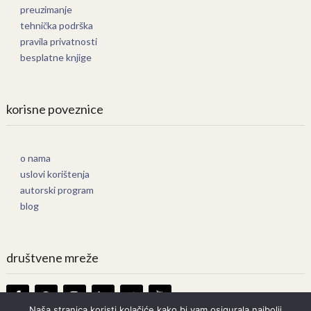
preuzimanje
tehnička podrška
pravila privatnosti
besplatne knjige
korisne poveznice
o nama
uslovi korištenja
autorski program
blog
društvene mreže
Naša stranica koristi kolačiće kako bi vam osigurala najbolji