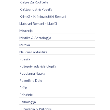
Knjige Za Roditelje
Književnost & Poezija
Krimići – Kriminalistički Romani
Ljubavni Romani – Ljubići
Misterija
Mistika & Astrologija
Muzika
Naučna Fantastika
Poezija
Poljoprivreda & Biologija
Popularna Nauka
Pozorišno Delo
Priče
Priručnici
Psihologija
Putovanja & Putopisi