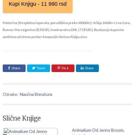
Kupi Knjigu - 11 990 rsd
Poštarina (Besplatna isporuka, porudžbina preko 3000din): Srbija 180din Crna Gora,
Bosna i Hercegovina (8,5 EUR), inostranstvo DHL (7,5 EUR) |
Realizacija kupovine
podržana od strane partner kompanije Korisna Knjiga d.o.o
Share
Tweet
Pin it
Share
Oznake:
Naučna literatura
Slične Knjige
Animalium Od Jenny Broom,