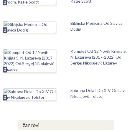
Katie Scott
0
Biblijska Medicina Od Slavica
Dodig
0
Komplet Od 12 Novih Knjiga S.
N. Lazareva (2017-2022) Od
Sergej Nikolajevič Lazarev
0
Sabrana Dela I Do XIV Od Lav
Nikolajevič Tolstoj
0
žanrovi