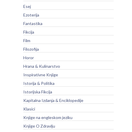
Esej
Ezoterija
Fantastika
Fikcija
Film
Filozofija
Horor
Hrana & Kulinarstvo
Inspirativne Knjige
Istorija & Politika
Istorijska Fikcija
Kapitalna Izdanja & Enciklopedije
Klasici
Knjige na engleskom jeziku
Knjige O Zdravlju