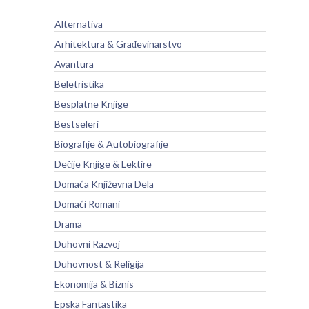
Alternativa
Arhitektura & Građevinarstvo
Avantura
Beletristika
Besplatne Knjige
Bestseleri
Biografije & Autobiografije
Dečije Knjige & Lektire
Domaća Književna Dela
Domaći Romani
Drama
Duhovni Razvoj
Duhovnost & Religija
Ekonomija & Biznis
Epska Fantastika