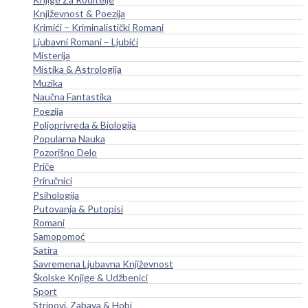
Književnost & Poezija
Krimići – Kriminalistički Romani
Ljubavni Romani – Ljubići
Misterija
Mistika & Astrologija
Muzika
Naučna Fantastika
Poezija
Poljoprivreda & Biologija
Popularna Nauka
Pozorišno Delo
Priče
Priručnici
Psihologija
Putovanja & Putopisi
Romani
Samopomoć
Satira
Savremena Ljubavna Književnost
Školske Knjige & Udžbenici
Sport
Stripovi, Zabava & Hobi