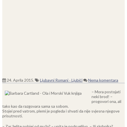
24. Aprila 2015.
Ljubavni Romani - Ljubići
Nema komentara
– Mora postojati
neki brod! –
progovori ona, ali
tako kao da razgovara sama sa sobom.
Stojei pred vatrom, plemi je pogleda i shvati da nije svjesna njegove
prisutnosti.
– Zar želite pobjei od muža? – upita je podrugljivo. – Ili skrbnika?