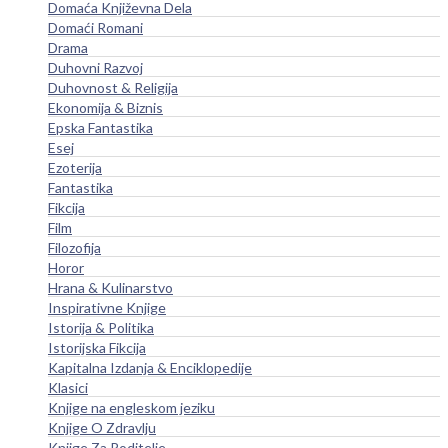
Domaća Književna Dela
Domaći Romani
Drama
Duhovni Razvoj
Duhovnost & Religija
Ekonomija & Biznis
Epska Fantastika
Esej
Ezoterija
Fantastika
Fikcija
Film
Filozofija
Horor
Hrana & Kulinarstvo
Inspirativne Knjige
Istorija & Politika
Istorijska Fikcija
Kapitalna Izdanja & Enciklopedije
Klasici
Knjige na engleskom jeziku
Knjige O Zdravlju
Knjige Za Roditelje