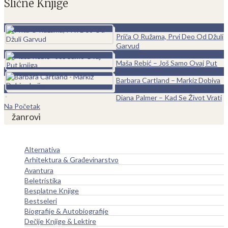
Slične Knjige
0
Priča O Ružama, Prvi Deo Od Džuli
Garvud
0
Maša Rebić – Još Samo Ovaj Put
0
Barbara Cartland – Markiz Dobiva
0
Diana Palmer – Kad Se Život Vrati
Na Početak
žanrovi
Alternativa
Arhitektura & Građevinarstvo
Avantura
Beletristika
Besplatne Knjige
Bestseleri
Biografije & Autobiografije
Dečije Knjige & Lektire