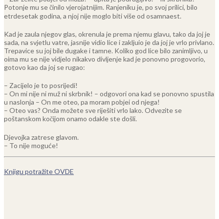
Potonje mu se činilo vjerojatnijim. Ranjeniku je, po svoj prilici, bilo
etrdesetak godina, a njoj nije moglo biti više od osamnaest.
Kad je zaula njegov glas, okrenula je prema njemu glavu, tako da joj je
sada, na svjetlu vatre, jasnije vidio lice i zakljuio je da joj je vrlo privlano.
Trepavice su joj bile dugake i tamne. Koliko god lice bilo zanimljivo, u
oima mu se nije vidjelo nikakvo divljenje kad je ponovno progovorio,
gotovo kao da joj se rugao:
– Zacijelo je to posrijedi!
– On mi nije ni muž ni skrbnik! – odgovori ona kad se ponovno spustila
u naslonja – On me oteo, pa moram pobjei od njega!
– Oteo vas? Onda možete sve riješiti vrlo lako. Odvezite se
poštanskom kočijom onamo odakle ste došli.
Djevojka zatrese glavom.
– To nije moguće!
Knjigu potražite OVDE