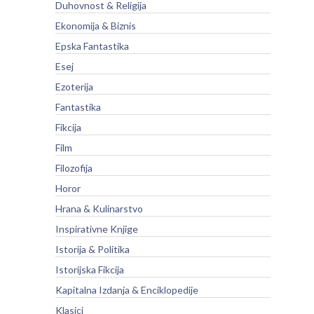
Duhovnost & Religija
Ekonomija & Biznis
Epska Fantastika
Esej
Ezoterija
Fantastika
Fikcija
Film
Filozofija
Horor
Hrana & Kulinarstvo
Inspirativne Knjige
Istorija & Politika
Istorijska Fikcija
Kapitalna Izdanja & Enciklopedije
Klasici