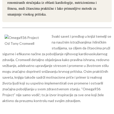
renomiranih stručnjaka iz oblasti kardiologije, nutricionizma i
fitnesa, nudi čitaocima praktične i lako primenljive metode za
smanjenje visokog pritiska.
Svaki savet i predlog u knjizi temelji se
na naučnim istraživanjima i kliničkim
studijama, sa ciljem da čitaocima pruži
sigurne i efikasne načine za poboljšanje njihovog kardiovaskularnog
zdravlja. Cromwell detaljno objašnjava kako pravilna ishrana, redovno
vežbanje, adekvatno upravljanje stresom i promene u životnom stilu
mogu značajno doprineti snižavanju krvnog pritiska.
Osim praktičnih
saveta, knjiga takođe sadrži motivacione priče i primer iz realnog
života ljudi koji su uspešno implementirali ove promene i ostvarili
značajna poboljšanja u svom zdravstvenom stanju. “Omega936
Project” nije samo vodič; to je izvor inspiracije za sve one koji žele
aktivno da preuzmu kontrolu nad svojim zdravljem.