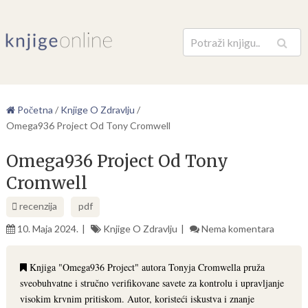
Pretraga
Početna
/
Knjige O Zdravlju
/
Omega936 Project Od Tony Cromwell
Omega936 Project Od Tony
Cromwell
recenzija
pdf
10. Maja 2024.
Knjige O Zdravlju
Nema komentara
Knjiga "Omega936 Project" autora Tonyja Cromwella pruža
sveobuhvatne i stručno verifikovane savete za kontrolu i upravljanje
visokim krvnim pritiskom. Autor, koristeći iskustva i znanje