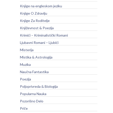
Knjige na engleskom jeziku
Knjige O Zdravlju
Knjige Za Roditelje
Književnost & Poezija
Krimići – Kriminalistički Romani
Ljubavni Romani – Ljubići
Misterija
Mistika & Astrologija
Muzika
Naučna Fantastika
Poezija
Poljoprivreda & Biologija
Popularna Nauka
Pozorišno Delo
Priče