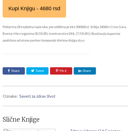
Kupi Knjigu - 4680 rsd
Poštarina (Besplatna isporuka, porudžbina preko 3000din): Srbija 180din Crna Gora,
Bosna i Hercegovina (8,5 EUR), inostranstvo DHL (7,5 EUR) |
Realizacija kupovine
podržana od strane partner kompanije Korisna Knjiga d.o.o
Share
Tweet
Pin it
Share
Oznake:
Saveti za zdrav život
Slične Knjige
Zdrava Ishrana Od Georges