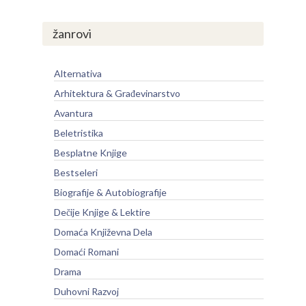
žanrovi
Alternativa
Arhitektura & Građevinarstvo
Avantura
Beletristika
Besplatne Knjige
Bestseleri
Biografije & Autobiografije
Dečije Knjige & Lektire
Domaća Književna Dela
Domaći Romani
Drama
Duhovni Razvoj