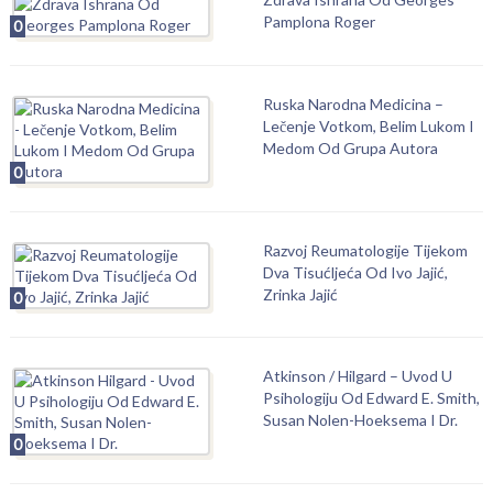
Pamplona Roger
0
Ruska Narodna Medicina –
Lečenje Votkom, Belim Lukom I
Medom Od Grupa Autora
0
Razvoj Reumatologije Tijekom
Dva Tisućljeća Od Ivo Jajić,
Zrinka Jajić
0
Atkinson / Hilgard – Uvod U
Psihologiju Od Edward E. Smith,
Susan Nolen-Hoeksema I Dr.
0