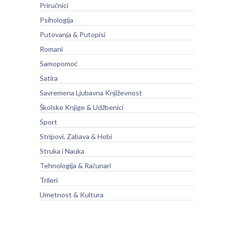
Priručnici
Psihologija
Putovanja & Putopisi
Romani
Samopomoć
Satira
Savremena Ljubavna Književnost
Školske Knjige & Udžbenici
Sport
Stripovi, Zabava & Hobi
Struka i Nauka
Tehnologija & Računari
Trileri
Umetnost & Kultura