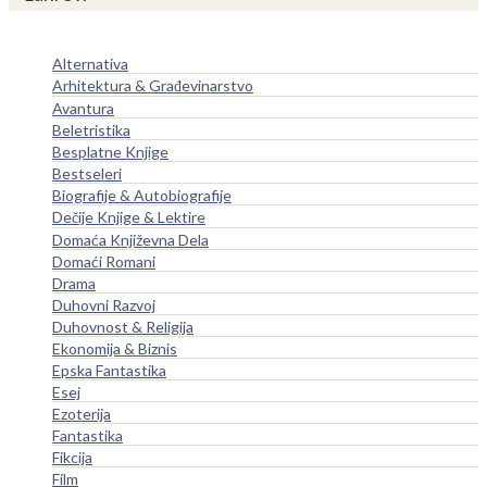
Alternativa
Arhitektura & Građevinarstvo
Avantura
Beletristika
Besplatne Knjige
Bestseleri
Biografije & Autobiografije
Dečije Knjige & Lektire
Domaća Književna Dela
Domaći Romani
Drama
Duhovni Razvoj
Duhovnost & Religija
Ekonomija & Biznis
Epska Fantastika
Esej
Ezoterija
Fantastika
Fikcija
Film