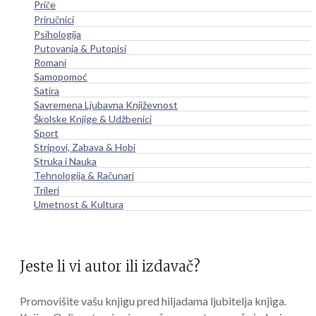
Priče
Priručnici
Psihologija
Putovanja & Putopisi
Romani
Samopomoć
Satira
Savremena Ljubavna Književnost
Školske Knjige & Udžbenici
Sport
Stripovi, Zabava & Hobi
Struka i Nauka
Tehnologija & Računari
Trileri
Umetnost & Kultura
Jeste li vi autor ili izdavač?
Promovišite vašu knjigu pred hiljadama ljubitelja knjiga.