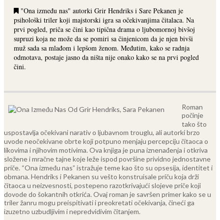
"Ona između nas" autorki Grir Hendriks i Sare Pekanen je
psihološki triler koji majstorski igra sa očekivanjima čitalaca. Na
prvi pogled, priča se čini kao tipična drama o ljubomornoj bivšoj
supruzi koja ne može da se pomiri sa činjenicom da je njen bivši
muž sada sa mlađom i lepšom ženom. Međutim, kako se radnja
odmotava, postaje jasno da ništa nije onako kako se na prvi pogled
čini.
Roman
počinje
tako što
uspostavlja očekivani narativ o ljubavnom trouglu, ali autorki brzo
uvode neočekivane obrte koji potpuno menjaju percepciju čitaoca o
likovima i njihovim motivima. Ova knjiga je puna iznenađenja i otkriva
složene i mračne tajne koje leže ispod površine prividno jednostavne
priče.
“Ona između nas” istražuje teme kao što su opsesija, identitet i
obmana. Hendriks i Pekanen su vešto konstruisale priču koja drži
čitaoca u neizvesnosti, postepeno razotkrivajući slojeve priče koji
dovode do šokantnih otkrića. Ovaj roman je savršen primer kako se u
triler žanru mogu preispitivati i preokretati očekivanja, čineći ga
izuzetno uzbudljivim i nepredvidivim čitanjem.