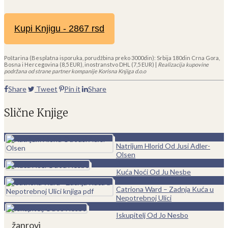
Kupi Knjigu - 2867 rsd
Poštarina (Besplatna isporuka, porudžbina preko 3000din): Srbija 180din Crna Gora,
Bosna i Hercegovina (8,5 EUR), inostranstvo DHL (7,5 EUR) |
Realizacija kupovine
podržana od strane partner kompanije Korisna Knjiga d.o.o
Share
Tweet
Pin it
Share
Slične Knjige
0
Natrijum Hlorid Od Jusi Adler-
Olsen
0
Kuća Noći Od Ju Nesbe
0
Catriona Ward – Zadnja Kuća u
Nepotrebnoj Ulici
0
Iskupitelj Od Jo Nesbo
žanrovi