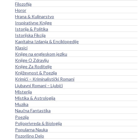
Filozofija
Horor
Hrana & Kulinarstvo
Inspirativne Knjige
Istorija & Politika
Istorijska Fikcija
Kapitalna Izdanja & Enciklopedije
Klasici
Knjige na engleskom jeziku
Knjige O Zdravlju
Knjige Za Roditelje
Književnost & Poezija
Krimići – Kriminalistički Romani
Ljubavni Romani – Ljubići
Misterija
Mistika & Astrologija
Muzika
Naučna Fantastika
Poezija
Poljoprivreda & Biologija
Popularna Nauka
Pozorišno Delo