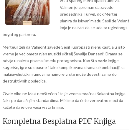
vrsti sparing meča opakih umova.
Valmon je spreman da zavede
predsednika Turvel, dok Mertej
planira da iskvari mladu Sesil de Volanž
koja je na ivici da se uda za uglednog i
bogatog partnera.
Merteuil želi da Valmont zavede Sesil i upropasti njenu čast, a u isto
vreme je već ometa njen muzički učitelj Ševalije Danseni! Drama se
odvija u naletu pisama između protagonista. Kao što naziv knjige
sugeriše, igre su opasne i tako komplikovana drama u kombinaciji sa
makijavelističkim umovima najgore vrste može dovesti samo do
destruktivnih posledica.
Ovde niko ne izlazi neoštećen i to je veoma mračna i šokantna knjiga
čak i po današnjim standardima. Mislimo da ćete verovatno moći da
kažete da je ovo vaša vrsta knjige.
Kompletna Besplatna PDF Knjiga