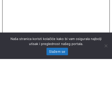
Naša stranica koristi kolačiće kako bi vam osigurala najbolji
utisak i preglednost našeg portala.
Slažem se