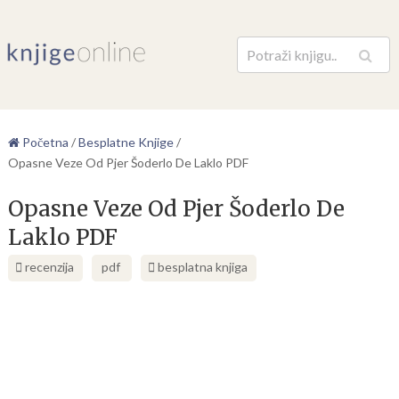
Pretraga
Početna
/
Besplatne Knjige
/
Opasne Veze Od Pjer Šoderlo De Laklo PDF
Opasne Veze Od Pjer Šoderlo De
Laklo PDF
recenzija
pdf
besplatna knjiga