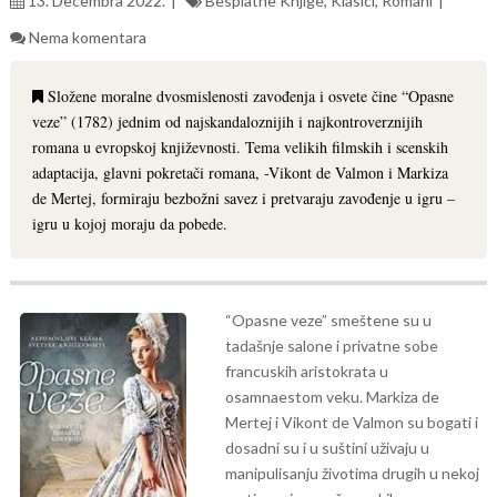
13. Decembra 2022.
Besplatne Knjige
,
Klasici
,
Romani
Nema komentara
Složene moralne dvosmislenosti zavođenja i osvete čine “Opasne
veze” (1782) jednim od najskandaloznijih i najkontroverznijih
romana u evropskoj književnosti. Tema velikih filmskih i scenskih
adaptacija, glavni pokretači romana, -Vikont de Valmon i Markiza
de Mertej, formiraju bezbožni savez i pretvaraju zavođenje u igru –
igru u kojoj moraju da pobede.
“Opasne veze” smeštene su u
tadašnje salone i privatne sobe
francuskih aristokrata u
osamnaestom veku. Markiza de
Mertej i Vikont de Valmon su bogati i
dosadni su i u suštini uživaju u
manipulisanju životima drugih u nekoj