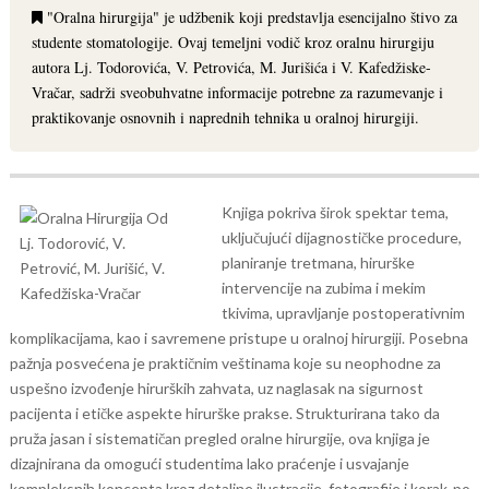
"Oralna hirurgija" je udžbenik koji predstavlja esencijalno štivo za
studente stomatologije. Ovaj temeljni vodič kroz oralnu hirurgiju
autora Lj. Todorovića, V. Petrovića, M. Jurišića i V. Kafedžiske-
Vračar, sadrži sveobuhvatne informacije potrebne za razumevanje i
praktikovanje osnovnih i naprednih tehnika u oralnoj hirurgiji.
Knjiga pokriva širok spektar tema,
uključujući dijagnostičke procedure,
planiranje tretmana, hirurške
intervencije na zubima i mekim
tkivima, upravljanje postoperativnim
komplikacijama, kao i savremene pristupe u oralnoj hirurgiji. Posebna
pažnja posvećena je praktičnim veštinama koje su neophodne za
uspešno izvođenje hirurških zahvata, uz naglasak na sigurnost
pacijenta i etičke aspekte hirurške prakse.
Strukturirana tako da
pruža jasan i sistematičan pregled oralne hirurgije, ova knjiga je
dizajnirana da omogući studentima lako praćenje i usvajanje
kompleksnih koncepta kroz detaljne ilustracije, fotografije i korak-po-