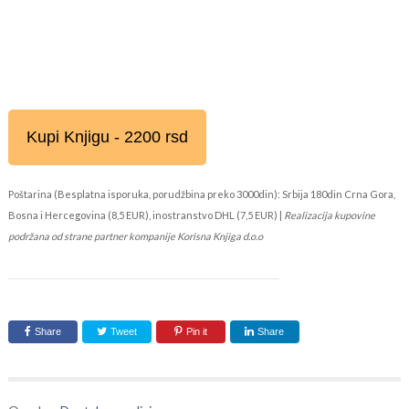
Kupi Knjigu - 2200 rsd
Poštarina (Besplatna isporuka, porudžbina preko 3000din): Srbija 180din Crna Gora,
Bosna i Hercegovina (8,5 EUR), inostranstvo DHL (7,5 EUR) |
Realizacija kupovine
podržana od strane partner kompanije Korisna Knjiga d.o.o
Share
Tweet
Pin it
Share