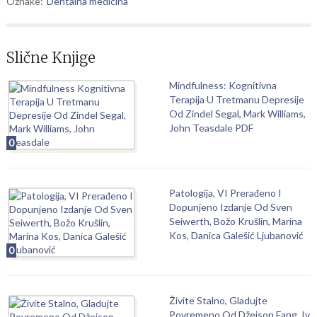
Oznake:
Dentalna medicina
Slične Knjige
Mindfulness: Kognitivna
Terapija U Tretmanu Depresije
Od Zindel Segal, Mark Williams,
John Teasdale PDF
0
Patologija, VI Prerađeno I
Dopunjeno Izdanje Od Sven
Seiwerth, Božo Krušlin, Marina
Kos, Danica Galešić Ljubanović
0
Živite Stalno, Gladujte
Povremeno Od Džejson Fang, Iv