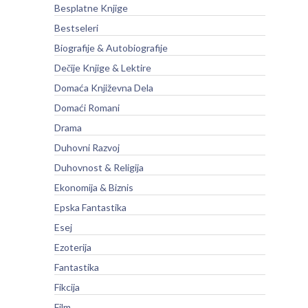
Besplatne Knjige
Bestseleri
Biografije & Autobiografije
Dečije Knjige & Lektire
Domaća Književna Dela
Domaći Romani
Drama
Duhovni Razvoj
Duhovnost & Religija
Ekonomija & Biznis
Epska Fantastika
Esej
Ezoterija
Fantastika
Fikcija
Film