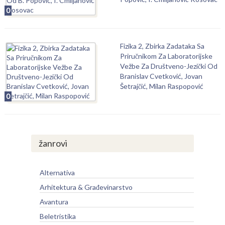
0
Fizika 2, Zbirka Zadataka Sa
Priručnikom Za Laboratorijske
Vežbe Za Društveno-Jezički Od
Branislav Cvetković, Jovan
Šetrajčić, Milan Raspopović
0
žanrovi
Alternativa
Arhitektura & Građevinarstvo
Avantura
Beletristika