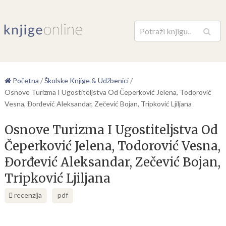
Pretraga
Početna
/
Školske Knjige & Udžbenici
/
Osnove Turizma I Ugostiteljstva Od Čeperković Jelena, Todorović
Vesna, Đorđević Aleksandar, Zečević Bojan, Tripković Ljiljana
Osnove Turizma I Ugostiteljstva Od
Čeperković Jelena, Todorović Vesna,
Đorđević Aleksandar, Zečević Bojan,
Tripković Ljiljana
recenzija
pdf