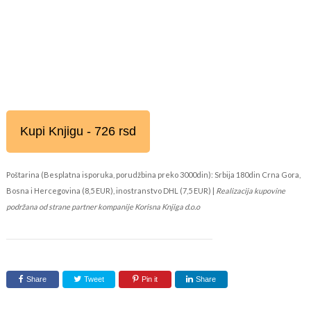
Kupi Knjigu - 726 rsd
Poštarina (Besplatna isporuka, porudžbina preko 3000din): Srbija 180din Crna Gora,
Bosna i Hercegovina (8,5 EUR), inostranstvo DHL (7,5 EUR) |
Realizacija kupovine
podržana od strane partner kompanije Korisna Knjiga d.o.o
Share
Tweet
Pin it
Share