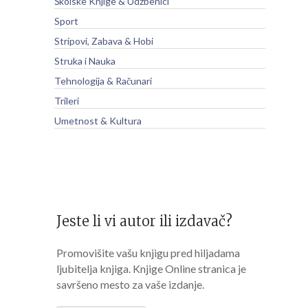
Školske Knjige & Udžbenici
Sport
Stripovi, Zabava & Hobi
Struka i Nauka
Tehnologija & Računari
Trileri
Umetnost & Kultura
Jeste li vi autor ili izdavač?
Promovišite vašu knjigu pred hiljadama
ljubitelja knjiga. Knjige Online stranica je
savršeno mesto za vaše izdanje.