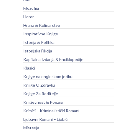
Filozofija
Horor
Hrana & Kulinarstvo
Inspirativne Knjige
Istorija & Politika
Istorijska Fikcija
Kapitalna Izdanja & Enciklopedije
Klasici
Knjige na engleskom jeziku
Knjige O Zdravlju
Knjige Za Roditelje
Književnost & Poezija
Krimići – Kriminalistički Romani
Ljubavni Romani – Ljubići
Misterija