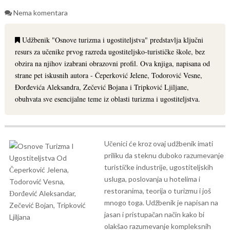
Nema komentara
Udžbenik "Osnove turizma i ugostiteljstva" predstavlja ključni
resurs za učenike prvog razreda ugostiteljsko-turističke škole, bez
obzira na njihov izabrani obrazovni profil. Ova knjiga, napisana od
strane pet iskusnih autora - Čeperković Jelene, Todorović Vesne,
Đorđevića Aleksandra, Zečević Bojana i Tripković Ljiljane,
obuhvata sve esencijalne teme iz oblasti turizma i ugostiteljstva.
Učenici će kroz ovaj udžbenik imati
priliku da steknu duboko razumevanje
turističke industrije, ugostiteljskih
usluga, poslovanja u hotelima i
restoranima, teorija o turizmu i još
mnogo toga. Udžbenik je napisan na
jasan i pristupačan način kako bi
olakšao razumevanje kompleksnih