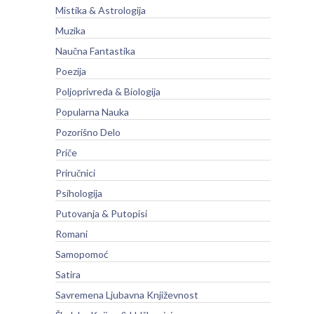
Mistika & Astrologija
Muzika
Naučna Fantastika
Poezija
Poljoprivreda & Biologija
Popularna Nauka
Pozorišno Delo
Priče
Priručnici
Psihologija
Putovanja & Putopisi
Romani
Samopomoć
Satira
Savremena Ljubavna Književnost