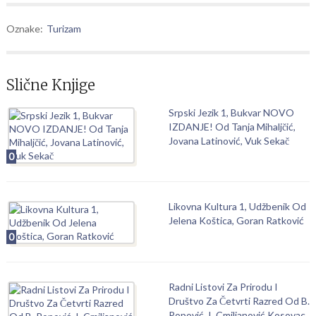
Oznake:
Turizam
Slične Knjige
Srpski Jezik 1, Bukvar NOVO
IZDANJE! Od Tanja Mihaljčić,
Jovana Latinović, Vuk Sekač
0
Likovna Kultura 1, Udžbenik Od
Jelena Koštica, Goran Ratković
0
Radni Listovi Za Prirodu I
Društvo Za Četvrti Razred Od B.
Popović, I. Cmiljanović Kosovac