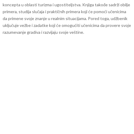
koncepta u oblasti turizma i ugostiteljstva.
Knjiga takođe sadrži obilje
primera, studija slučaja i praktičnih primera koji će pomoći učenicima
da primene svoje znanje u realnim situacijama. Pored toga, udžbenik
uključuje vežbe i zadatke koji će omogućiti učenicima da provere svoje
razumevanje gradiva i razvijaju svoje veštine.